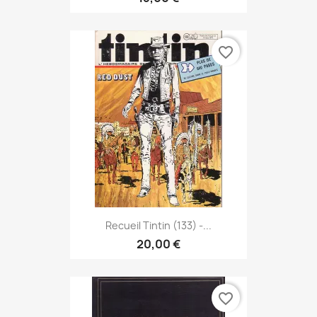
favorite_border
Recueil Tintin (133) -...
20,00 €
favorite_border