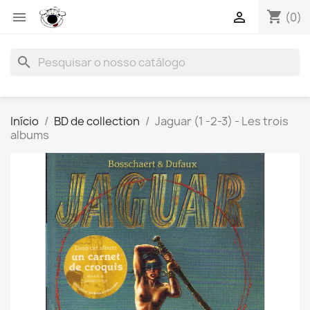
shopping_cart


(0)
search
Início
BD de collection
Jaguar (1 -2-3) - Les trois
albums