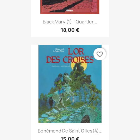
Black Mary (1) - Quartier...
18,00 €
favorite_border
Bohémond De Saint Gilles(4)...
15,00 €