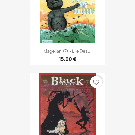
Magellan (7) - L'ile Des...
15,00 €
favorite_border