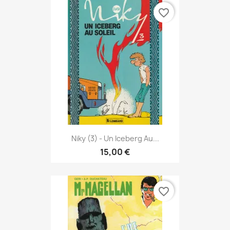
favorite_border
Niky (3) - Un Iceberg Au...
15,00 €
favorite_border