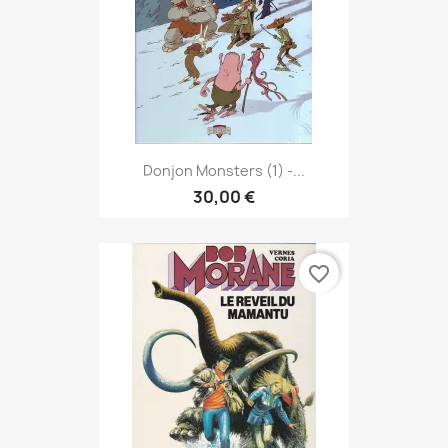
Donjon Monsters (1) -...
30,00 €
favorite_border