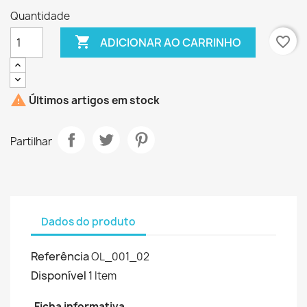
Quantidade

favorite_border
ADICIONAR AO CARRINHO

Últimos artigos em stock
Partilhar
Dados do produto
Referência
OL_001_02
Disponível
1 Item
Ficha informativa