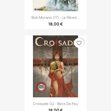
Bob Morane (17) - Le Réveil...
18,00 €
favorite_border
Croisade (4) - Becs De Feu
18,00 €