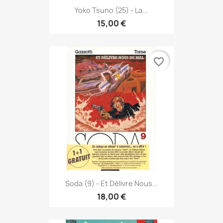
Yoko Tsuno (25) - La...
15,00 €
favorite_border
Soda (9) - Et Délivre Nous...
18,00 €