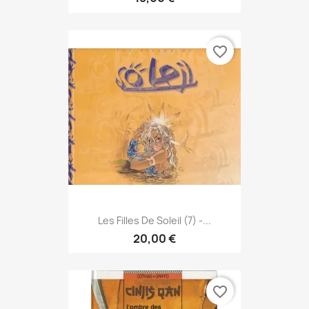
favorite_border
Les Filles De Soleil (7) -...
20,00 €
favorite_border