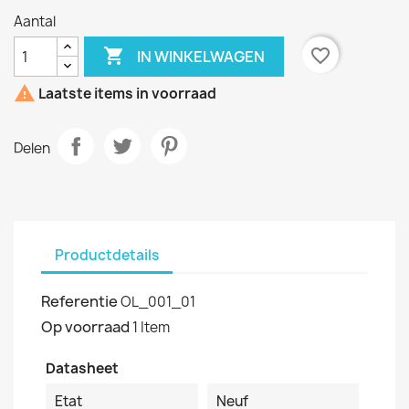
Aantal

favorite_border
IN WINKELWAGEN

Laatste items in voorraad
Delen
Productdetails
Referentie
OL_001_01
Op voorraad
1 Item
Datasheet
Etat
Neuf