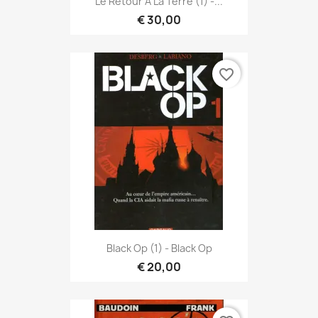
Le Retour À La Terre (1) -...
€ 30,00
favorite_border
Black Op (1) - Black Op
€ 20,00