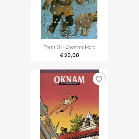
Trent (1) - L'homme Mort
€ 20,00
favorite_border