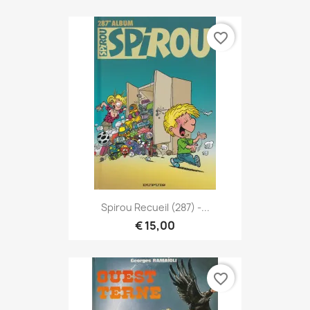
favorite_border
Spirou Recueil (287) -...
€ 15,00
favorite_border