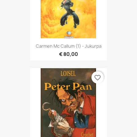
Carmen Mc Callum (1) - Jukurpa
€ 80,00
favorite_border