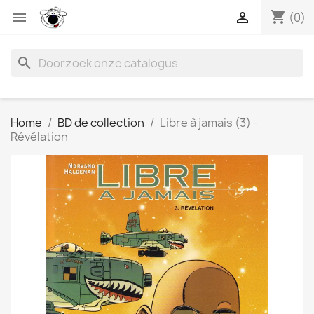
shopping_cart


(0)
search
Home
BD de collection
Libre à jamais (3) -
Révélation