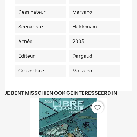
Dessinateur
Marvano
Scénariste
Haldemam
Année
2003
Editeur
Dargaud
Couverture
Marvano
JE BENT MISSCHIEN OOK GEÏNTERESSEERD IN
favorite_border