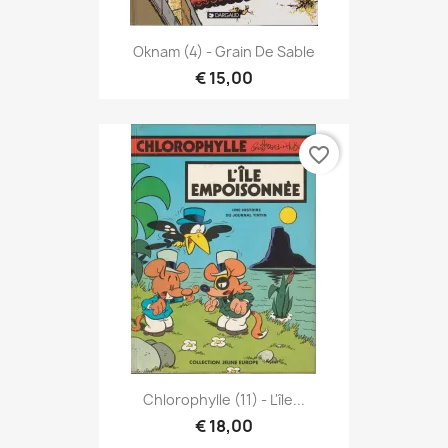
Oknam (4) - Grain De Sable
€ 15,00
favorite_border
Chlorophylle (11) - L'île...
€ 18,00