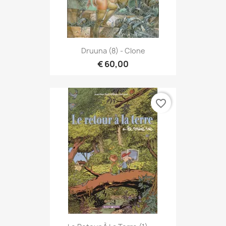
Druuna (8) - Clone
€ 60,00
favorite_border