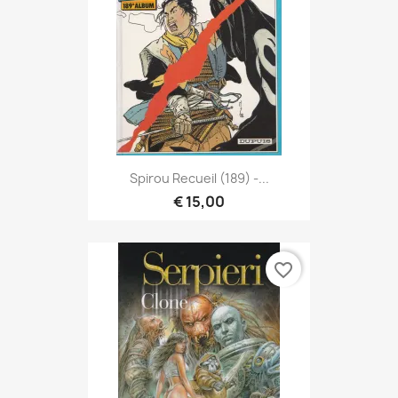
Spirou Recueil (189) -...
€ 15,00
favorite_border