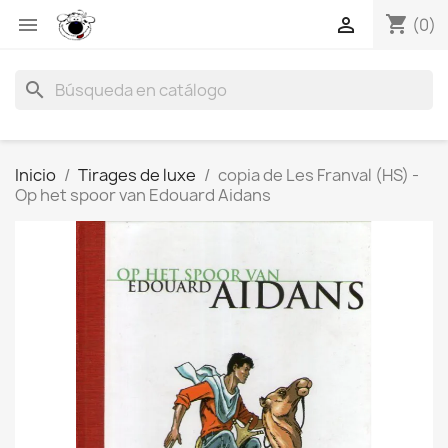
shopping_cart


(0)
search
Inicio
Tirages de luxe
copia de Les Franval (HS) -
Op het spoor van Edouard Aidans