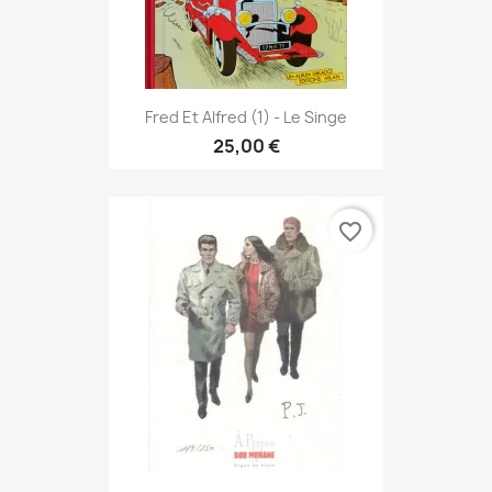
Fred Et Alfred (1) - Le Singe
25,00 €
favorite_border