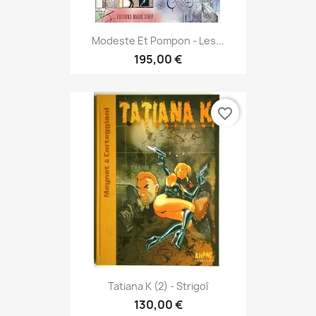
Modeste Et Pompon - Les...
195,00 €
favorite_border
Tatiana K (2) - Strigoî
130,00 €