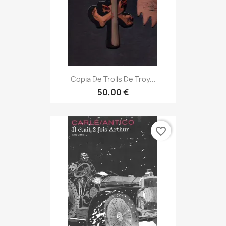
Copia De Trolls De Troy...
50,00 €
favorite_border