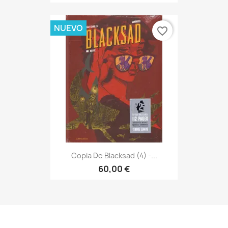
NUEVO
favorite_border
Copia De Blacksad (4) -...
60,00 €