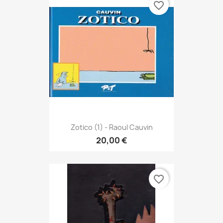
favorite_border
Zotico (1) - Raoul Cauvin
20,00 €
favorite_border