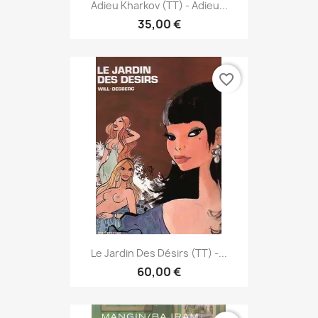
Adieu Kharkov (TT) - Adieu...
35,00 €
favorite_border
Le Jardin Des Désirs (TT) -...
60,00 €