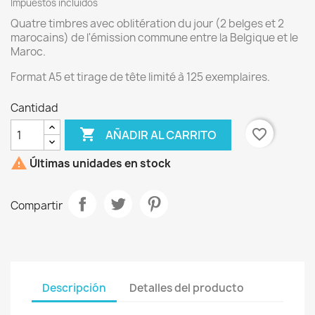
Impuestos incluidos
Quatre timbres avec oblitération du jour (2 belges et 2
marocains) de l'émission commune entre la Belgique et le
Maroc.
Format A5 et tirage de tête limité à 125 exemplaires.
Cantidad

favorite_border
AÑADIR AL CARRITO

Últimas unidades en stock
Compartir
Descripción
Detalles del producto