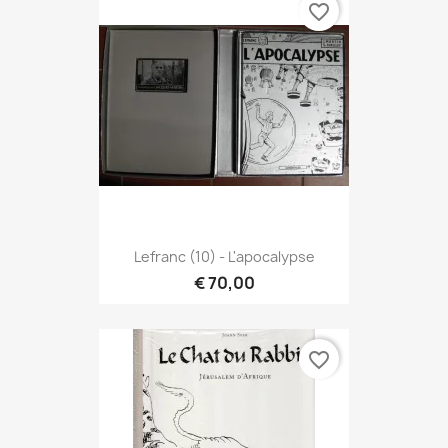
favorite_border
Lefranc (10) - L'apocalypse
€ 70,00
favorite_border