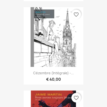
favorite_border
Cézembre (Intégrale) -...
€ 40,00
favorite_border