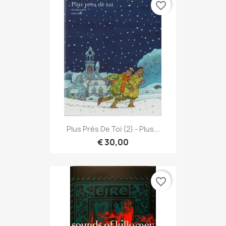
favorite_border
Plus Près De Toi (2) - Plus...
€ 30,00
favorite_border