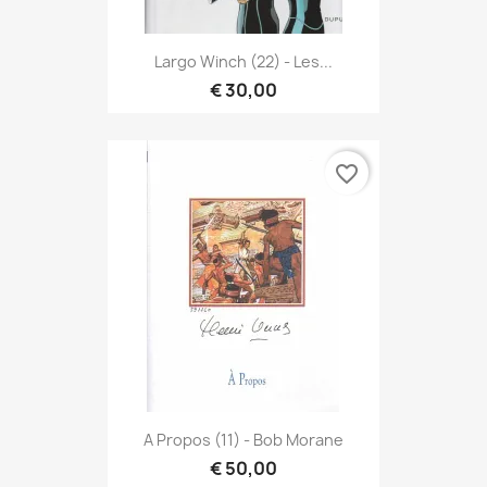
Largo Winch (22) - Les...
€ 30,00
favorite_border
A Propos (11) - Bob Morane
€ 50,00