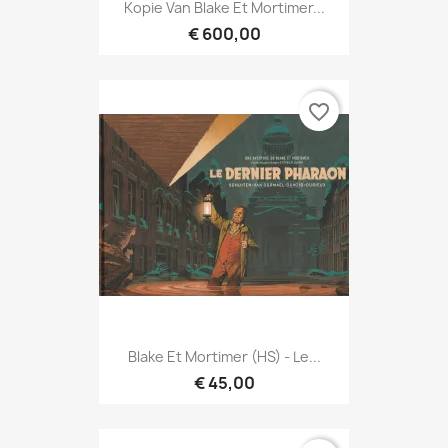
Kopie Van Blake Et Mortimer...
€ 600,00
favorite_border
Blake Et Mortimer (HS) - Le...
€ 45,00