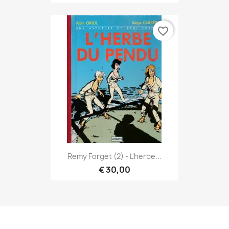
favorite_border
Remy Forget (2) - L'herbe...
€ 30,00