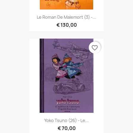
Le Roman De Malemort (3) -...
€ 130,00
favorite_border
Yoko Tsuno (26) - Le...
€ 70,00