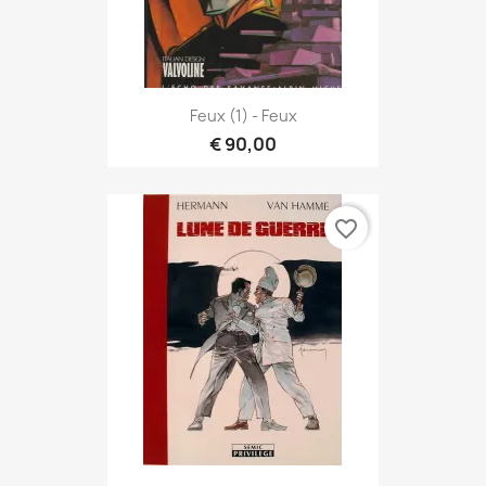
Feux (1) - Feux
€ 90,00
favorite_border