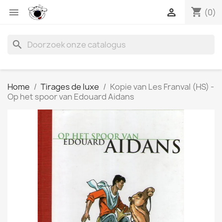
shopping_cart


(0)
search
Home
Tirages de luxe
Kopie van Les Franval (HS) -
Op het spoor van Edouard Aidans