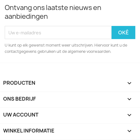
Ontvang ons laatste nieuws en
aanbiedingen
U kunt op elk gewenst moment weer uitschrijven. Hiervoor kunt u de
contactgegevens gebruiken uit de algemene voorwaarden.
PRODUCTEN

ONS BEDRIJF

UW ACCOUNT

WINKEL INFORMATIE
keyboard_arrow_down