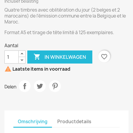
Inclusief belasting
Quatre timbres avec oblitération du jour (2 belges et 2
marocains) de l'émission commune entre la Belgique et le
Maroc.
Format A5 et tirage de tête limité à 125 exemplaires.
Aantal

favorite_border
IN WINKELWAGEN

Laatste items in voorraad
Delen
Omschrijving
Productdetails