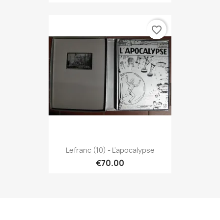
favorite_border
Lefranc (10) - L'apocalypse
€70.00