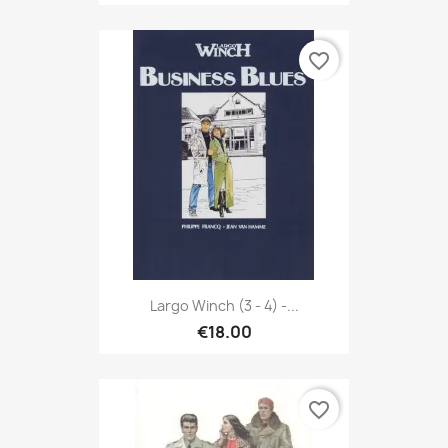
favorite_border
Largo Winch (3 - 4) -...
€18.00
favorite_border