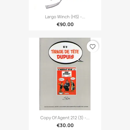
Largo Winch (HS) -...
€90.00
favorite_border
Copy Of Agent 212 (3) -...
€30.00