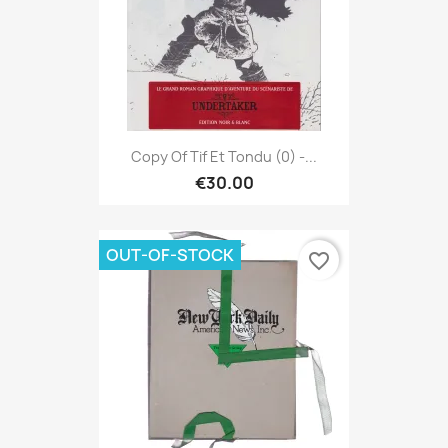
Copy Of Tif Et Tondu (0) -...
€30.00
OUT-OF-STOCK
favorite_border