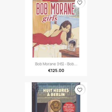
favorite_border
Bob Morane (HS) - Bob...
€125.00
favorite_border