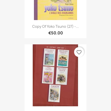
Copy Of Yoko Tsuno (27) -...
€50.00
favorite_border