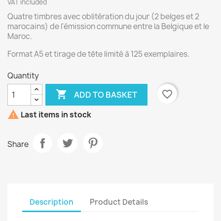
VAT included
Quatre timbres avec oblitération du jour (2 belges et 2
marocains) de l'émission commune entre la Belgique et le
Maroc.
Format A5 et tirage de tête limité à 125 exemplaires.
Quantity

favorite_border
ADD TO BASKET

Last items in stock
Share
Description
Product Details