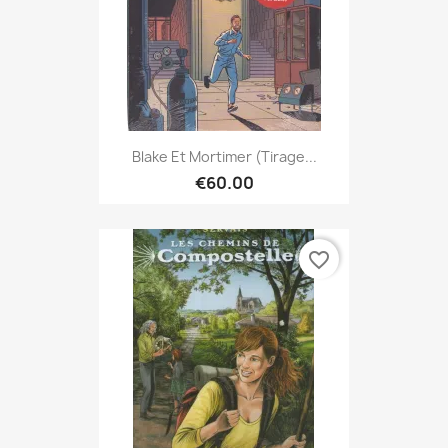
Blake Et Mortimer (Tirage...
€60.00
favorite_border