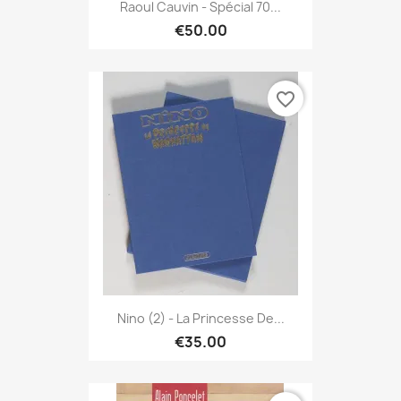
Raoul Cauvin - Spécial 70...
€50.00
favorite_border
Nino (2) - La Princesse De...
€35.00