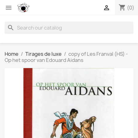
shopping_cart


(0)
search
Home
Tirages de luxe
copy of Les Franval (HS) -
Op het spoor van Edouard Aidans