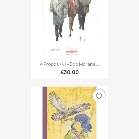
A Propos (4) - Bob Morane...
€30.00
favorite_border