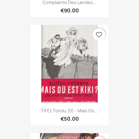
Complainte Des Landes...
€90.00
favorite_border
Tif Et Tondu (0) - Mais Où...
€50.00