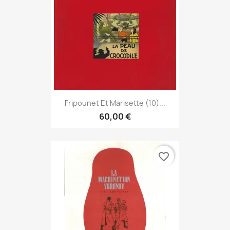
Fripounet Et Marisette (10)...
60,00 €
favorite_border