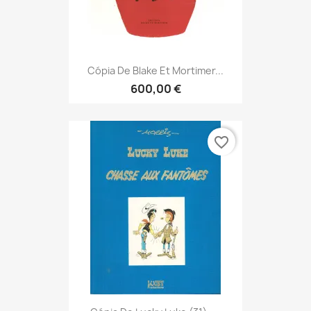
Cópia De Blake Et Mortimer...
600,00 €
favorite_border