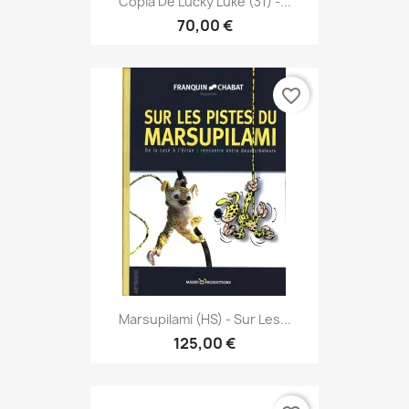
Cópia De Lucky Luke (31) -...
70,00 €
favorite_border
Marsupilami (HS) - Sur Les...
125,00 €