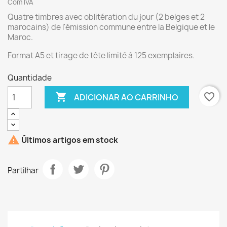
Com IVA
Quatre timbres avec oblitération du jour (2 belges et 2
marocains) de l'émission commune entre la Belgique et le
Maroc.
Format A5 et tirage de tête limité à 125 exemplaires.
Quantidade

favorite_border
ADICIONAR AO CARRINHO

Últimos artigos em stock
Partilhar