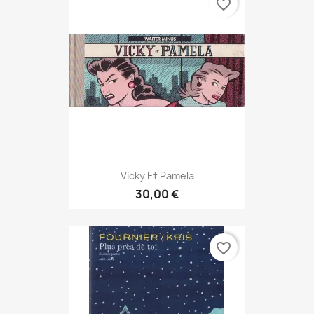
favorite_border
Vicky Et Pamela
30,00 €
favorite_border