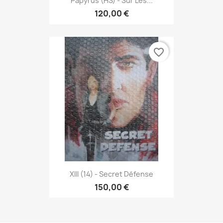
Papyrus (HS) - Sur Les...
120,00 €
favorite_border
XIII (14) - Secret Défense
150,00 €