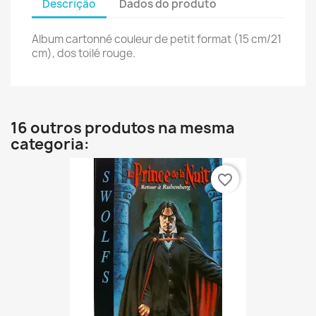
Descrição
Dados do produto
Album cartonné couleur de petit format (15 cm/21
cm), dos toilé rouge.
16 outros produtos na mesma
categoria:
favorite_border