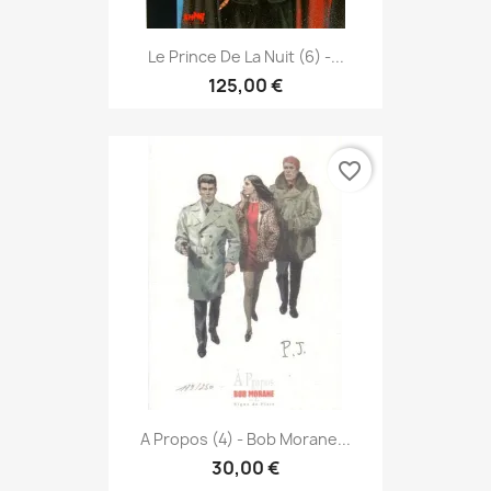
Le Prince De La Nuit (6) -...
125,00 €
favorite_border
A Propos (4) - Bob Morane...
30,00 €