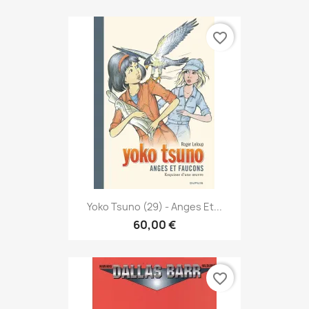
favorite_border
Yoko Tsuno (29) - Anges Et...
60,00 €
favorite_border