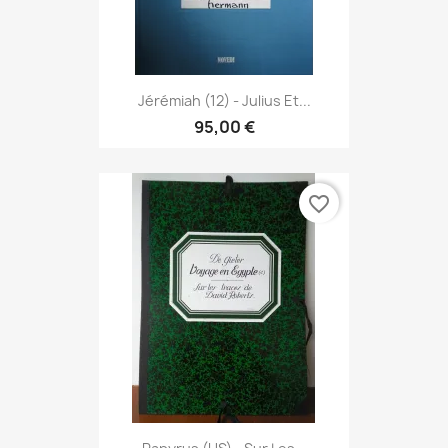
Jérémiah (12) - Julius Et...
95,00 €
favorite_border