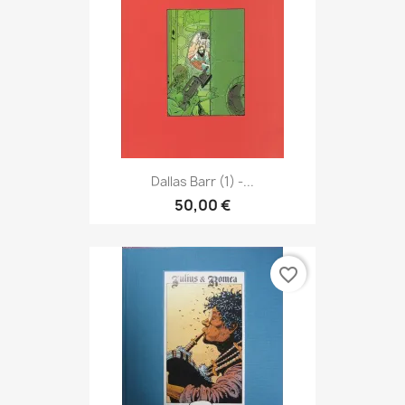
Dallas Barr (1) -...
50,00 €
favorite_border