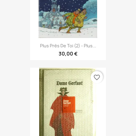
Plus Près De Toi (2) - Plus...
30,00 €
favorite_border