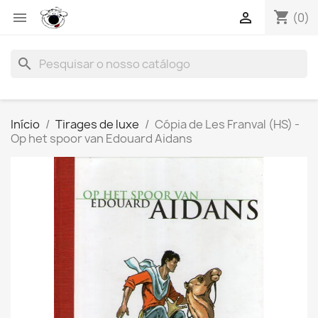
shopping_cart


(0)
search
Início
Tirages de luxe
Cópia de Les Franval (HS) -
Op het spoor van Edouard Aidans