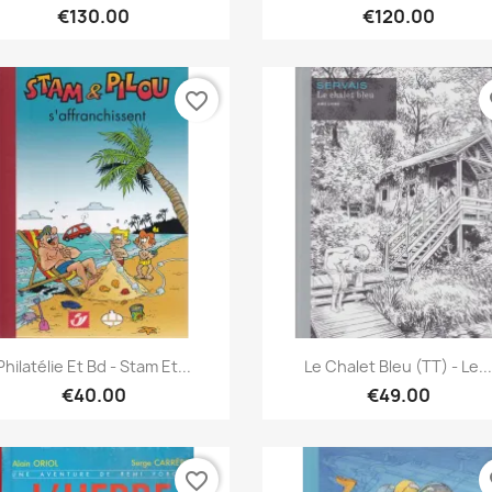
€130.00
€120.00
favorite_border
fa
Quick view
Quick view


Philatélie Et Bd - Stam Et...
Le Chalet Bleu (TT) - Le..
€40.00
€49.00
favorite_border
fa