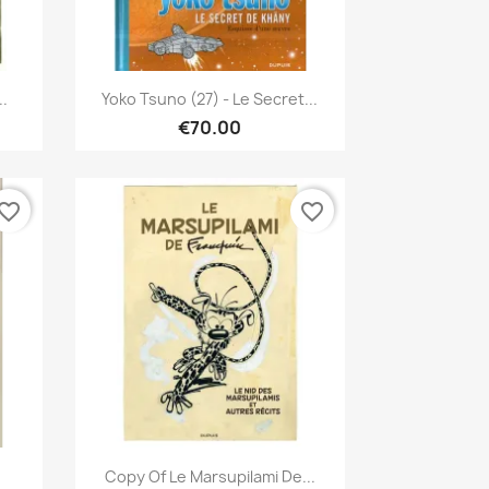
Quick view

..
Yoko Tsuno (27) - Le Secret...
€70.00
vorite_border
favorite_border
Quick view

.
Copy Of Le Marsupilami De...