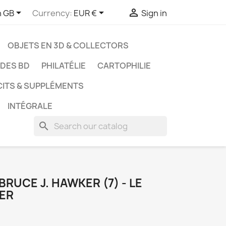



h GB
Currency:
EUR €
Sign in
OBJETS EN 3D & COLLECTORS
UDES BD
PHILATÉLIE
CARTOPHILIE
CITS & SUPPLÉMENTS
INTÉGRALE
search
RUCE J. HAWKER (7) - LE
FER