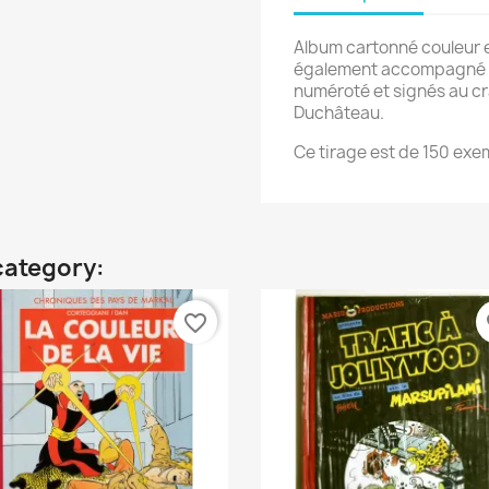
Album cartonné couleur en
également accompagné d'u
numéroté et signés au cr
Duchâteau.
Ce tirage est de 150 exe
category:
favorite_border
fa