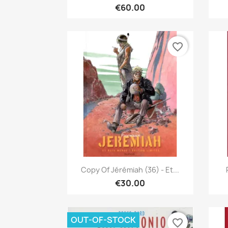
€60.00
favorite_border
Quick view

Copy Of Jérémiah (36) - Et...
€30.00
OUT-OF-STOCK
favorite_border