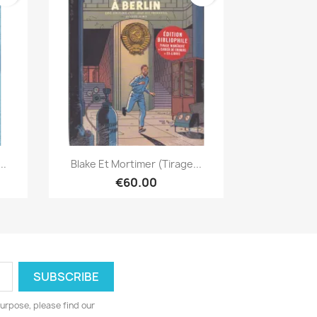
Quick view

..
Blake Et Mortimer (Tirage...
€60.00
urpose, please find our