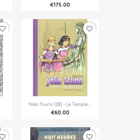
€175.00
vorite_border
favorite_border
Quick view

.
Yoko Tsuno (28) - Le Temple...
€60.00
vorite_border
favorite_border