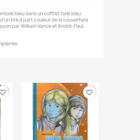
toilé bleu dans un coffret toilé bleu
n tiré à part couleur de la couverture
ayon par William Vance et André-Paul
mplaires.
vorite_border
favorite_border