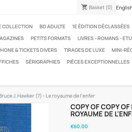
shopping_cart
Basket
(0)
Englis
E COLLECTION
BD ADULTE
1E ÉDITION DÉCLASSÉES
AGAZINES
PETITS FORMATS
LIVRES - ROMANS - ET
HONE & TICKETS DIVERS
TIRAGES DE LUXE
MINI-RÉ
FFICHES
SÉRIGRAPHIES
PIÈCES EXCEPTIONNELLES
Bruce J. Hawker (7) - Le royaume de l'enfer
COPY OF COPY OF B
ROYAUME DE L'EN
€60.00