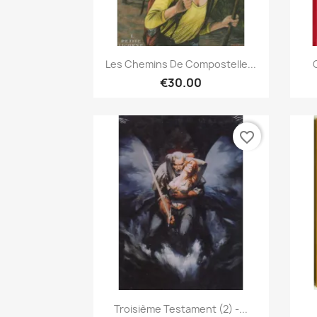
Quick view

Les Chemins De Compostelle...
€30.00
favorite_border
Quick view

Troisième Testament (2) -...