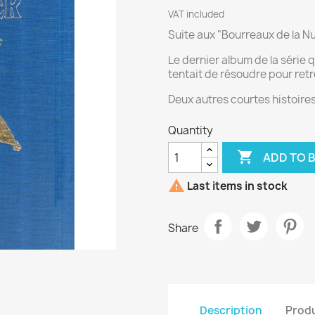
VAT included
Suite aux "Bourreaux de la N
Le dernier album de la série
tentait de résoudre pour ret
Deux autres courtes histoir
Quantity

ADD TO 

Last items in stock
Share
Description
Produ