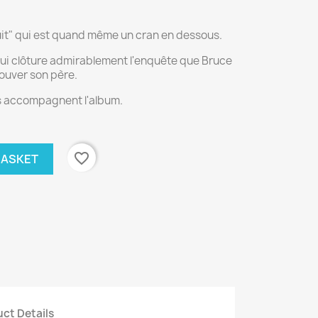
uit" qui est quand même un cran en dessous.
 qui clôture admirablement l'enquête que Bruce
rouver son père.
es accompagnent l'album.
favorite_border
BASKET
ct Details