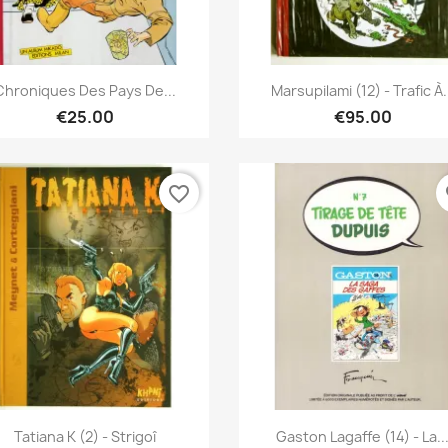
Quick view
Quick view


Chroniques Des Pays De...
Marsupilami (12) - Trafic À.
€25.00
€95.00
favorite_border
fa
Quick view
Quick view


Tatiana K (2) - Strigoî
Gaston Lagaffe (14) - La..