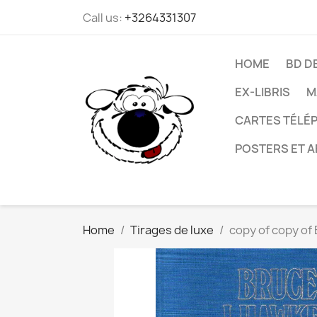
Call us:
+3264331307
HOME
BD D
EX-LIBRIS
M
CARTES TÉLÉP
POSTERS ET A
Home
Tirages de luxe
copy of copy of 