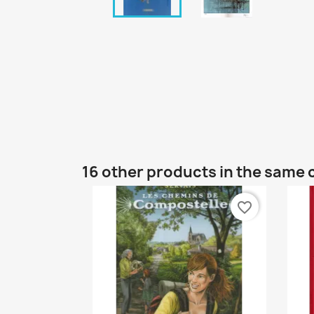
16 other products in the same 
favorite_border