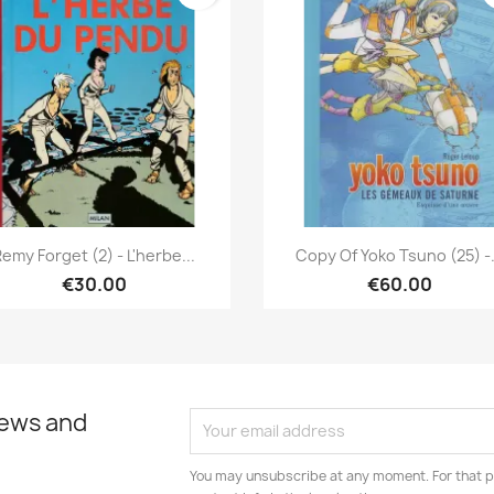
Quick view
Quick view


emy Forget (2) - L'herbe...
Copy Of Yoko Tsuno (25) -.
€30.00
€60.00
news and
You may unsubscribe at any moment. For that p