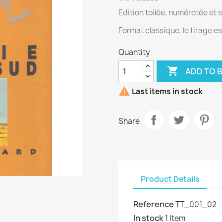
Edition toilée, numérotée et s
Format classique, le tirage e
Quantity

ADD TO 

Last items in stock
Share
Product Details
Reference
TT_001_02
In stock
1 Item