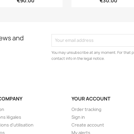
€90.00
€30.00
news and
You may unsubscribe at any moment. For that p
contact info in the legal notice.
COMPANY
YOUR ACCOUNT
son
Order tracking
ns légales
Sign in
ions d'utilisation
Create account
pos
My alerts