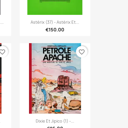
Quick view

..
Astérix (37) - Astérix Et...
€150.00
vorite_border
favorite_border
Quick view

.
Dixie Et Jipico (1) -...