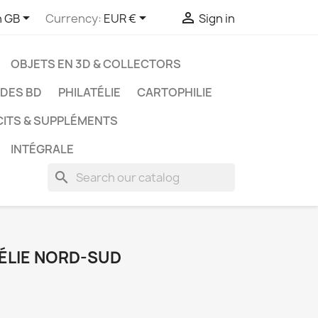



h GB
Currency:
EUR €
Sign in
OBJETS EN 3D & COLLECTORS
UDES BD
PHILATÉLIE
CARTOPHILIE
CITS & SUPPLÉMENTS
INTÉGRALE
search
ZÉLIE NORD-SUD