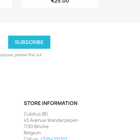
€25.00
urpose, please find our
STORE INFORMATION
Cubitus BD
45 Avenue Wanderpepen
7130 Binche
Belgium
Call us:
+3264331307