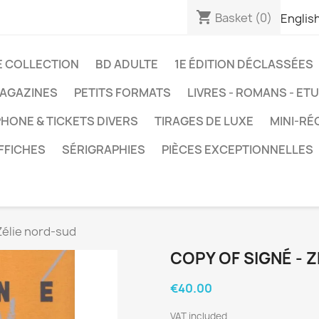
shopping_cart
Basket
(0)
Englis
E COLLECTION
BD ADULTE
1E ÉDITION DÉCLASSÉES
AGAZINES
PETITS FORMATS
LIVRES - ROMANS - ET
HONE & TICKETS DIVERS
TIRAGES DE LUXE
MINI-RÉ
FFICHES
SÉRIGRAPHIES
PIÈCES EXCEPTIONNELLES
Zélie nord-sud
COPY OF SIGNÉ - 
€40.00
VAT included