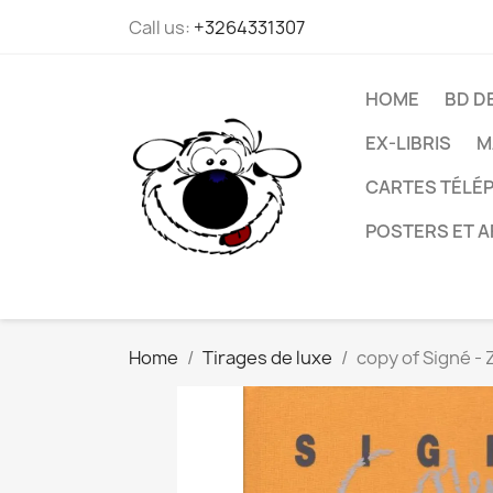
Call us:
+3264331307
HOME
BD D
EX-LIBRIS
M
CARTES TÉLÉP
POSTERS ET A
Home
Tirages de luxe
copy of Signé - 