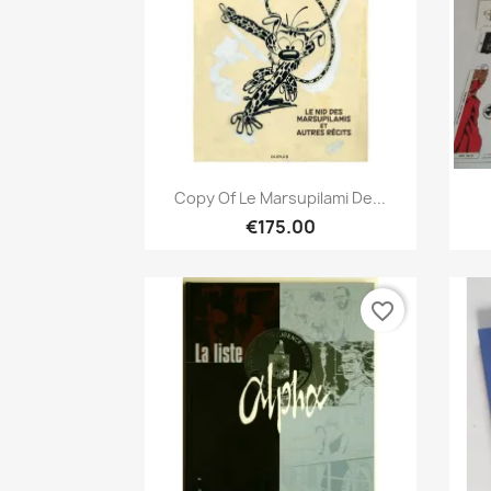
Quick view

Copy Of Le Marsupilami De...
€175.00
favorite_border