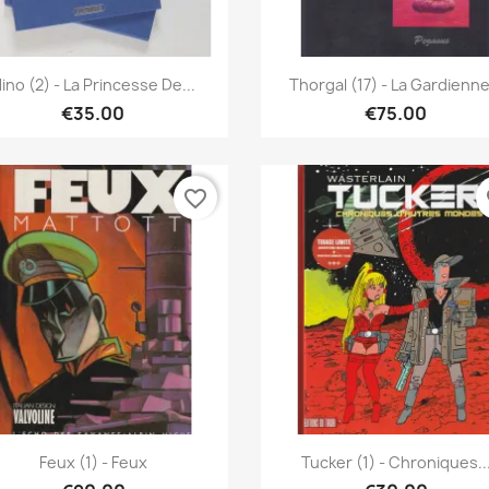
Quick view
Quick view


ino (2) - La Princesse De...
Thorgal (17) - La Gardienne.
€35.00
€75.00
favorite_border
fa
Quick view
Quick view


Feux (1) - Feux
Tucker (1) - Chroniques..