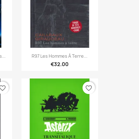
Quick view

...
R97 Les Hommes À Terre...
€32.00
vorite_border
favorite_border