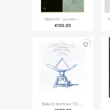
Quick view

Alpha (4) - La Liste +...
N
€100.00
favorite_border
Quick view

Blake Et Mortimer (13) -...