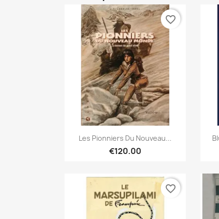
favorite_border
Quick view

Les Pionniers Du Nouveau...
Bl
€120.00
favorite_border