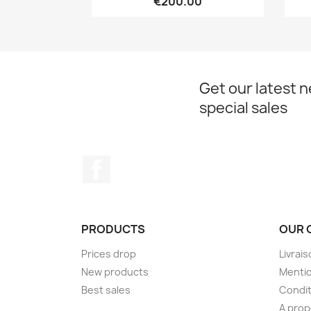
€200.00
Get our latest 
special sales
Facebook
PRODUCTS
OUR 
Prices drop
Livrai
New products
Mentio
Best sales
Condit
A pro