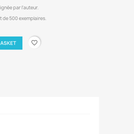
ignée par l'auteur.
st de 500 exemplaires.
favorite_border
BASKET