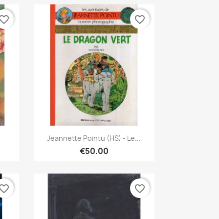
vorite_border
favorite_border
Quick view

Jeannette Pointu (HS) - Le...
€50.00
vorite_border
favorite_border