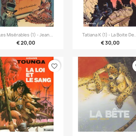
Vista rápida
Vista rápida


Les Misérables (1) - Jean...
Tatiana K (1) - La Boite De.
€ 20,00
€ 30,00
favorite_border
fa