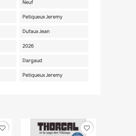
Neuf
Petiqueux Jeremy
Dufaux Jean
2026
Dargaud
Petiqueux Jeremy
vorite_border
favorite_border