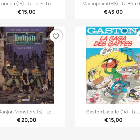
Vista rápida
Vista rápida


Tounga (15) - La Loi Et Le...
Marsupilami (HS) - La Bête 
€ 15,00
€ 45,00
favorite_border
fa
Vista rápida
Vista rápida


Donjon Monsters (5) - La...
Gaston Lagaffe (14) - La..
€ 20,00
€ 15,00