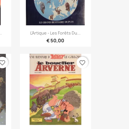
Vista rápida

..
L'Artique - Les Forêts Du...
€ 50,00
vorite_border
favorite_border