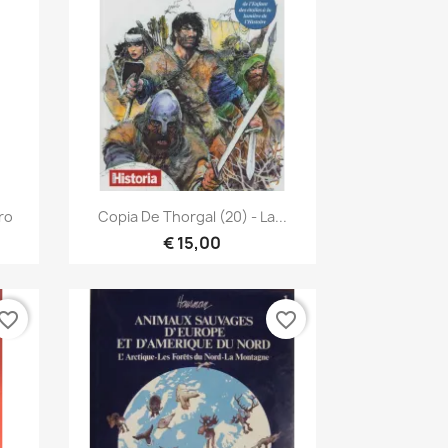
Vista rápida

éro
Copia De Thorgal (20) - La...
€ 15,00
vorite_border
favorite_border