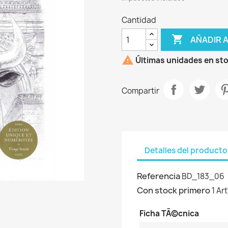
Cantidad

AÑADIR 

Últimas unidades en st
Compartir
Detalles del producto
Referencia
BD_183_06
Con stock primero
1 Ar
Ficha TÃ©cnica