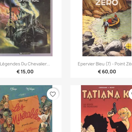
Vista rápida
Vista rápida


Légendes Du Chevalier...
Epervier Bleu (7) - Point Z
€ 15,00
€ 60,00
favorite_border
fa