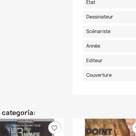
Etat
Dessinateur
Scénariste
Année
Editeur
Couverture
 categoría:
favorite_border
fa