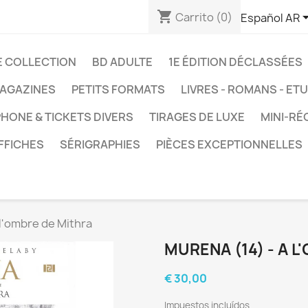
shopping_cart
Carrito
(0)
Español AR
E COLLECTION
BD ADULTE
1E ÉDITION DÉCLASSÉES
AGAZINES
PETITS FORMATS
LIVRES - ROMANS - ET
HONE & TICKETS DIVERS
TIRAGES DE LUXE
MINI-RÉ
FFICHES
SÉRIGRAPHIES
PIÈCES EXCEPTIONNELLES
 l'ombre de Mithra
MURENA (14) - A 
€ 30,00
Impuestos incluídos