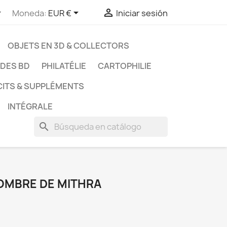



Moneda:
EUR €
Iniciar sesión
OBJETS EN 3D & COLLECTORS
UDES BD
PHILATÉLIE
CARTOPHILIE
CITS & SUPPLÉMENTS
INTÉGRALE
search
L'OMBRE DE MITHRA