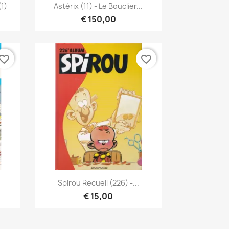
Vista rápida

(1)
Astérix (11) - Le Bouclier...
€ 150,00
vorite_border
favorite_border
Vista rápida

.
Spirou Recueil (226) -...
€ 15,00