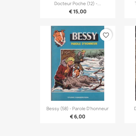
Vista rápida

Docteur Poche (12) -...
€ 15,00
favorite_border
Vista rápida

Bessy (58) - Parole D'honneur
€ 6,00