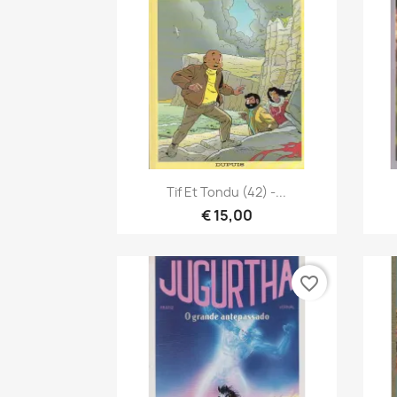
Vista rápida

Tif Et Tondu (42) -...
€ 15,00
favorite_border