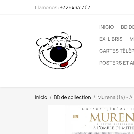
Llámenos:
+3264331307
INICIO
BD D
EX-LIBRIS
M
CARTES TÉLÉP
POSTERS ET A
Inicio
BD de collection
Murena (14) - A