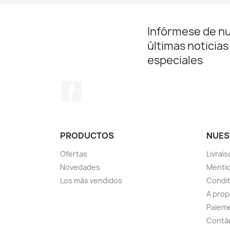
Infórmese de n
últimas noticias
especiales
Facebook
PRODUCTOS
NUES
Ofertas
Livrai
Novedades
Mentio
Los más vendidos
Condit
A pro
Paieme
Contá