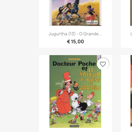
Vista rápida

Jugurtha (13) - O Grande...
€ 15,00
favorite_border