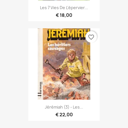
Les 7 Vies De L'épervier...
€ 18,00
favorite_border
Jérémiah (3) - Les...
€ 22,00