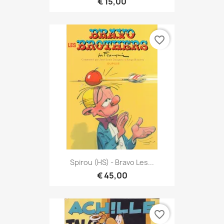
€ 15,00
favorite_border
Spirou (HS) - Bravo Les...
€ 45,00
favorite_border