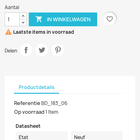
Aantal

favorite_border
IN WINKELWAGEN

Laatste items in voorraad
Delen
Productdetails
Referentie
BD_183_06
Op voorraad
1 Item
Datasheet
Etat
Neuf