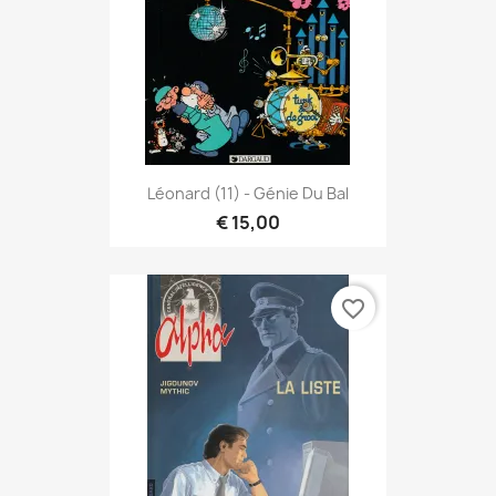
Léonard (11) - Génie Du Bal
€ 15,00
favorite_border