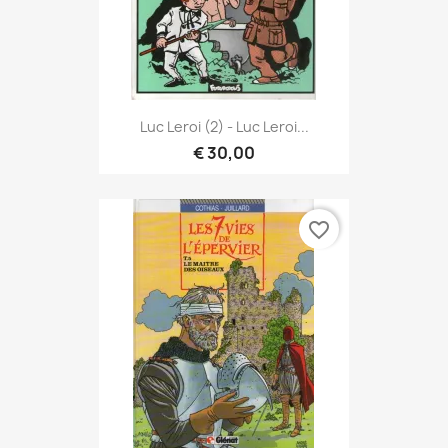
Luc Leroi (2) - Luc Leroi...
€ 30,00
favorite_border