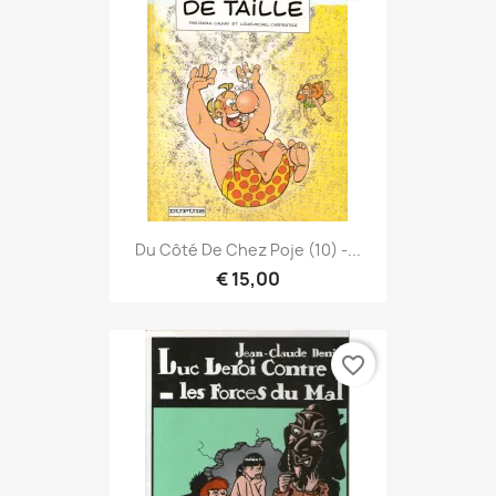
Du Côté De Chez Poje (10) -...
€ 15,00
favorite_border