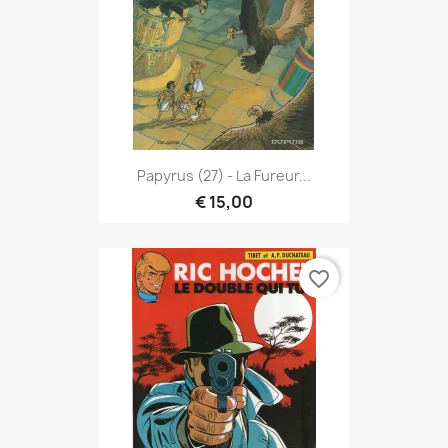
Papyrus (27) - La Fureur...
€ 15,00
favorite_border