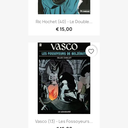
Ric Hochet (40) - Le Double...
€ 15,00
favorite_border
Vasco (13) - Les Fossoyeurs...