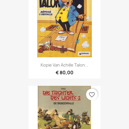
Kopie Van Achille Talon...
€ 80,00
favorite_border