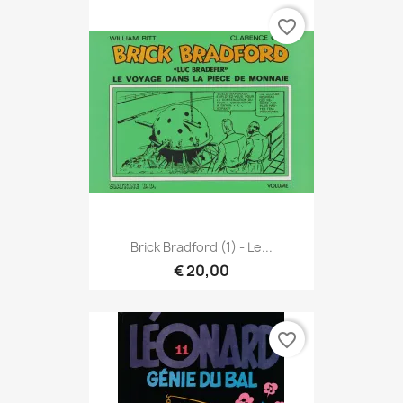
favorite_border
Brick Bradford (1) - Le...
€ 20,00
favorite_border