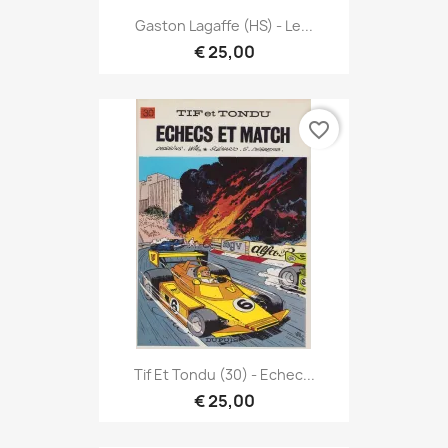
Gaston Lagaffe (HS) - Le...
€ 25,00
favorite_border
Tif Et Tondu (30) - Echec...
€ 25,00