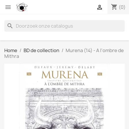
shopping_cart


(0)
search
Home
BD de collection
Murena (14) - A l'ombre de
Mithra