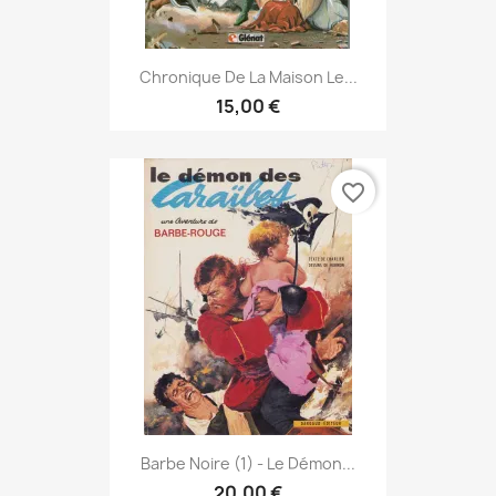
Chronique De La Maison Le...
15,00 €
favorite_border
Barbe Noire (1) - Le Démon...
20,00 €