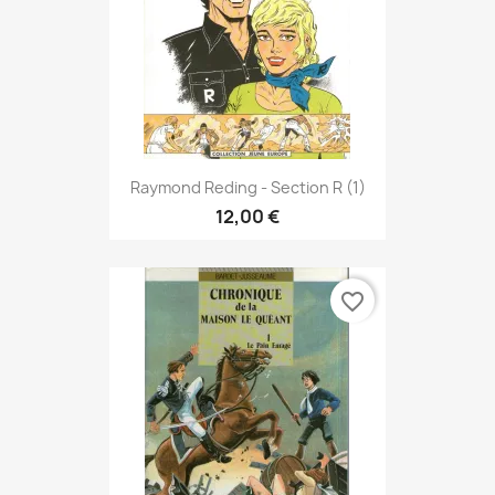
Raymond Reding - Section R (1)
12,00 €
favorite_border