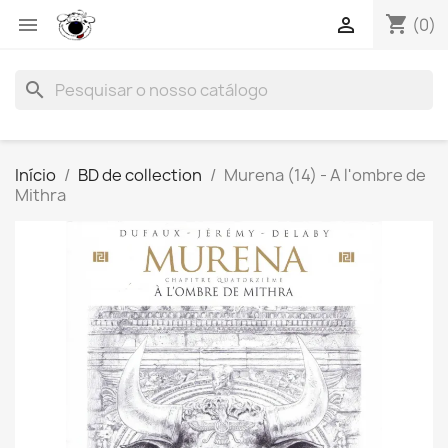
shopping_cart


(0)
search
Início
BD de collection
Murena (14) - A l'ombre de
Mithra