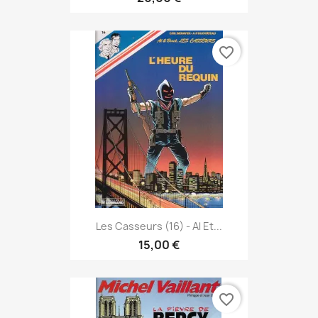
favorite_border
Les Casseurs (16) - Al Et...
15,00 €
favorite_border