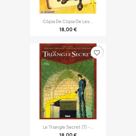
Cópia De Cópia De Les...
18,00 €
favorite_border
Le Triangle Secret (7) -...
18,00 €