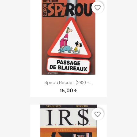
favorite_border
Spirou Recueil (282) -...
15,00 €
favorite_border