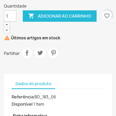
Quantidade

favorite_border
ADICIONAR AO CARRINHO

Últimos artigos em stock
Partilhar
Dados do produto
Referência
BD_183_06
Disponível
1 Item
Ficha informativa