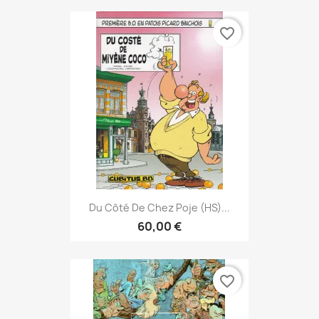
favorite_border
Du Côté De Chez Poje (HS)...
60,00 €
favorite_border