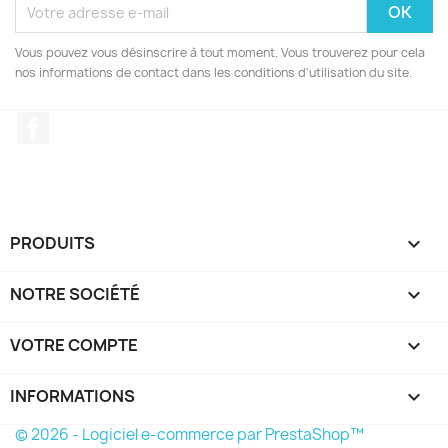
Vous pouvez vous désinscrire à tout moment. Vous trouverez pour cela
nos informations de contact dans les conditions d'utilisation du site.
Facebook
PRODUITS

NOTRE SOCIÉTÉ

VOTRE COMPTE

INFORMATIONS
keyboard_arrow_down
© 2026 - Logiciel e-commerce par PrestaShop™