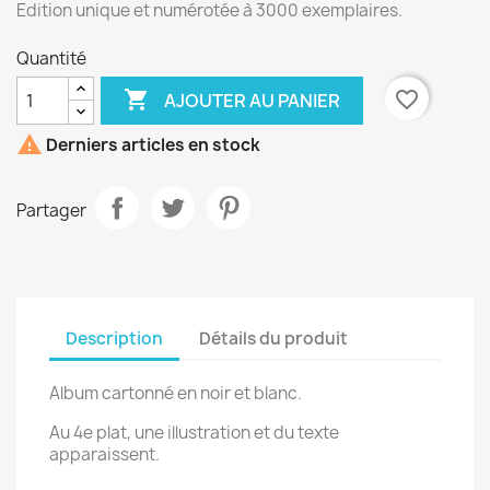
Edition unique et numérotée à 3000 exemplaires.
Quantité

favorite_border
AJOUTER AU PANIER

Derniers articles en stock
Partager
Description
Détails du produit
Album cartonné en noir et blanc.
Au 4e plat, une illustration et du texte
apparaissent.