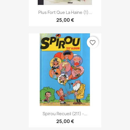
Plus Fort Que La Haine (1)...
25,00 €
favorite_border
Spirou Recueil (211) -...
25,00 €