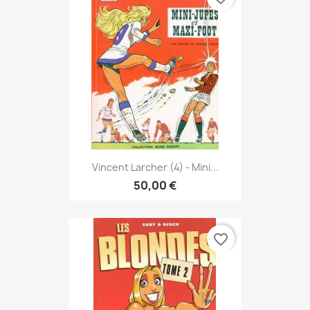
Vincent Larcher (4) - Mini...
50,00 €
favorite_border