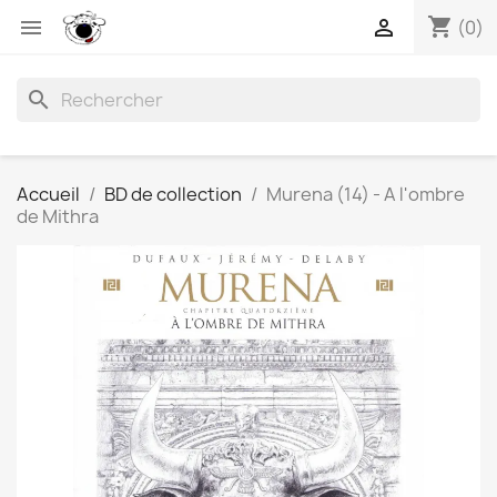
shopping_cart


(0)
search
Accueil
BD de collection
Murena (14) - A l'ombre
de Mithra