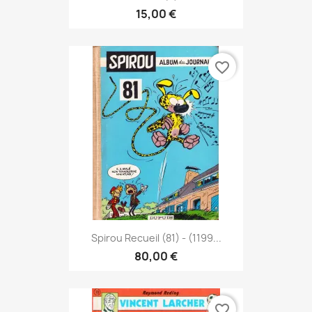
15,00 €
favorite_border
Spirou Recueil (81) - (1199...
80,00 €
favorite_border