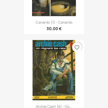
Canardo (1) - Canardo
30,00 €
favorite_border
Archie Cash (6) - Où...