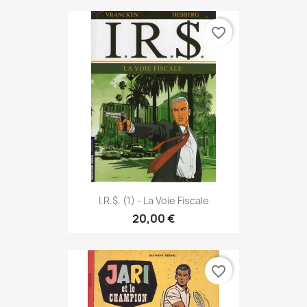
favorite_border
I.R.$. (1) - La Voie Fiscale
20,00 €
favorite_border