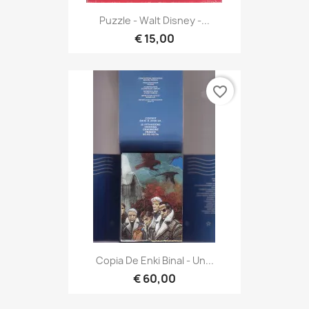
Puzzle - Walt Disney -...
€ 15,00
favorite_border
Copia De Enki Binal - Un...
€ 60,00