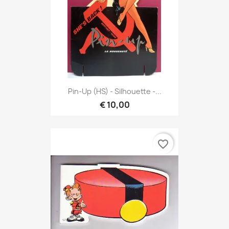
Pin-Up (HS) - Silhouette -...
€ 10,00
favorite_border