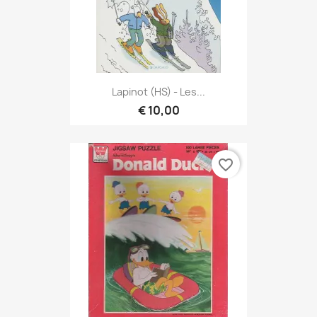
Lapinot (HS) - Les...
€ 10,00
favorite_border