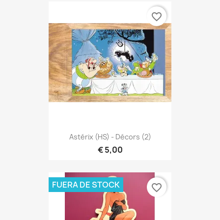
favorite_border
Astérix (HS) - Décors (2)
€ 5,00
FUERA DE STOCK
favorite_border