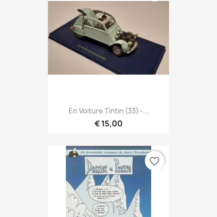
En Voiture Tintin (33) -...
€ 15,00
favorite_border