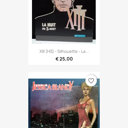
XIII (HS) - Silhouette - La...
€ 25,00
favorite_border