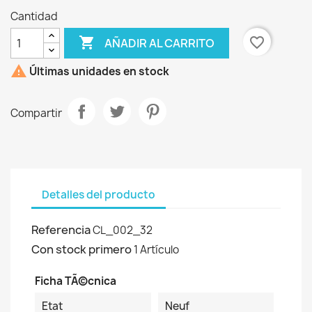
Cantidad

favorite_border
AÑADIR AL CARRITO

Últimas unidades en stock
Compartir
Detalles del producto
Referencia
CL_002_32
Con stock primero
1 Artículo
Ficha TÃ©cnica
Etat
Neuf