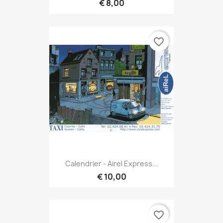
€ 8,00
favorite_border
Calendrier - Airel Express...
€ 10,00
favorite_border