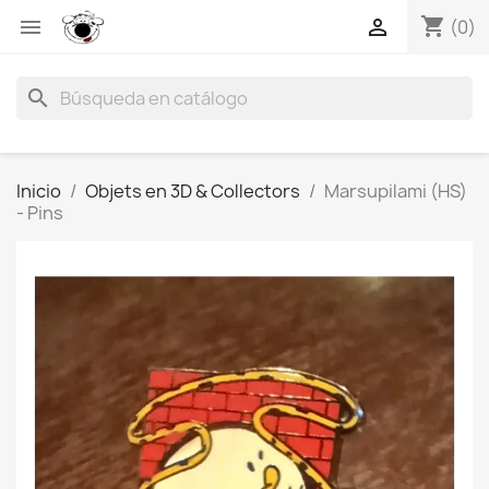
shopping_cart


(0)
search
Inicio
Objets en 3D & Collectors
Marsupilami (HS)
- Pins