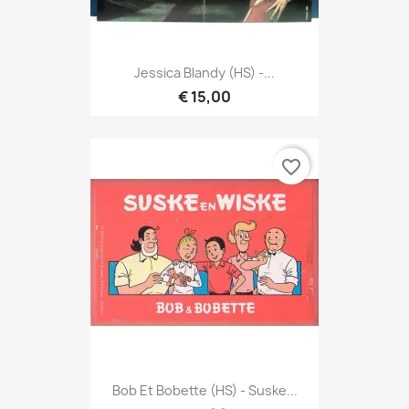
Jessica Blandy (HS) -...
€ 15,00
favorite_border
Bob Et Bobette (HS) - Suske...