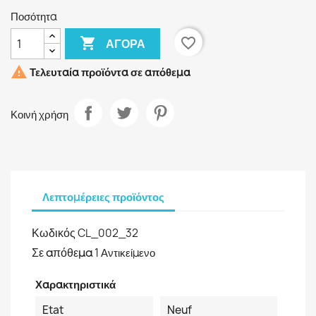
Ποσότητα

favorite_border
ΑΓΟΡΆ

Τελευταία προϊόντα σε απόθεμα
Κοινή χρήση
Λεπτομέρειες προϊόντος
Κωδικός
CL_002_32
Σε απόθεμα
1 Αντικείμενο
Χαρακτηριστικά
Etat
Neuf