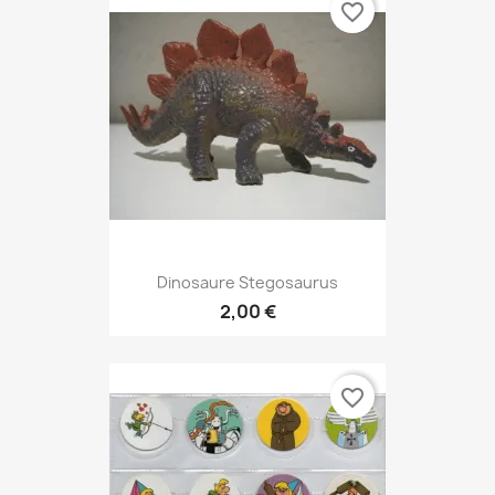
favorite_border
Dinosaure Stegosaurus
2,00 €
favorite_border