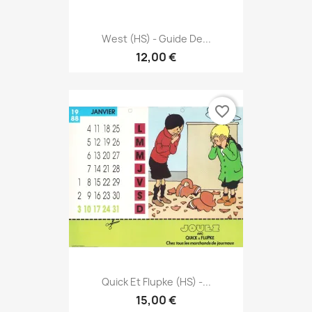
West (HS) - Guide De...
12,00 €
favorite_border
Quick Et Flupke (HS) -...
15,00 €