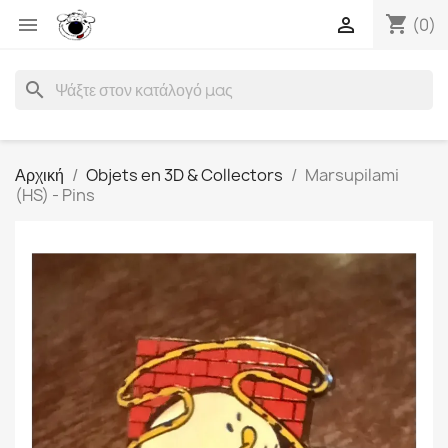
shopping_cart


(0)
search
Αρχική
Objets en 3D & Collectors
Marsupilami
(HS) - Pins