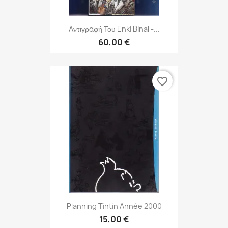
Αντιγραφή Του Enki Binal -...
60,00 €
favorite_border
Planning Tintin Année 2000
15,00 €