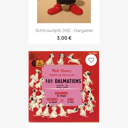
Schtroumpfs (HS) - Gargamel
3,00 €
favorite_border