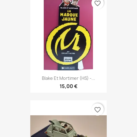
favorite_border
Blake Et Mortimer (HS) -...
15,00 €
favorite_border