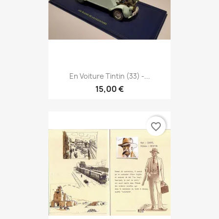
En Voiture Tintin (33) -...
15,00 €
favorite_border