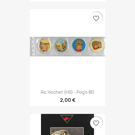
favorite_border
Ric Hochet (HS) - Pog's BD
2,00 €
favorite_border