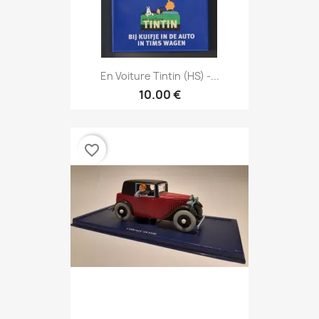
En Voiture Tintin (HS) -...
10.00 €
favorite_border