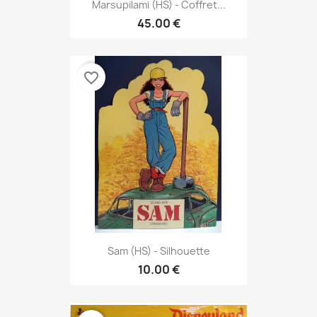
Marsupilami (HS) - Coffret...
45.00 €
favorite_border
Sam (HS) - Silhouette
10.00 €