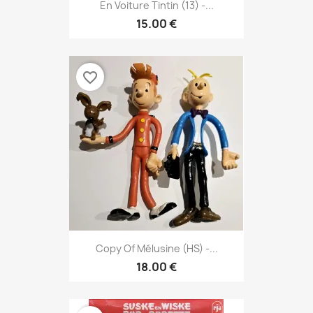
En Voiture Tintin (13) -...
15.00 €
favorite_border
Copy Of Mélusine (HS) -...
18.00 €