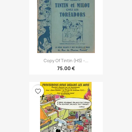
Copy Of Tintin (HS) -...
75.00 €
favorite_border