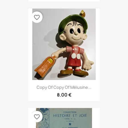
favorite_border
Copy Of Copy Of Mélusine...
8.00 €
favorite_border