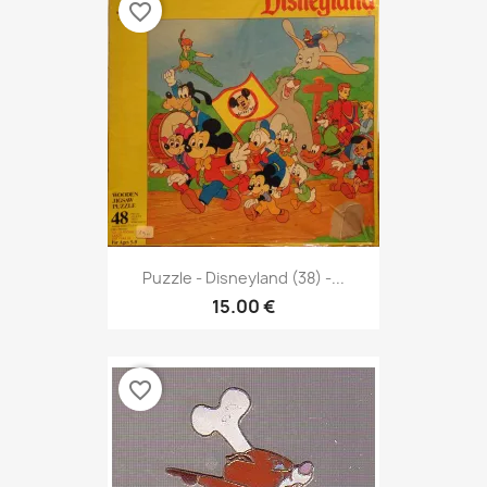
favorite_border
Puzzle - Disneyland (38) -...
15.00 €
favorite_border