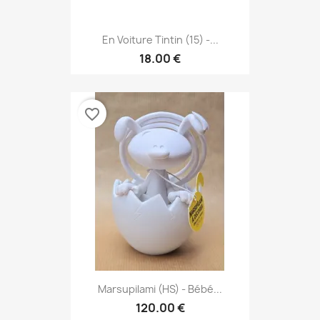
En Voiture Tintin (15) -...
18.00 €
favorite_border
Marsupilami (HS) - Bébé...
120.00 €