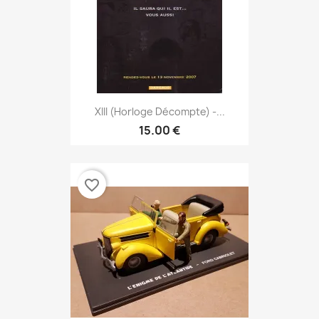
XIII (Horloge Décompte) -...
15.00 €
favorite_border