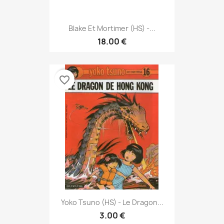
Blake Et Mortimer (HS) -...
18.00 €
favorite_border
Yoko Tsuno (HS) - Le Dragon...
3.00 €