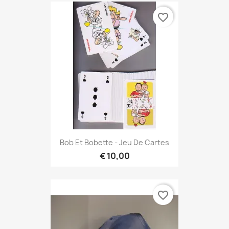
favorite_border
Bob Et Bobette - Jeu De Cartes
€ 10,00
favorite_border