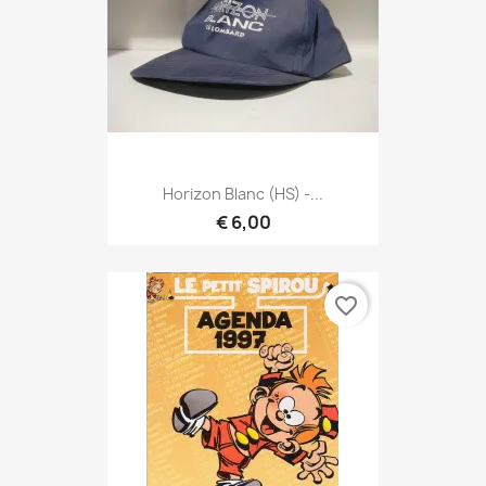
Horizon Blanc (HS) -...
€ 6,00
favorite_border