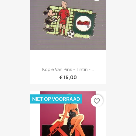
Kopie Van Pins - Tintin -...
€ 15,00
NIET OP VOORRAAD
favorite_border