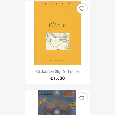
favorite_border
Collection Signé - L'écrin
€ 15,00
favorite_border