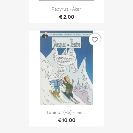
Papyrus - Aker
€ 2,00
favorite_border
Lapinot (HS) - Les...
€ 10,00