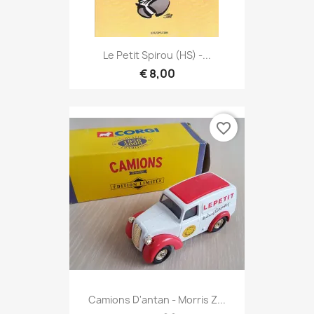
Le Petit Spirou (HS) -...
€ 8,00
favorite_border
Camions D'antan - Morris Z...