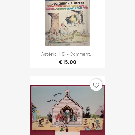
Astérix (HS) - Comment...
€ 15,00
favorite_border