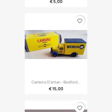
€ 5,00
favorite_border
Camions D'antan - Bedford...
€ 15,00
favorite_border