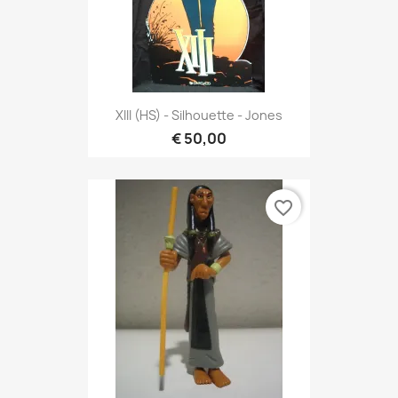
XIII (HS) - Silhouette - Jones
€ 50,00
favorite_border