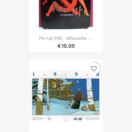
Pin-Up (HS) - Silhouette -...
€ 10,00
favorite_border