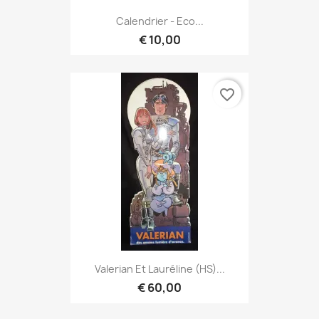
Calendrier - Eco...
€ 10,00
favorite_border
Valerian Et Lauréline (HS)...
€ 60,00