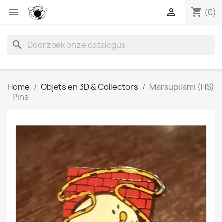
shopping_cart


(0)
search
Home
Objets en 3D & Collectors
Marsupilami (HS)
- Pins