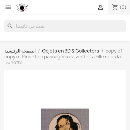
shopping_cart


(0)
search
copy of
Objets en 3D & Collectors
الصفحة الرئيسية
copy of Pins - Les passagers du vent - La Fille sous la
Dunette