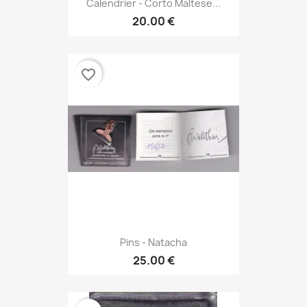
Calendrier - Corto Maltese...
20.00 €
favorite_border
Pins - Natacha
25.00 €