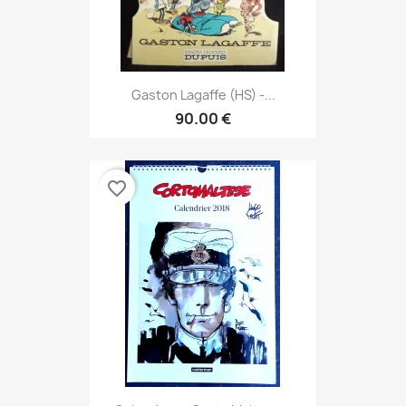
Gaston Lagaffe (HS) -...
90.00 €
favorite_border