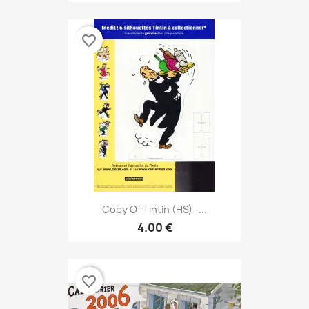
favorite_border
Copy Of Tintin (HS) -...
4.00 €
favorite_border