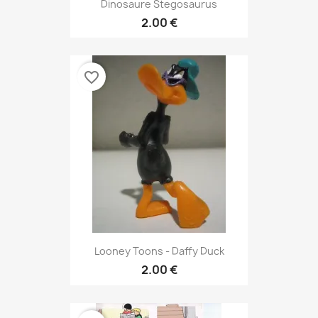
Dinosaure Stegosaurus
2.00 €
favorite_border
Looney Toons - Daffy Duck
2.00 €