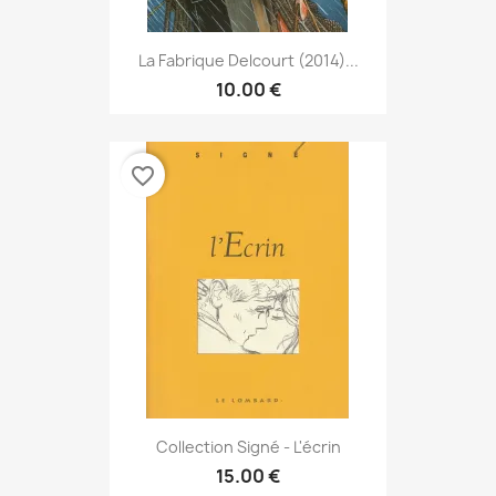
La Fabrique Delcourt (2014)...
10.00 €
favorite_border
Collection Signé - L'écrin
15.00 €