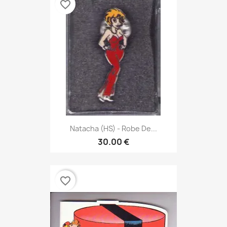
favorite_border
Natacha (HS) - Robe De...
30.00 €
favorite_border