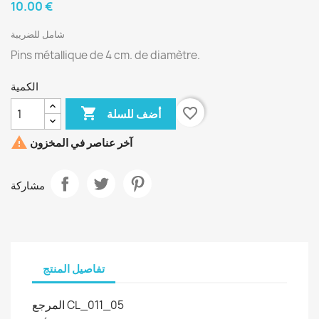
10.00 €
شامل للضريبة
Pins métallique de 4 cm. de diamètre.
الكمية

favorite_border
أضف للسلة

آخر عناصر في المخزون
مشاركة
تفاصيل المنتج
المرجع
CL_011_05