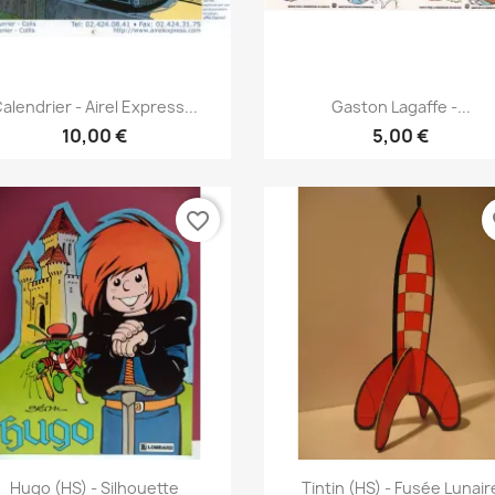
Pikakatselu
Pikakatselu


alendrier - Airel Express...
Gaston Lagaffe -...
10,00 €
5,00 €
favorite_border
fa
Pikakatselu
Pikakatselu


Hugo (HS) - Silhouette
Tintin (HS) - Fusée Lunair