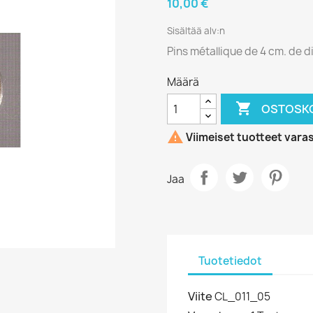
10,00 €
Sisältää alv:n
Pins métallique de 4 cm. de d
Määrä

OSTOSKO

Viimeiset tuotteet vara
Jaa
Tuotetiedot
Viite
CL_011_05