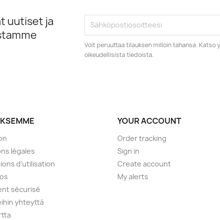
 uutiset ja
istamme
Voit peruuttaa tilauksen milloin tahansa. Kats
oikeudellisista tiedoista.
YKSEMME
YOUR ACCOUNT
son
Order tracking
ns légales
Sign in
ions d'utilisation
Create account
pos
My alerts
nt sécurisé
ihin yhteyttä
rtta