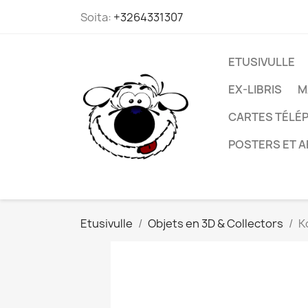
Soita:
+3264331307
ETUSIVULLE
EX-LIBRIS
M
CARTES TÉLÉP
POSTERS ET A
Etusivulle
Objets en 3D & Collectors
K