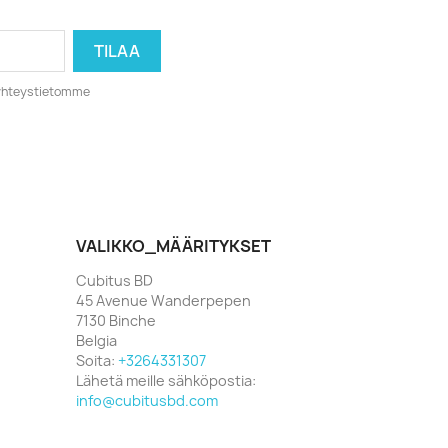
o yhteystietomme
VALIKKO_MÄÄRITYKSET
Cubitus BD
45 Avenue Wanderpepen
7130 Binche
Belgia
Soita:
+3264331307
Lähetä meille sähköpostia:
info@cubitusbd.com