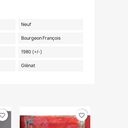
Neuf
Bourgeon François
1980 (+/-)
Glénat
vorite_border
favorite_border