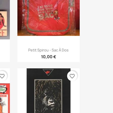
Pikakatselu

Petit Spirou - Sac À Dos
10,00 €
vorite_border
favorite_border