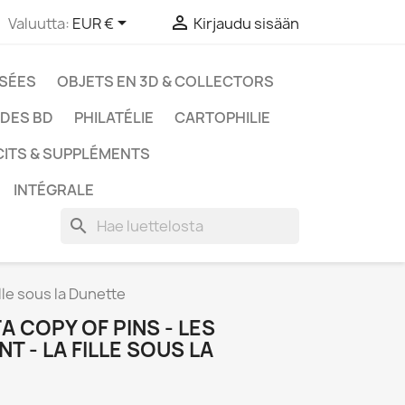


Valuutta:
EUR €
Kirjaudu sisään
SSÉES
OBJETS EN 3D & COLLECTORS
UDES BD
PHILATÉLIE
CARTOPHILIE
CITS & SUPPLÉMENTS
INTÉGRALE
search
lle sous la Dunette
 COPY OF PINS - LES
T - LA FILLE SOUS LA