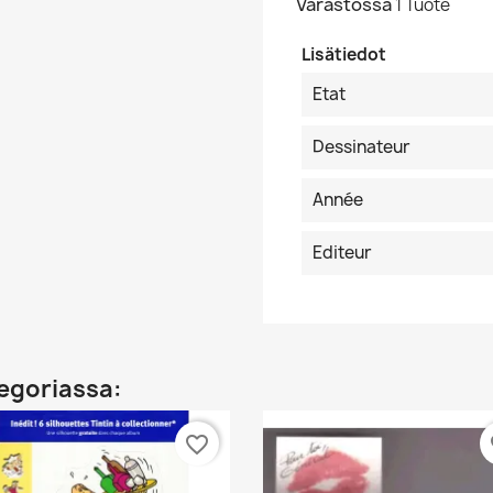
Varastossa
1 Tuote
Lisätiedot
Etat
Dessinateur
Année
Editeur
egoriassa:
favorite_border
fa