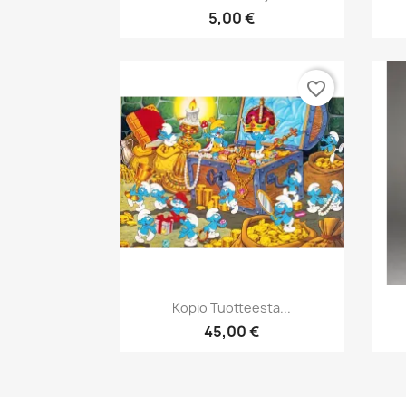
5,00 €
favorite_border
Pikakatselu

Kopio Tuotteesta...
45,00 €