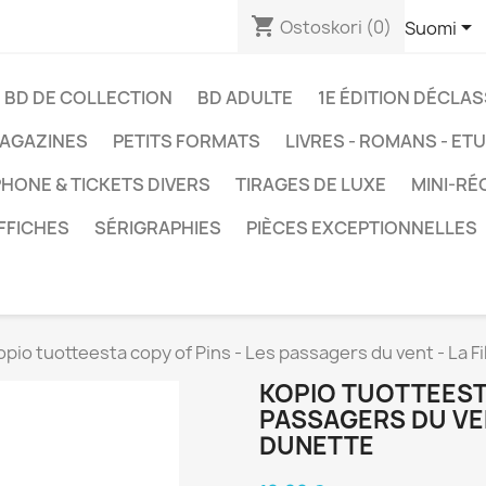
shopping_cart

Ostoskori
(0)
Suomi
BD DE COLLECTION
BD ADULTE
1E ÉDITION DÉCLA
AGAZINES
PETITS FORMATS
LIVRES - ROMANS - ET
HONE & TICKETS DIVERS
TIRAGES DE LUXE
MINI-RÉ
FFICHES
SÉRIGRAPHIES
PIÈCES EXCEPTIONNELLES
opio tuotteesta copy of Pins - Les passagers du vent - La Fi
KOPIO TUOTTEESTA
PASSAGERS DU VEN
DUNETTE