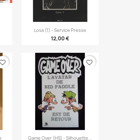
Pikakatselu

Lova (1) - Service Presse
12,00 €
vorite_border
favorite_border
Pikakatselu

e
Game Over (HS) - Silhouette...