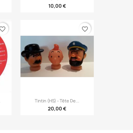
10,00 €
vorite_border
favorite_border
Pikakatselu

.
Tintin (HS) - Tête De...
20,00 €