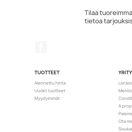
Tilaa tuoreimmat
tietoa tarjouks
Facebook
TUOTTEET
YRIT
Alennettu hinta
Livrai
Uudet tuotteet
Mentio
Myydyimmät
Condit
A pro
Paieme
Ota me
Sivuka