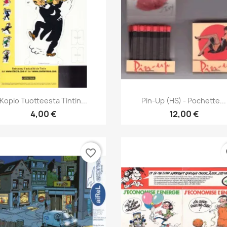
Pikakatselu
Pikakatselu


Kopio Tuotteesta Tintin...
Pin-Up (HS) - Pochette...
4,00 €
12,00 €
favorite_border
fa