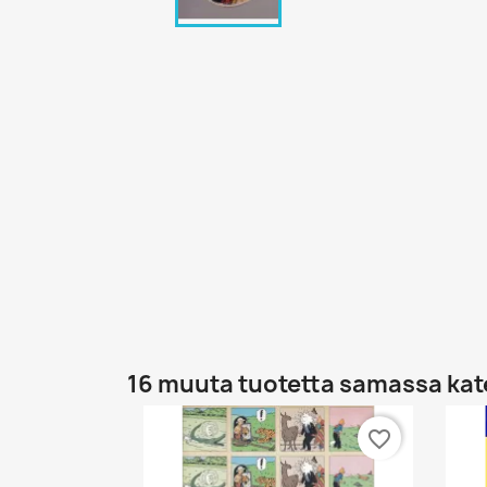
16 muuta tuotetta samassa kat
favorite_border