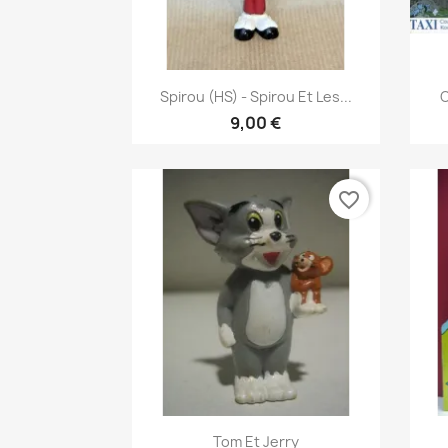
Pikakatselu

Spirou (HS) - Spirou Et Les...
C
9,00 €
favorite_border
Pikakatselu

Tom Et Jerry