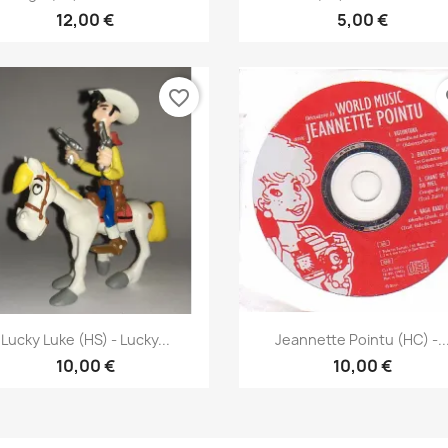
12,00 €
5,00 €
favorite_border
fa
Pikakatselu
Pikakatselu


Lucky Luke (HS) - Lucky...
Jeannette Pointu (HC) -..
10,00 €
10,00 €