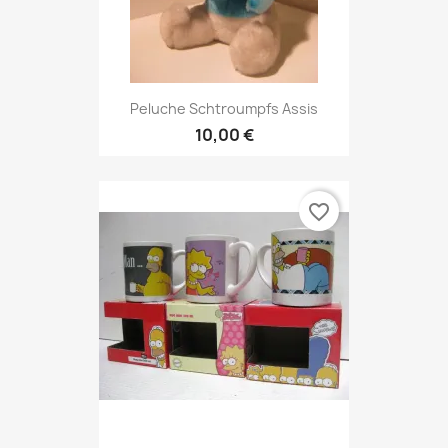
Peluche Schtroumpfs Assis
10,00 €
favorite_border