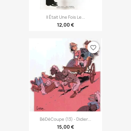
Il Était Une Fois Le...
12,00 €
favorite_border
BéDéCoupe (13) - Didier...
15,00 €