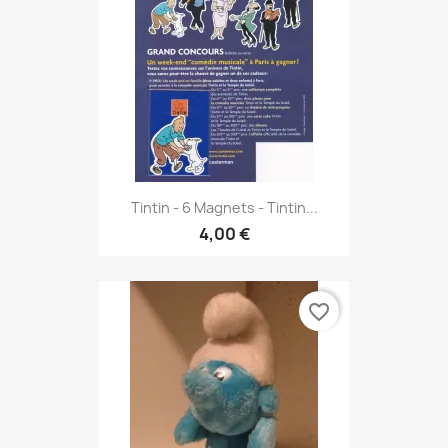
Tintin - 6 Magnets - Tintin...
4,00 €
favorite_border