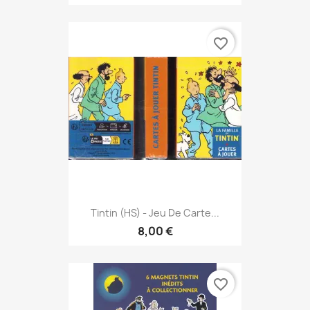
favorite_border
Tintin (HS) - Jeu De Carte...
8,00 €
favorite_border