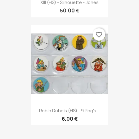
XIII (HS) - Silhouette - Jones
50,00 €
favorite_border
Robin Dubois (HS) - 9 Pog's...
6,00 €