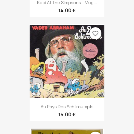
Kopi Af The Simpsons - Mug...
14,00 €
favorite_border
Au Pays Des Schtroumpfs
15,00 €