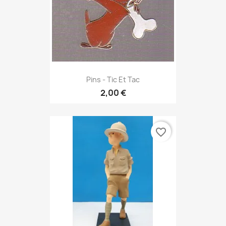
Pins - Tic Et Tac
2,00 €
favorite_border