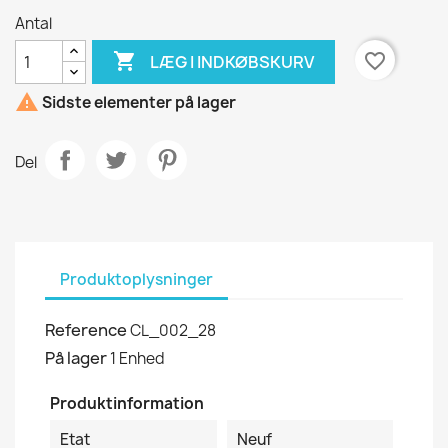
Antal

favorite_border
LÆG I INDKØBSKURV

Sidste elementer på lager
Del
Produktoplysninger
Reference
CL_002_28
På lager
1 Enhed
Produktinformation
Etat
Neuf