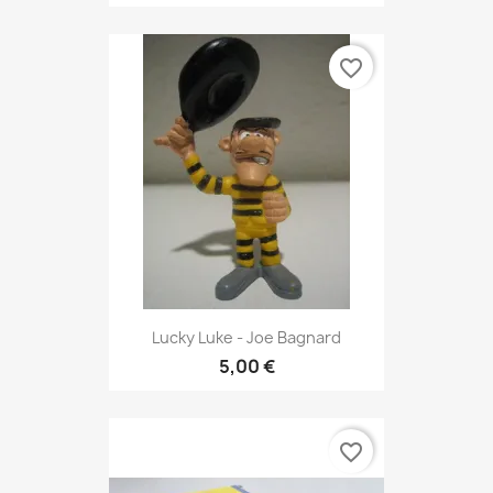
favorite_border
Lucky Luke - Joe Bagnard
5,00 €
favorite_border