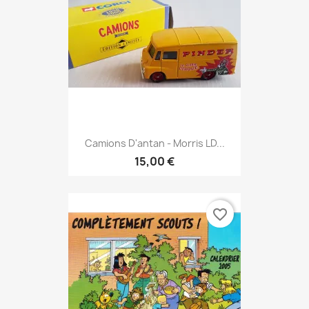
Camions D'antan - Morris LD...
15,00 €
favorite_border