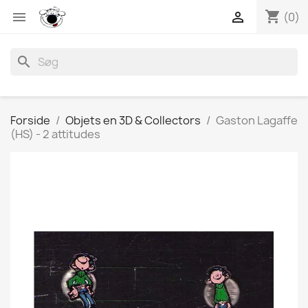
shopping_cart


(0)
search
Forside
Objets en 3D & Collectors
Gaston Lagaffe
(HS) - 2 attitudes