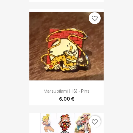
favorite_border
Marsupilami (HS) - Pins
6,00 €
favorite_border