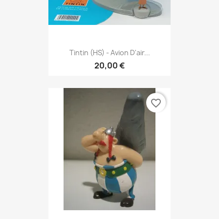
Tintin (HS) - Avion D'air...
20,00 €
favorite_border