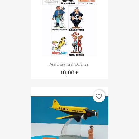
Autocollant Dupuis
10,00 €
favorite_border