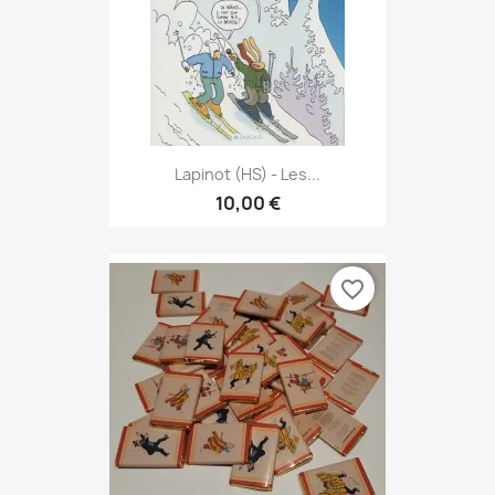
Lapinot (HS) - Les...
10,00 €
favorite_border