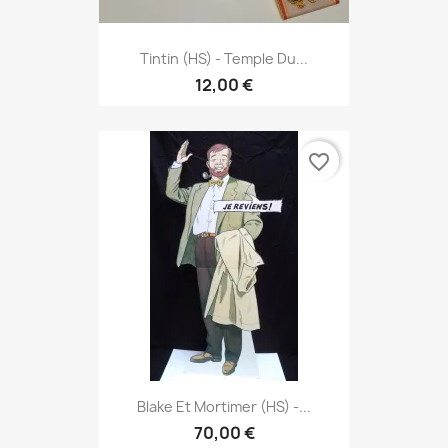
Tintin (HS) - Temple Du...
12,00 €
favorite_border
Blake Et Mortimer (HS) -...
70,00 €