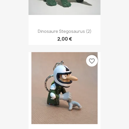
Dinosaure Stegosaurus (2)
2,00 €
favorite_border