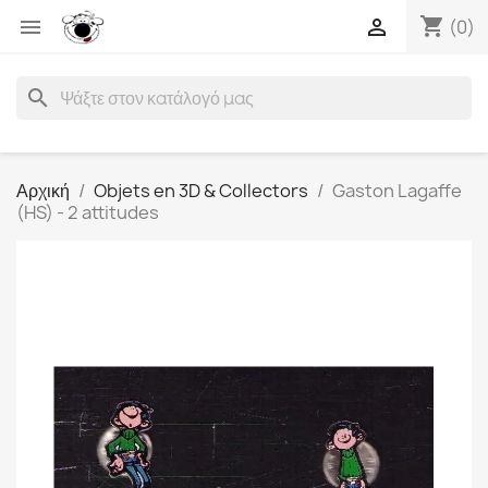
shopping_cart


(0)
search
Αρχική
Objets en 3D & Collectors
Gaston Lagaffe
(HS) - 2 attitudes