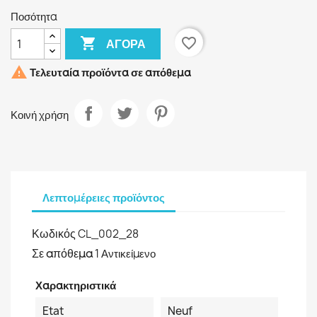
Ποσότητα

favorite_border
ΑΓΟΡΆ

Τελευταία προϊόντα σε απόθεμα
Κοινή χρήση
Λεπτομέρειες προϊόντος
Κωδικός
CL_002_28
Σε απόθεμα
1 Αντικείμενο
Χαρακτηριστικά
Etat
Neuf