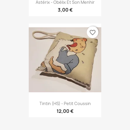
Astérix - Obélix Et Son Menhir
3,00 €
favorite_border
Tintin (HS) - Petit Coussin
12,00 €