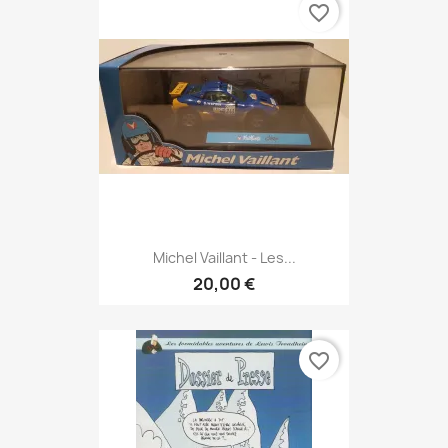
favorite_border
Michel Vaillant - Les...
20,00 €
favorite_border