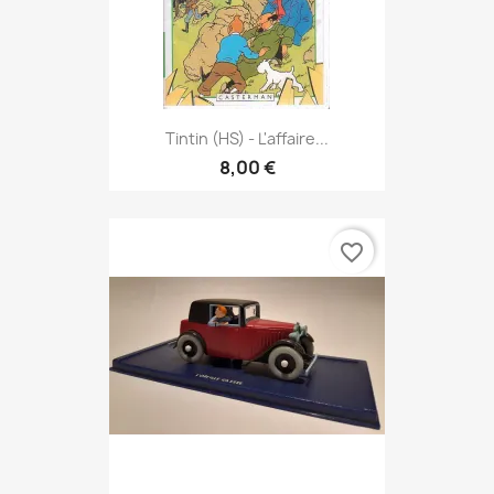
Tintin (HS) - L'affaire...
8,00 €
favorite_border