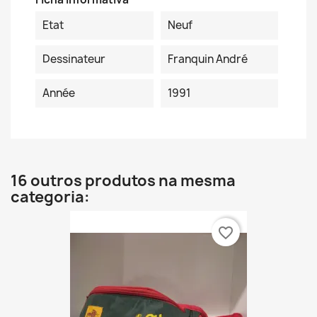
Etat
Neuf
Dessinateur
Franquin André
Année
1991
16 outros produtos na mesma
categoria:
favorite_border