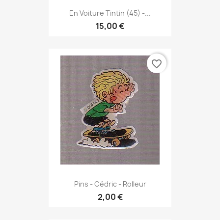
En Voiture Tintin (45) -...
15,00 €
favorite_border
Pins - Cédric - Rolleur
2,00 €