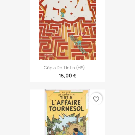
Cópia De Tintin (HS) -...
15,00 €
favorite_border