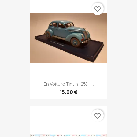
favorite_border
En Voiture Tintin (25) -...
15,00 €
favorite_border