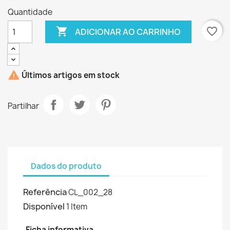
Quantidade

favorite_border
ADICIONAR AO CARRINHO

Últimos artigos em stock
Partilhar
Dados do produto
Referência
CL_002_28
Disponível
1 Item
Ficha informativa