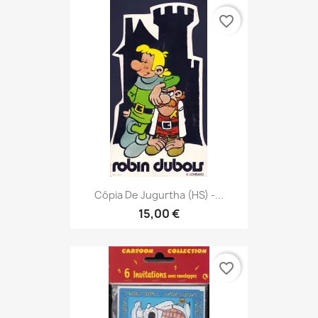
favorite_border
Cópia De Jugurtha (HS) -...
15,00 €
favorite_border