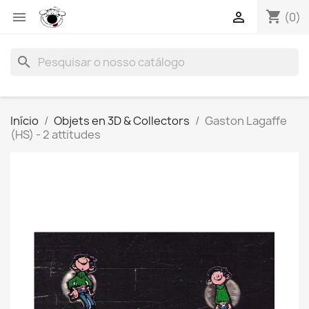
shopping_cart


(0)
search
Início
Objets en 3D & Collectors
Gaston Lagaffe
(HS) - 2 attitudes