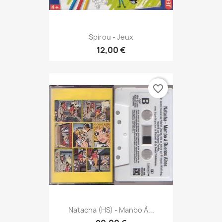
Spirou - Jeux
12,00 €
favorite_border
Natacha (HS) - Manbo À...