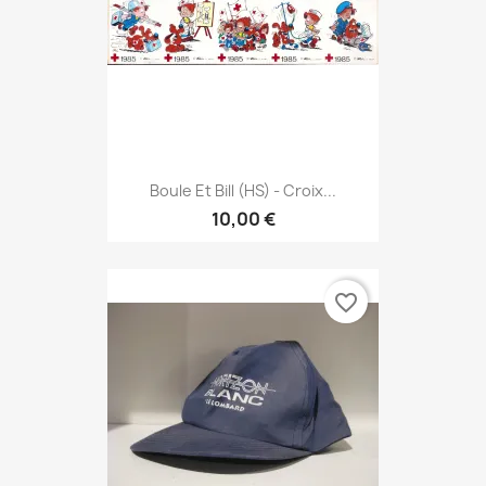
Boule Et Bill (HS) - Croix...
10,00 €
favorite_border