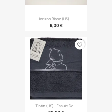
Horizon Blanc (HS) -...
6,00 €
favorite_border
Tintin (HS) - Essuie De...