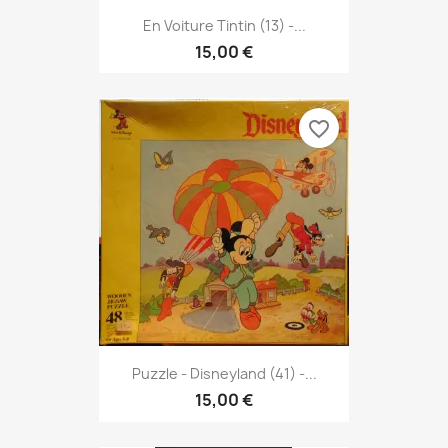
En Voiture Tintin (13) -...
15,00 €
favorite_border
Puzzle - Disneyland (41) -...
15,00 €