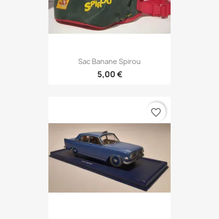
Sac Banane Spirou
5,00 €
favorite_border