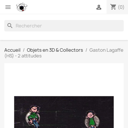
shopping_cart


(0)
search
Accueil
Objets en 3D & Collectors
Gaston Lagaffe
(HS) - 2 attitudes