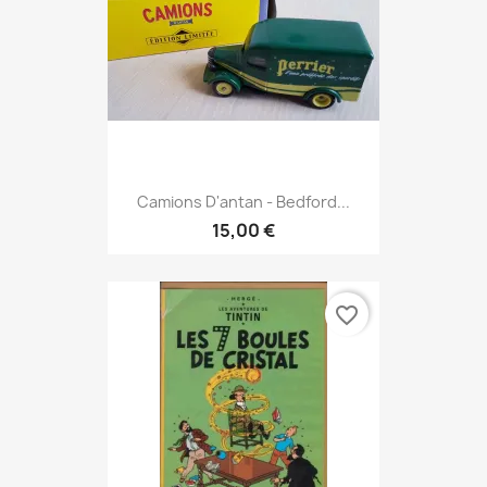
Camions D'antan - Bedford...
15,00 €
favorite_border