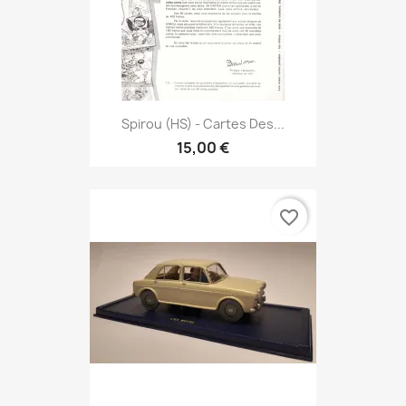
Spirou (HS) - Cartes Des...
15,00 €
favorite_border