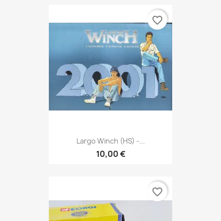
favorite_border
Largo Winch (HS) -...
10,00 €
favorite_border