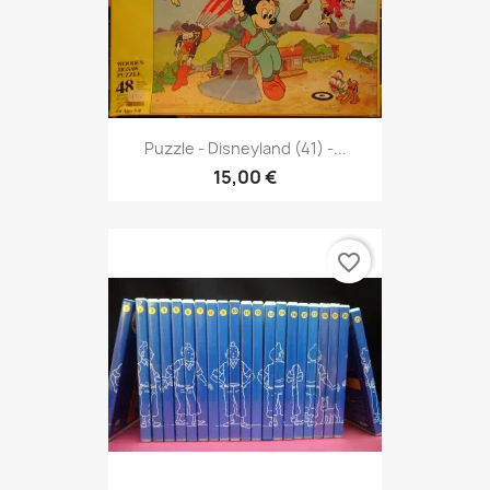
Puzzle - Disneyland (41) -...
15,00 €
favorite_border