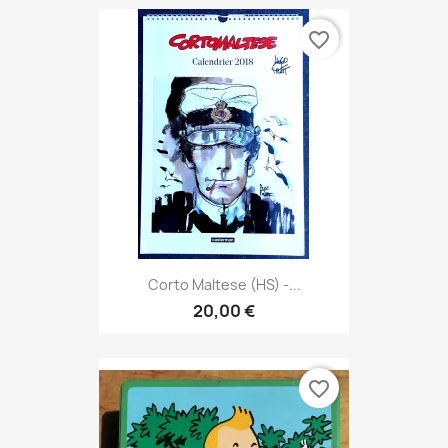
favorite_border
Corto Maltese (HS) -...
20,00 €
favorite_border