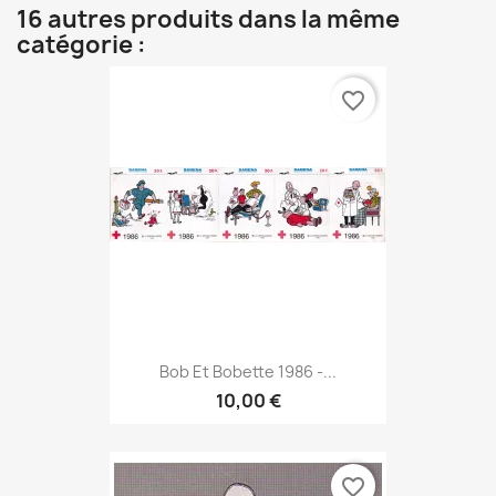
16 autres produits dans la même
catégorie :
favorite_border
Bob Et Bobette 1986 -...
10,00 €
favorite_border