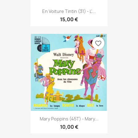
En Voiture Tintin (31) - L'...
15,00 €
favorite_border
Mary Poppins (45T) - Mary...
10,00 €