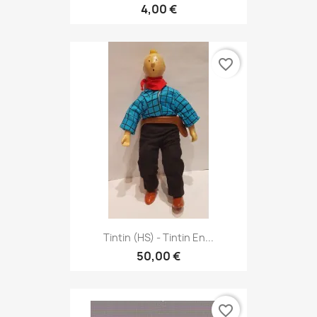
4,00 €
favorite_border
Tintin (HS) - Tintin En...
50,00 €
favorite_border