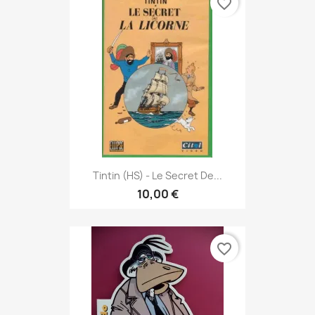
favorite_border
Tintin (HS) - Le Secret De...
10,00 €
favorite_border