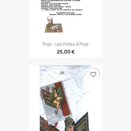
Poje - Les Potes À Poje
25,00 €
favorite_border