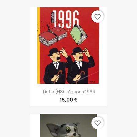
favorite_border
Tintin (HS) - Agenda 1996
15,00 €
favorite_border