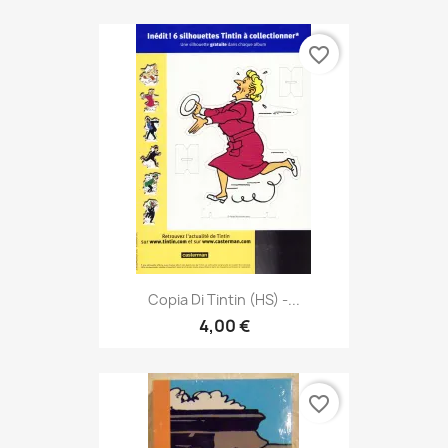
favorite_border
Copia Di Tintin (HS) -...
4,00 €
favorite_border