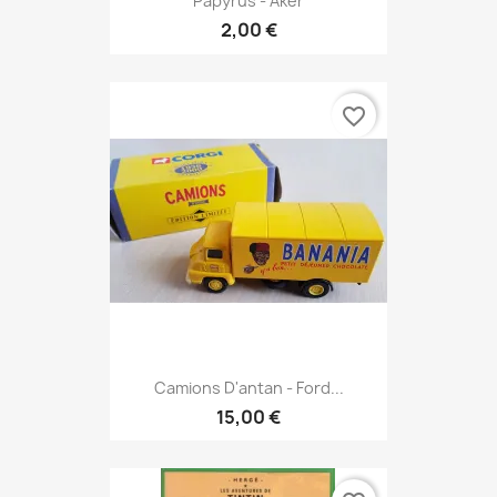
Papyrus - Aker
2,00 €
favorite_border
Camions D'antan - Ford...
15,00 €