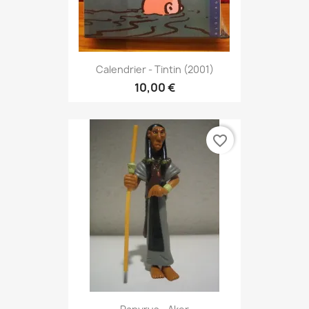
Calendrier - Tintin (2001)
10,00 €
favorite_border