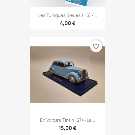
Les Tuniques Bleues (HS) -...
4,00 €
favorite_border
En Voiture Tintin (27) - Le...
15,00 €