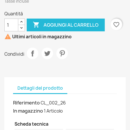
Tasse incluse
Quantità

favorite_border
AGGIUNGI AL CARRELLO

Ultimi articoli in magazzino
Condividi
Dettagli del prodotto
Riferimento
CL_002_26
In magazzino
1 Articolo
Scheda tecnica