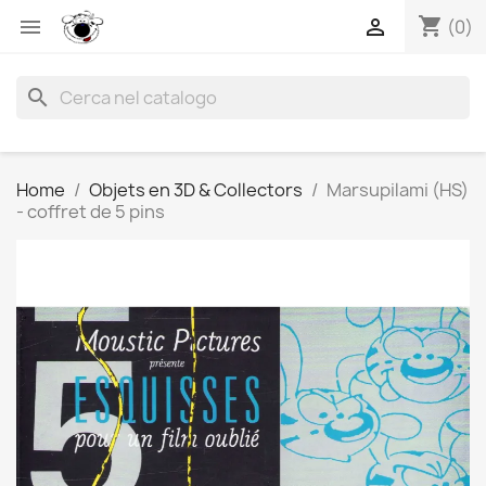
shopping_cart


(0)
search
Home
Objets en 3D & Collectors
Marsupilami (HS)
- coffret de 5 pins