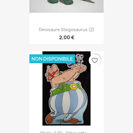
Dinosaure Stegosaurus (2)
2,00 €
NON DISPONIBILE
favorite_border