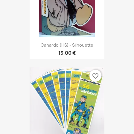
Canardo (HS) - Silhouette
15,00 €
favorite_border