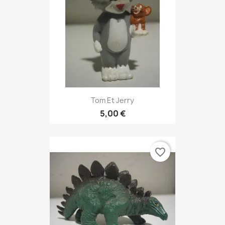
Tom Et Jerry
5,00 €
favorite_border