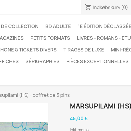
shopping_cart
Indkøbskurv
(0)
 DE COLLECTION
BD ADULTE
1E ÉDITION DÉCLASSÉ
AGAZINES
PETITS FORMATS
LIVRES - ROMANS - ET
HONE & TICKETS DIVERS
TIRAGES DE LUXE
MINI-RÉ
FFICHES
SÉRIGRAPHIES
PIÈCES EXCEPTIONNELLES
upilami (HS) - coffret de 5 pins
MARSUPILAMI (HS)
45,00 €
Inkl. moms