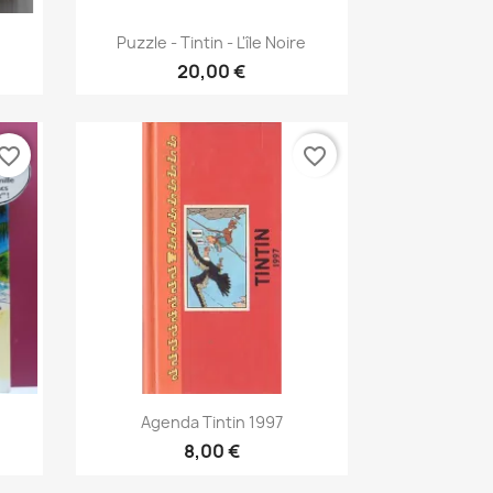
Vis her

Puzzle - Tintin - L'île Noire
20,00 €
vorite_border
favorite_border
Vis her

e
Agenda Tintin 1997
8,00 €