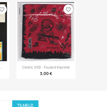
vorite_border
favorite_border
Vis her

..
Cédric (HS) - Foulard Imprimé
3,00 €