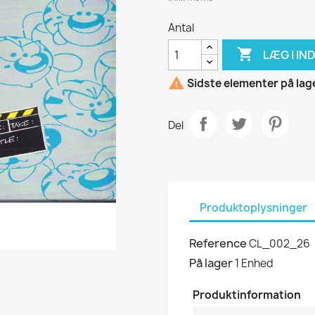
Antal

LÆG I I

Sidste elementer på lag
Del
Produktoplysninger
Reference
CL_002_26
På lager
1 Enhed
Produktinformation