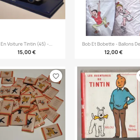
Vis her
Vis her


En Voiture Tintin (45) -...
Bob Et Bobette - Ballons De
15,00 €
12,00 €
favorite_border
fa