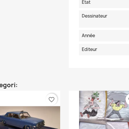
Etat
Dessinateur
Année
Editeur
egori:
favorite_border
fa