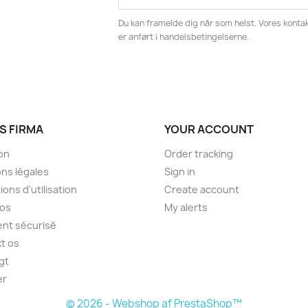
Du kan framelde dig når som helst. Vores kontak
er anført i handelsbetingelserne.
S FIRMA
YOUR ACCOUNT
son
Order tracking
ns légales
Sign in
ions d'utilisation
Create account
pos
My alerts
nt sécurisé
t os
gt
er
© 2026 - Webshop af PrestaShop™