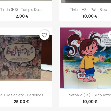
Vis her
Vis her


Tintin (HS) - Temple Du...
Tintin (HS) - Petit Bloc...
12,00 €
10,00 €
favorite_border
fa
Vis her
Vis her


Jeu De Société - Bédélires
Nathalie (HS) - Silhouett
25,00 €
10,00 €