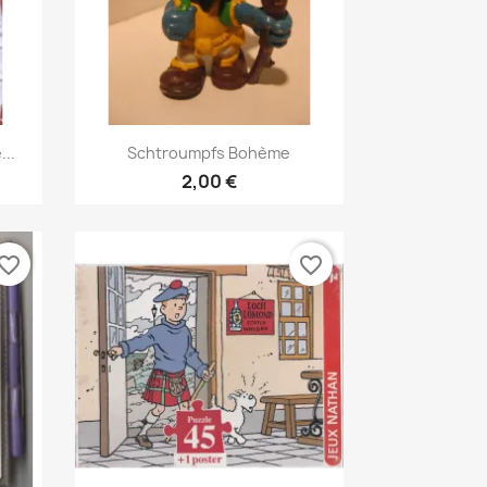
Vis her

...
Schtroumpfs Bohème
2,00 €
vorite_border
favorite_border