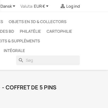



Dansk
Valuta:
EUR €
Log ind
ES
OBJETS EN 3D & COLLECTORS
UDES BD
PHILATÉLIE
CARTOPHILIE
CITS & SUPPLÉMENTS
INTÉGRALE
search
 - COFFRET DE 5 PINS