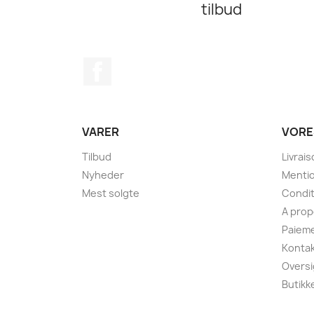
tilbud
Facebook
VARER
VORE
Tilbud
Livrai
Nyheder
Mentio
Mest solgte
Condit
A pro
Paieme
Kontak
Oversi
Butikk