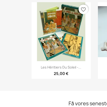
favorite_border
Vis her

Les Héritiers Du Soleil -...
25,00 €
Få vores senes