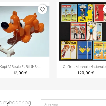
favorite_border
fa
Vis her
Vis her


Kopi Af Boule Et Bill (HS)...
Coffret Monnaie Nationale.
12,00 €
120,00 €
te nyheder og