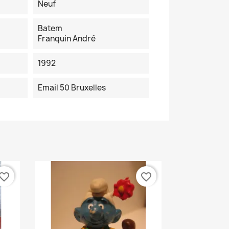
Neuf
Batem
Franquin André
1992
Email 50 Bruxelles
vorite_border
favorite_border