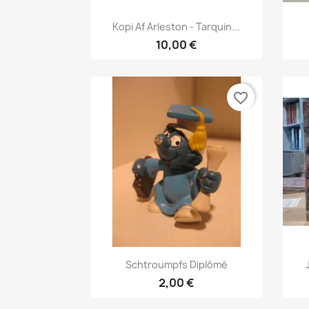
Vis her

Kopi Af Arleston - Tarquin...
10,00 €
favorite_border
Vis her

Schtroumpfs Diplômé
2,00 €