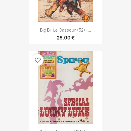
Big Bill Le Casseur (52) -...
25.00 €
favorite_border