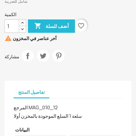
شامل للضريبة
الكمية

favorite_border
أضف للسلة

آخر عناصر في المخزون
مشاركة
تفاصيل المنتج
المرجع
MAG_010_12
السلع الموجودة بالمخزن أولا
1 سلعة
البيانات