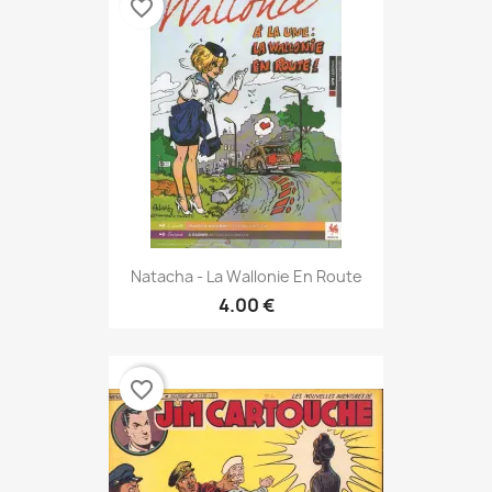
favorite_border
Natacha - La Wallonie En Route
4.00 €
favorite_border