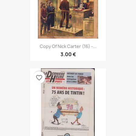
Copy Of Nick Carter (16) -...
3.00 €
favorite_border