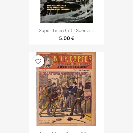
Super Tintin (31) - Spécial...
5.00 €
favorite_border