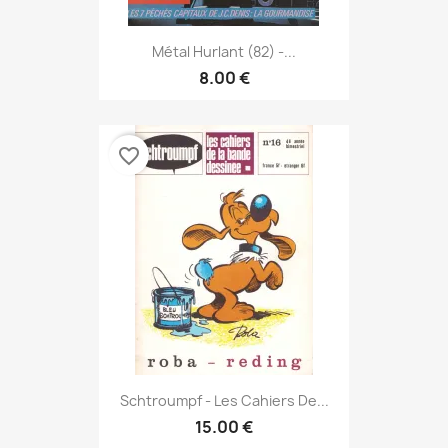
Métal Hurlant (82) -...
8.00 €
favorite_border
Schtroumpf - Les Cahiers De...
15.00 €