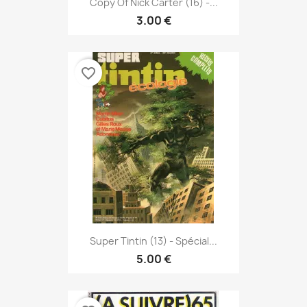
Copy Of Nick Carter (16) -...
3.00 €
favorite_border
Super Tintin (13) - Spécial...
5.00 €