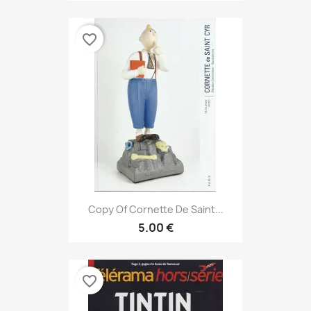
favorite_border
Copy Of Cornette De Saint...
5.00 €
favorite_border