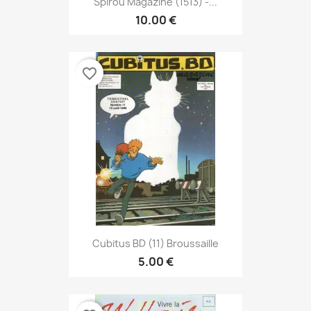
Spirou Magazine (1513) -...
10.00 €
favorite_border
Cubitus BD (11) Broussaille
5.00 €