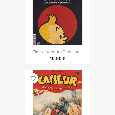
Tintin L'aventure Continue...
10.00 €
favorite_border