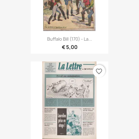
Buffalo Bill (170) - La...
€ 5,00
favorite_border