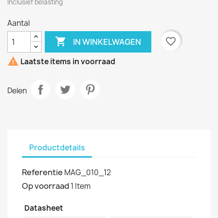
Inclusief belasting
Aantal

favorite_border
IN WINKELWAGEN

Laatste items in voorraad
Delen
Productdetails
Referentie
MAG_010_12
Op voorraad
1 Item
Datasheet