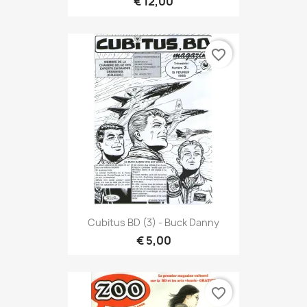
€ 12,00
favorite_border
Cubitus BD (3) - Buck Danny
€ 5,00
favorite_border