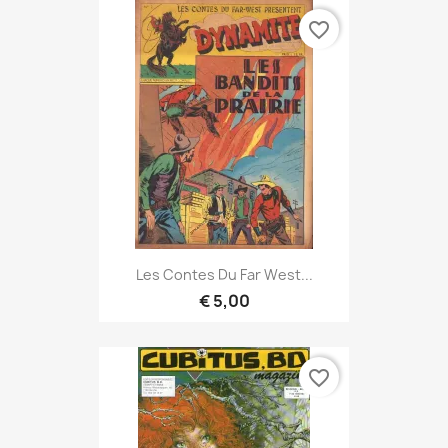
favorite_border
Les Contes Du Far West...
€ 5,00
favorite_border