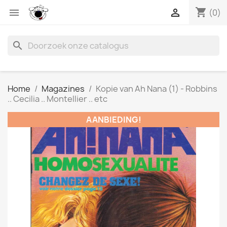
shopping_cart


(0)
search
Home
Magazines
Kopie van Ah Nana (1) - Robbins
.. Cecilia .. Montellier .. etc
AANBIEDING!