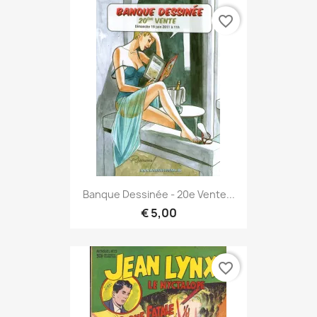
favorite_border
Banque Dessinée - 20e Vente...
€ 5,00
favorite_border