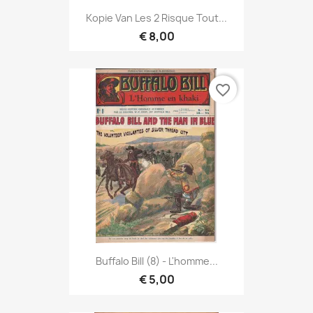
Kopie Van Les 2 Risque Tout...
€ 8,00
favorite_border
Buffalo Bill (8) - L'homme...
€ 5,00