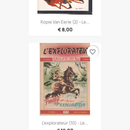
Kopie Van Eerie (2) - Le...
€ 8,00
favorite_border
L'explorateur (10) - Le...