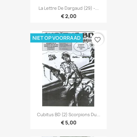
La Lettre De Dargaud (29) -...
€ 2,00
NIET OP VOORRAAD
favorite_border
Cubitus BD (2) Scorpions Du...
€ 5,00