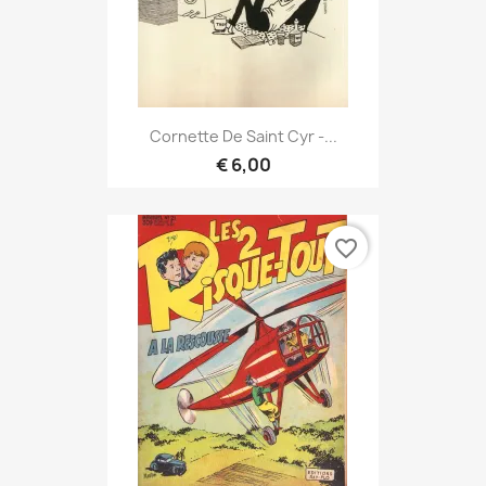
Cornette De Saint Cyr -...
€ 6,00
favorite_border