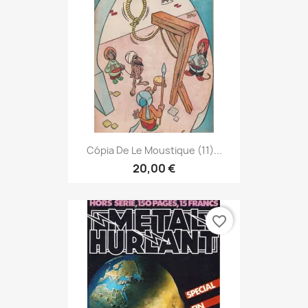
Cópia De Le Moustique (11)...
20,00 €
favorite_border