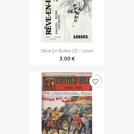
Rêve En Bulles (2) - Loisel
3,00 €
favorite_border