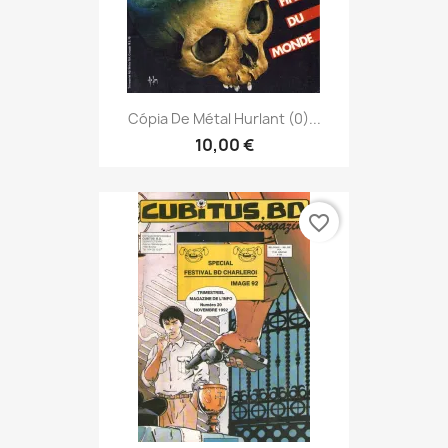
Cópia De Métal Hurlant (0)...
10,00 €
favorite_border