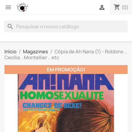
shopping_cart


(0)
search
Início
Magazines
Cópia de Ah Nana (1) - Robbins ..
Cecilia .. Montellier .. etc
EM PROMOÇÃO!