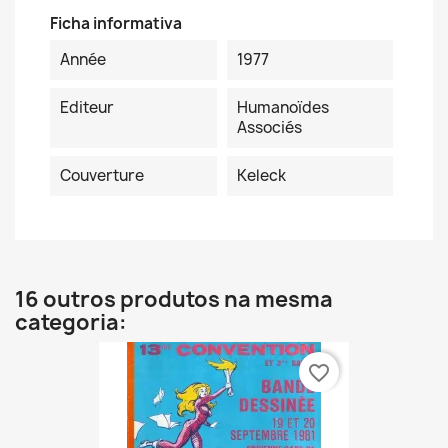
Ficha informativa
Année
1977
Editeur
Humanoïdes
Associés
Couverture
Keleck
16 outros produtos na mesma
categoria:
favorite_border