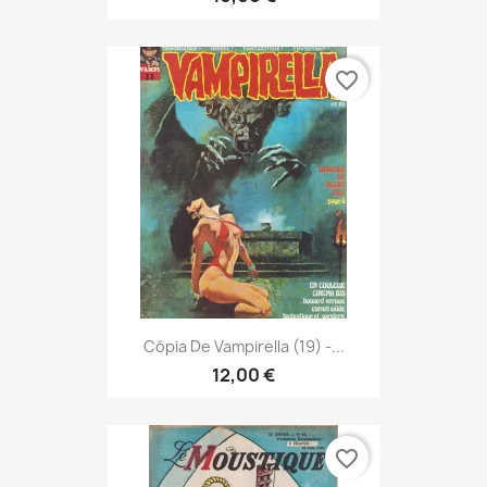
favorite_border
Cópia De Vampirella (19) -...
12,00 €
favorite_border