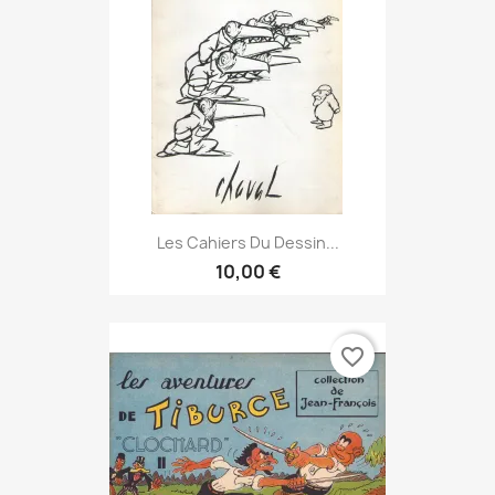
Les Cahiers Du Dessin...
10,00 €
favorite_border