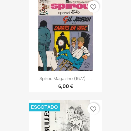
favorite_border
Spirou Magazine (1677) -...
6,00 €
ESGOTADO
favorite_border