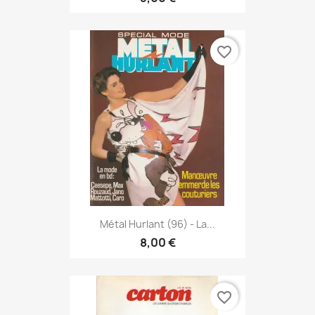
favorite_border
Métal Hurlant (96) - La...
8,00 €
favorite_border