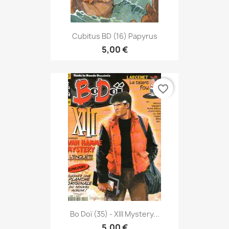
Cubitus BD (16) Papyrus
5,00 €
favorite_border
Bo Doï (35) - XIII Mystery...
5,00 €