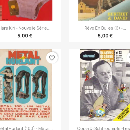
Anteprima
Anteprima


Hara Kiri - Nouvelle Série...
Rêve En Bulles (6) -...
5,00 €
5,00 €
favorite_border
fa
Anteprima
Anteprima


étal Hurlant (100) - Métal...
Copia Di Schtroumpfs -Les.