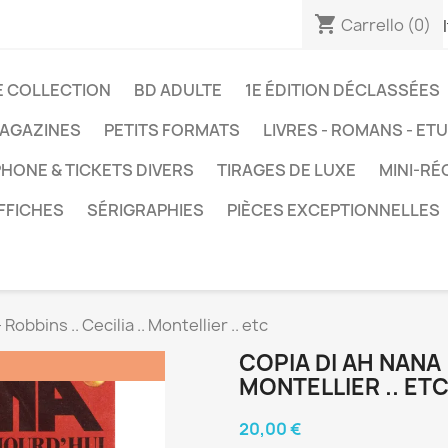
shopping_cart
Carrello
(0)
E COLLECTION
BD ADULTE
1E ÉDITION DÉCLASSÉES
AGAZINES
PETITS FORMATS
LIVRES - ROMANS - ET
HONE & TICKETS DIVERS
TIRAGES DE LUXE
MINI-RÉ
FFICHES
SÉRIGRAPHIES
PIÈCES EXCEPTIONNELLES
 Robbins .. Cecilia .. Montellier .. etc
COPIA DI AH NANA (
MONTELLIER .. ET
20,00 €