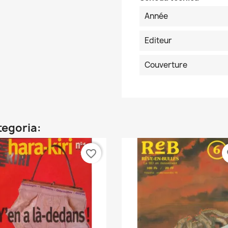
Année
Editeur
Couverture
ategoria:
favorite_border
fa