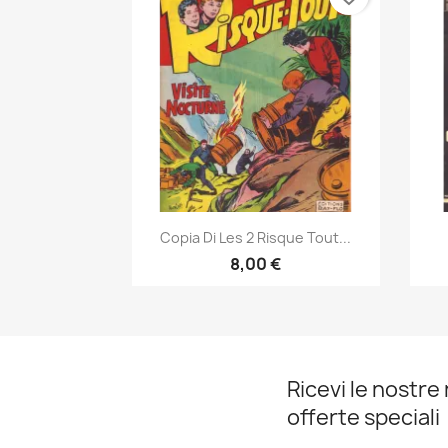
Anteprima

Copia Di Les 2 Risque Tout...
8,00 €
Ricevi le nostre 
offerte speciali