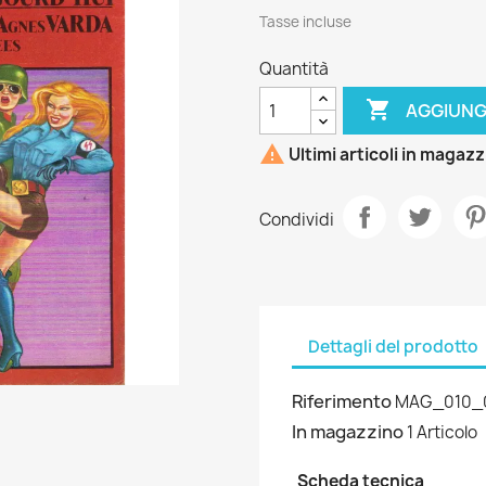
Tasse incluse
Quantità

AGGIUNG

Ultimi articoli in magaz
Condividi
Dettagli del prodotto
Riferimento
MAG_010_
In magazzino
1 Articolo
Scheda tecnica