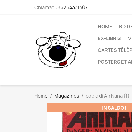
Chiamaci:
+3264331307
HOME
BD D
EX-LIBRIS
M
CARTES TÉLÉP
POSTERS ET A
Home
Magazines
copia di Ah Nana (1) -
IN SALDO!