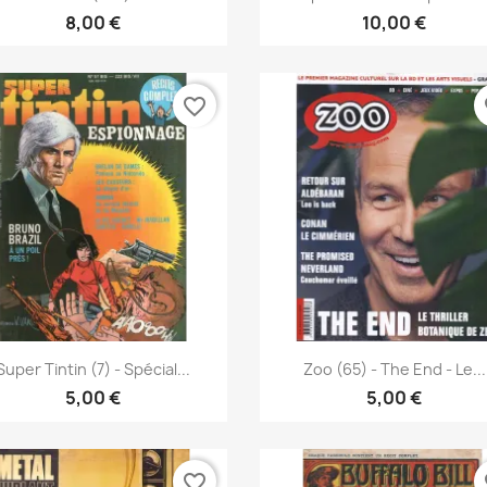
8,00 €
10,00 €
favorite_border
fa
Anteprima
Anteprima


Super Tintin (7) - Spécial...
Zoo (65) - The End - Le...
5,00 €
5,00 €
favorite_border
fa