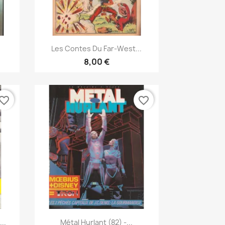
Anteprima

Les Contes Du Far-West...
8,00 €
vorite_border
favorite_border
Anteprima

..
Métal Hurlant (82) -...