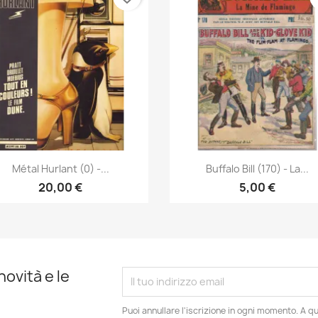
Anteprima
Anteprima


Métal Hurlant (0) -...
Buffalo Bill (170) - La...
20,00 €
5,00 €
novità e le
Puoi annullare l'iscrizione in ogni momento. A qu