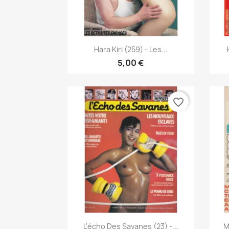
Anteprima

Hara Kiri (259) - Les...
5,00 €
favorite_border
Anteprima

L'écho Des Savanes (23) -...
M