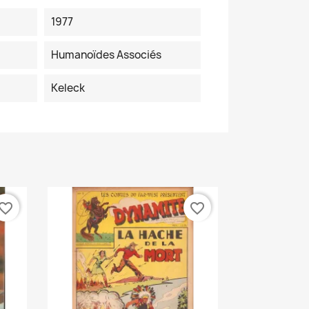
1977
Humanoïdes Associés
Keleck
vorite_border
favorite_border