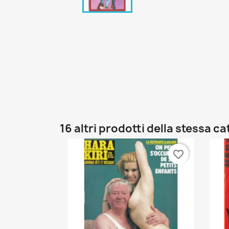
16 altri prodotti della stessa c
favorite_border