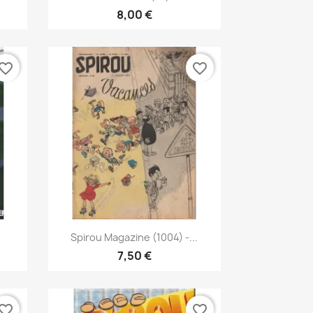
8,00 €
vorite_border
favorite_border
Anteprima

Spirou Magazine (1004) -...
7,50 €
vorite_border
favorite_border