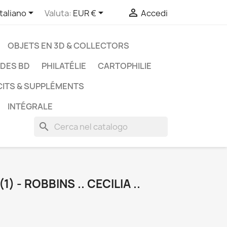



Italiano
Valuta:
EUR €
Accedi
OBJETS EN 3D & COLLECTORS
UDES BD
PHILATÉLIE
CARTOPHILIE
CITS & SUPPLÉMENTS
INTÉGRALE
search
1) - ROBBINS .. CECILIA ..
C