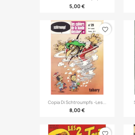
5,00 €
favorite_border
Anteprima

Copia Di Schtroumpfs -Les...
8,00 €
favorite_border