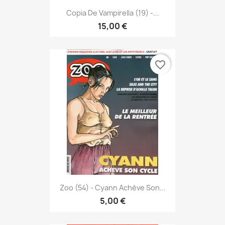
Copia De Vampirella (19) -...
15,00 €
favorite_border
Zoo (54) - Cyann Achève Son...
5,00 €