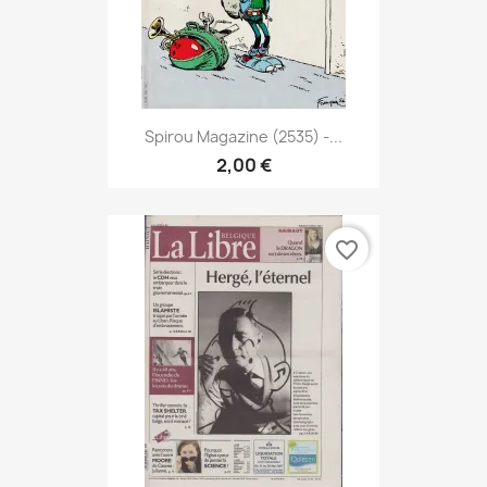
Spirou Magazine (2535) -...
2,00 €
favorite_border