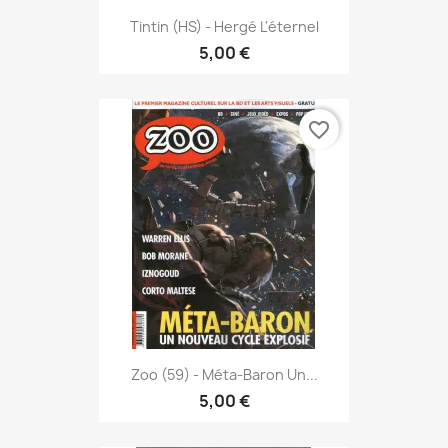
Tintin (HS) - Hergé L'éternel
5,00 €
favorite_border
Zoo (59) - Méta-Baron Un...
5,00 €