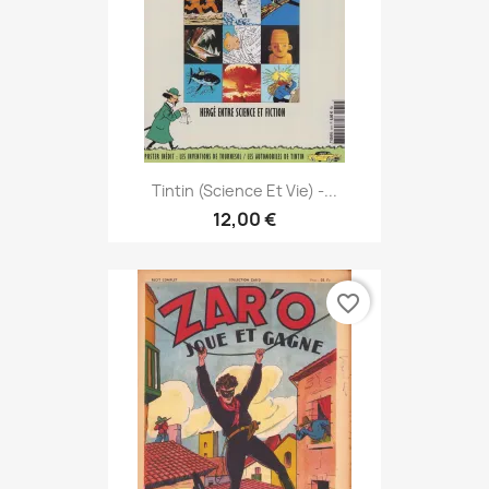
Tintin (Science Et Vie) -...
12,00 €
favorite_border