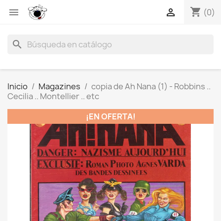
shopping_cart


(0)
search
Inicio
Magazines
copia de Ah Nana (1) - Robbins ..
Cecilia .. Montellier .. etc
¡EN OFERTA!