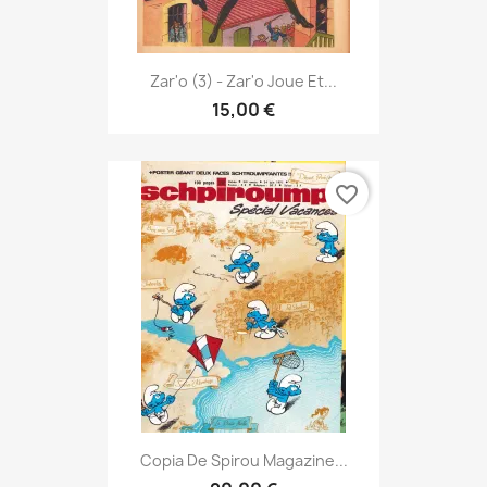
Zar'o (3) - Zar'o Joue Et...
15,00 €
favorite_border
Copia De Spirou Magazine...