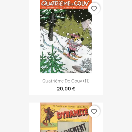
favorite_border
Quatrième De Couv (11)
20,00 €
favorite_border