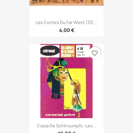
Les Contes Du Far West (33)...
4,00 €
favorite_border
Copia De Schtroumpfs -Les...