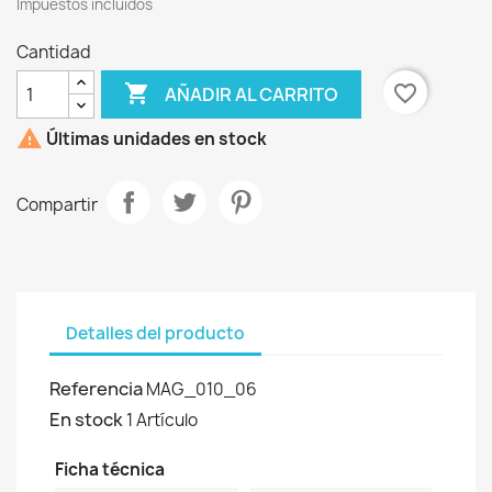
Impuestos incluidos
Cantidad

favorite_border
AÑADIR AL CARRITO

Últimas unidades en stock
Compartir
Detalles del producto
Referencia
MAG_010_06
En stock
1 Artículo
Ficha técnica