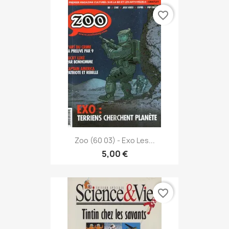
favorite_border
Zoo (60 03) - Exo Les...
5,00 €
favorite_border