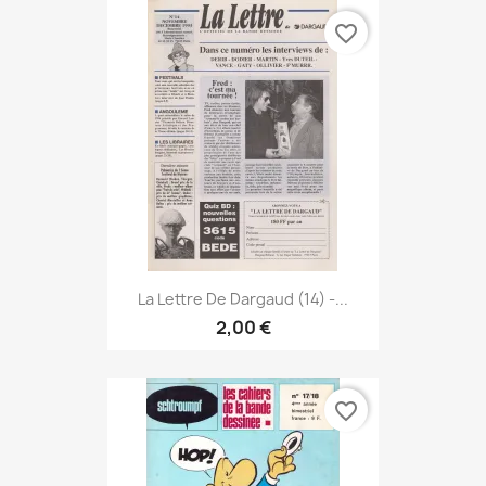
favorite_border
La Lettre De Dargaud (14) -...
2,00 €
favorite_border