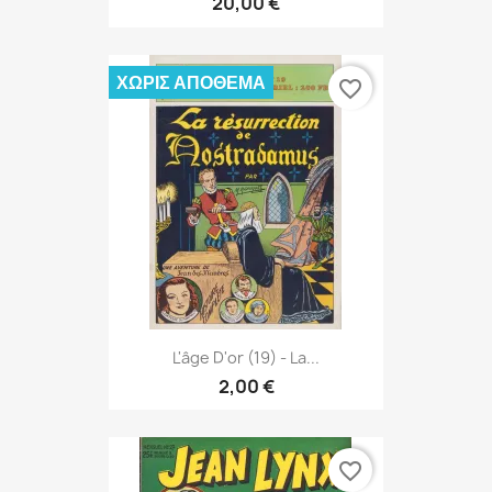
20,00 €
ΧΩΡΊΣ ΑΠΌΘΕΜΑ
favorite_border
L'âge D'or (19) - La...
2,00 €
favorite_border