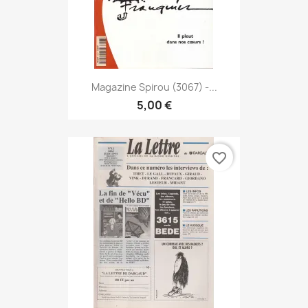
Magazine Spirou (3067) -...
5,00 €
favorite_border