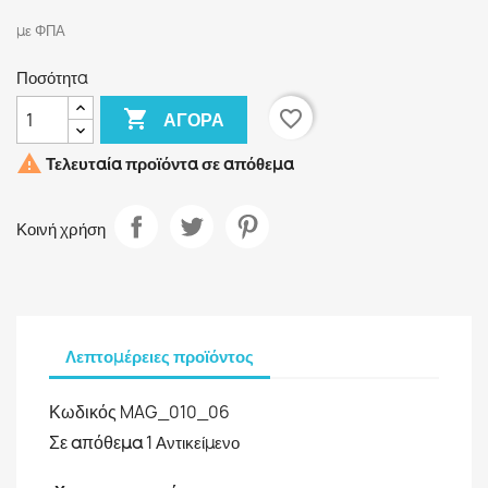
με ΦΠΑ
Ποσότητα

favorite_border
ΑΓΟΡΆ

Τελευταία προϊόντα σε απόθεμα
Κοινή χρήση
Λεπτομέρειες προϊόντος
Κωδικός
MAG_010_06
Σε απόθεμα
1 Αντικείμενο