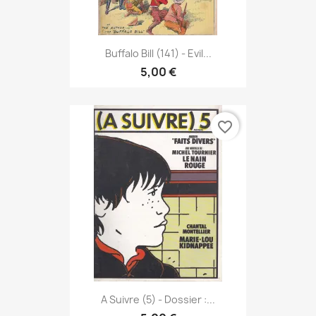
Buffalo Bill (141) - Evil...
5,00 €
favorite_border
A Suivre (5) - Dossier :...