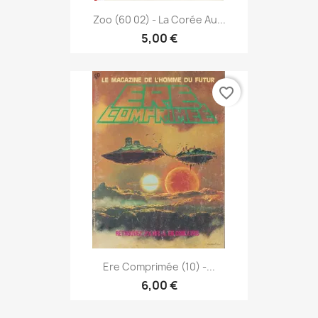
Zoo (60 02) - La Corée Au...
5,00 €
favorite_border
Ere Comprimée (10) -...
6,00 €