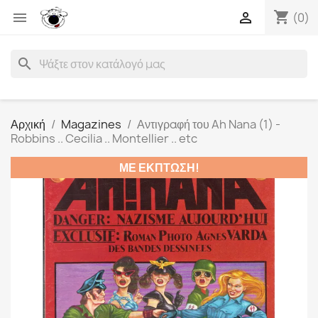
shopping_cart


(0)
search
Αρχική
Magazines
Αντιγραφή του Ah Nana (1) -
Robbins .. Cecilia .. Montellier .. etc
ΜΕ ΈΚΠΤΩΣΗ!