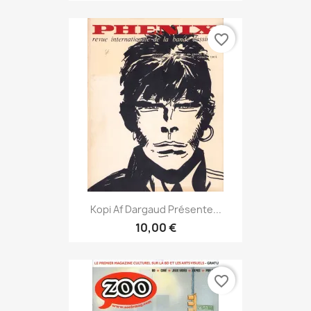
favorite_border
Kopi Af Dargaud Présente...
10,00 €
favorite_border