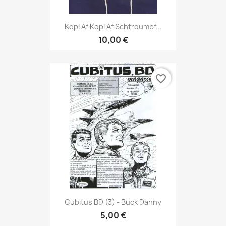
Kopi Af Kopi Af Schtroumpf...
10,00 €
favorite_border
Cubitus BD (3) - Buck Danny
5,00 €