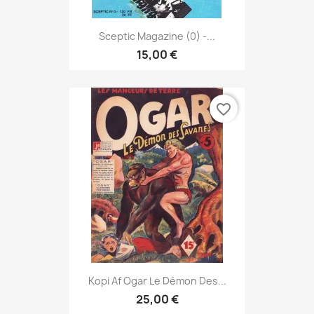
Sceptic Magazine (0) -...
15,00 €
favorite_border
Kopi Af Ogar Le Démon Des...
25,00 €