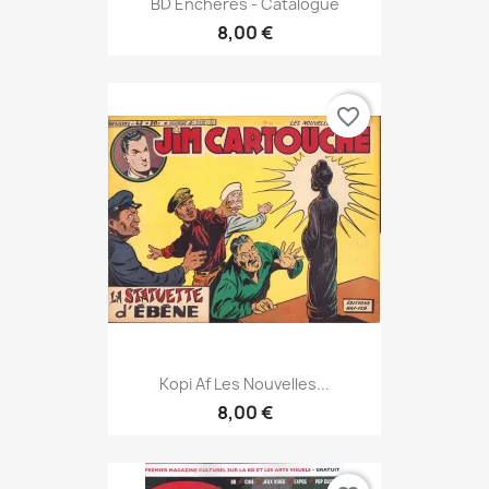
BD Enchères - Catalogue
8,00 €
favorite_border
Kopi Af Les Nouvelles...
8,00 €