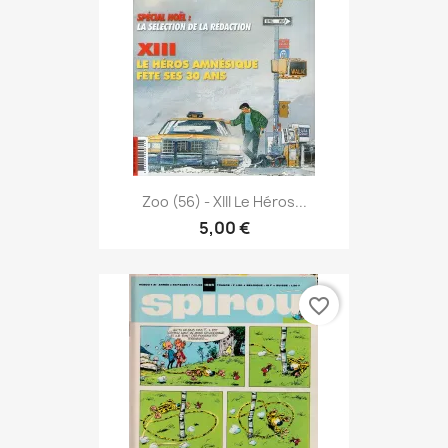
Zoo (56) - XIII Le Héros...
5,00 €
favorite_border