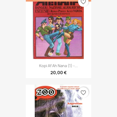
favorite_border
Kopi Af Ah Nana (1) -...
20,00 €
favorite_border