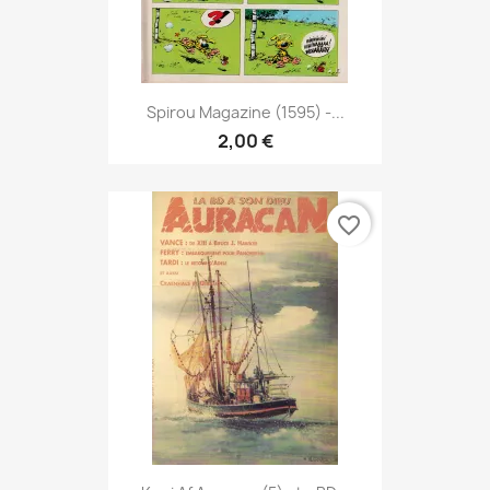
Spirou Magazine (1595) -...
2,00 €
favorite_border