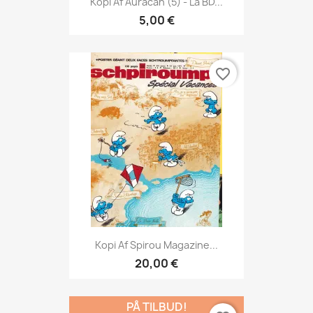
Kopi Af Auracan (5) - La BD...
5,00 €
favorite_border
Kopi Af Spirou Magazine...
20,00 €
PÅ TILBUD!