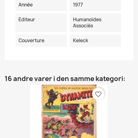
Année
1977
Editeur
Humanoïdes
Associés
Couverture
Keleck
16 andre varer i den samme kategori:
favorite_border