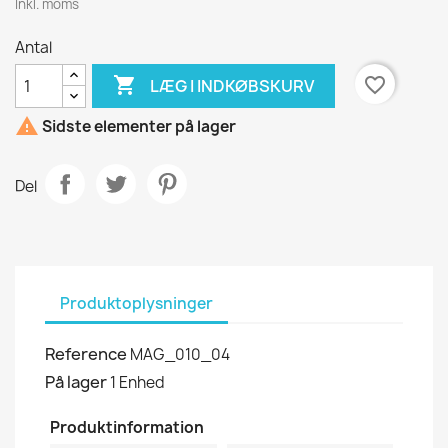
Inkl. moms
Antal

favorite_border
LÆG I INDKØBSKURV

Sidste elementer på lager
Del
Produktoplysninger
Reference
MAG_010_04
På lager
1 Enhed
Produktinformation