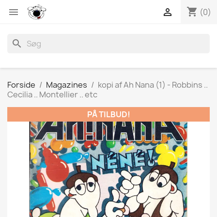
shopping_cart


(0)
search
Forside
Magazines
kopi af Ah Nana (1) - Robbins ..
Cecilia .. Montellier .. etc
PÅ TILBUD!