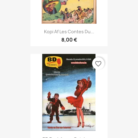
Kopi Af Les Contes Du...
8,00 €
favorite_border