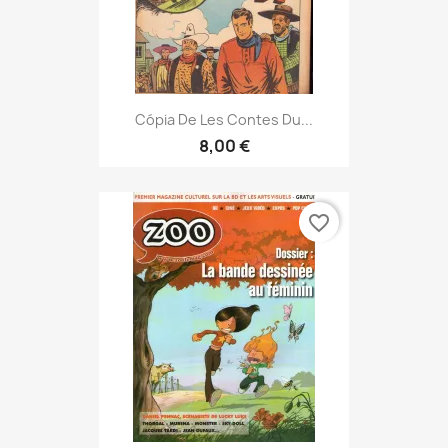
Cópia De Les Contes Du...
8,00 €
favorite_border