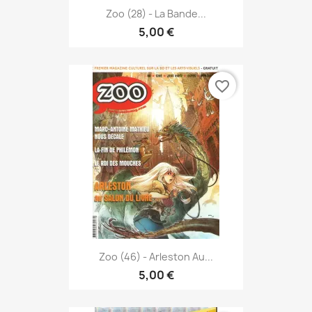
Zoo (28) - La Bande...
5,00 €
favorite_border
Zoo (46) - Arleston Au...
5,00 €