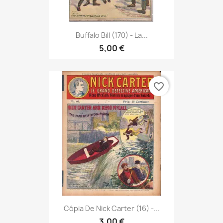
Buffalo Bill (170) - La...
5,00 €
favorite_border
Cópia De Nick Carter (16) -...
3,00 €