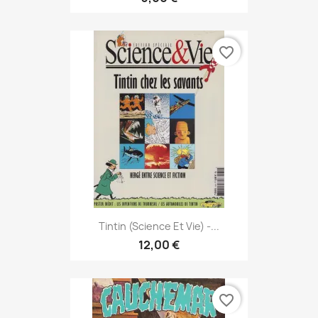
favorite_border
Tintin (Science Et Vie) -...
12,00 €
favorite_border