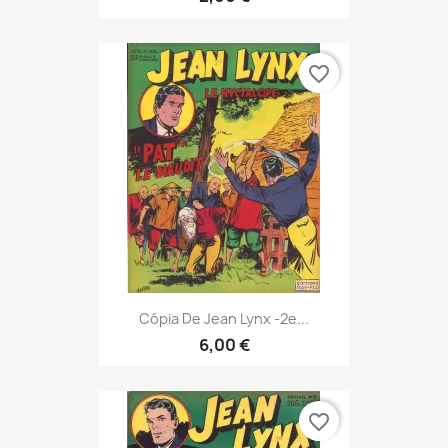
favorite_border
Cópia De Jean Lynx -2e...
6,00 €
favorite_border