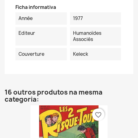
Ficha informativa
Année
1977
Editeur
Humanoïdes
Associés
Couverture
Keleck
16 outros produtos na mesma
categoria:
favorite_border