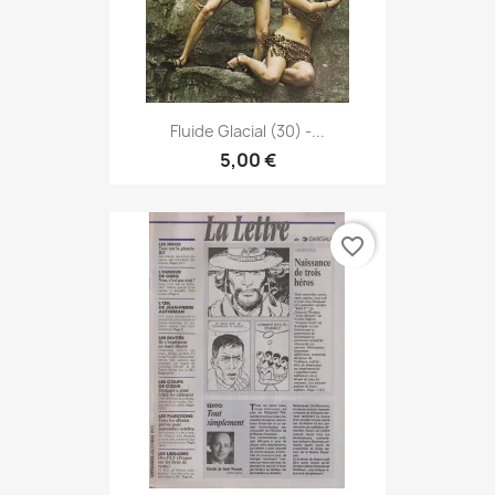
Fluide Glacial (30) -...
5,00 €
favorite_border