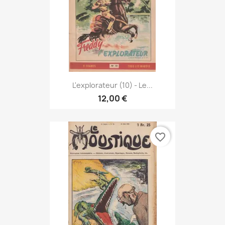
L'explorateur (10) - Le...
12,00 €
favorite_border