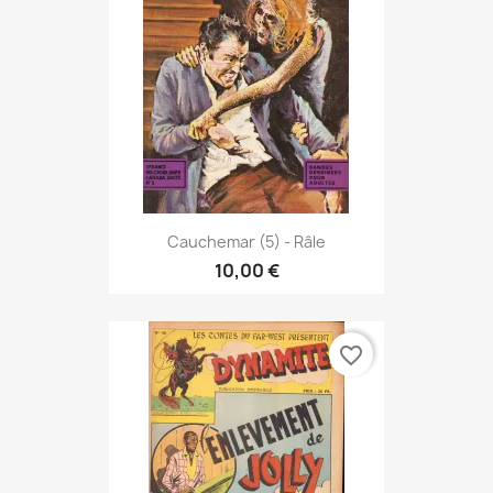
Cauchemar (5) - Râle
10,00 €
favorite_border