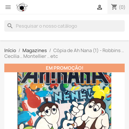
shopping_cart


(0)
search
Início
Magazines
Cópia de Ah Nana (1) - Robbins ..
Cecilia .. Montellier .. etc
EM PROMOÇÃO!