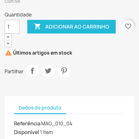
Com IVA
Quantidade

favorite_border
ADICIONAR AO CARRINHO

Últimos artigos em stock
Partilhar
Dados do produto
Referência
MAG_010_04
Disponível
1 Item