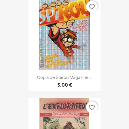
favorite_border
Cópia De Spirou Magazine...
3,00 €
favorite_border