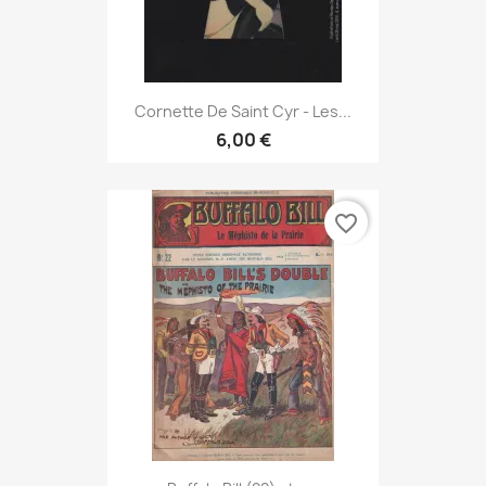
Cornette De Saint Cyr - Les...
6,00 €
favorite_border