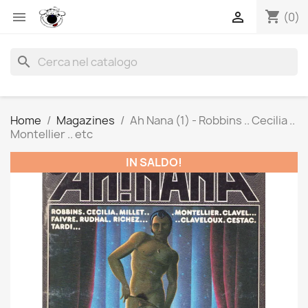
shopping_cart


(0)
search
Home
Magazines
Ah Nana (1) - Robbins .. Cecilia ..
Montellier .. etc
IN SALDO!