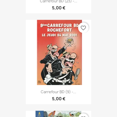
Carrefour BD (23) -...
5,00 €
favorite_border
Carrefour BD (9) -...
5,00 €