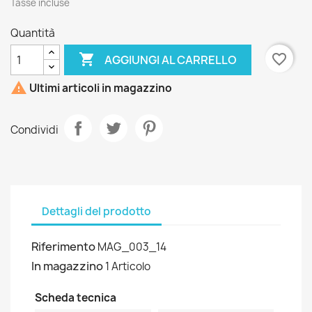
Tasse incluse
Quantità

favorite_border
AGGIUNGI AL CARRELLO

Ultimi articoli in magazzino
Condividi
Dettagli del prodotto
Riferimento
MAG_003_14
In magazzino
1 Articolo
Scheda tecnica