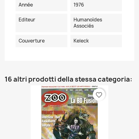
Année
1976
Editeur
Humanoïdes
Associés
Couverture
Keleck
16 altri prodotti della stessa categoria:
favorite_border