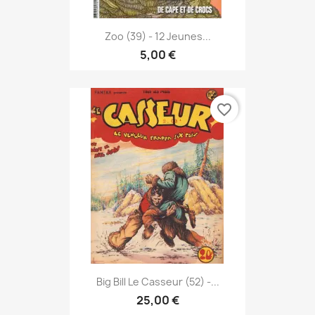
Zoo (39) - 12 Jeunes...
5,00 €
favorite_border
Big Bill Le Casseur (52) -...
25,00 €