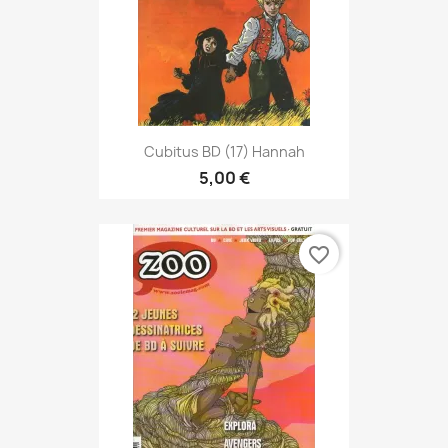
Cubitus BD (17) Hannah
5,00 €
favorite_border