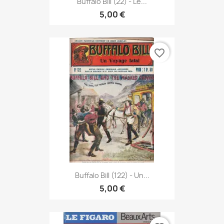
Buffalo Bill (22) - Le...
5,00 €
favorite_border
Buffalo Bill (122) - Un...
5,00 €