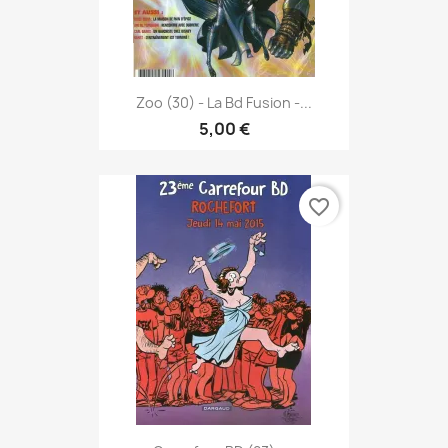
Zoo (30) - La Bd Fusion -...
5,00 €
favorite_border