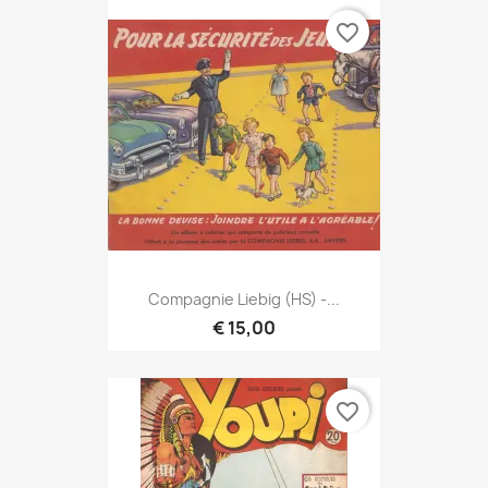
favorite_border
Compagnie Liebig (HS) -...
€ 15,00
favorite_border