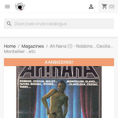
shopping_cart


(0)
search
Home
Magazines
Ah Nana (1) - Robbins .. Cecilia ..
Montellier .. etc
AANBIEDING!