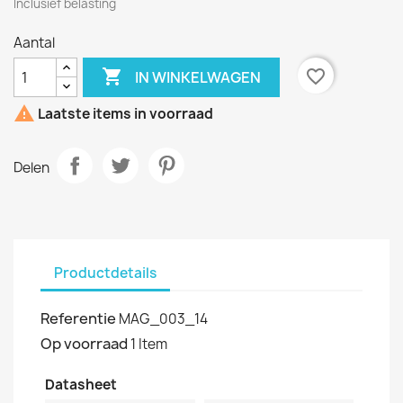
Inclusief belasting
Aantal

favorite_border
IN WINKELWAGEN

Laatste items in voorraad
Delen
Productdetails
Referentie
MAG_003_14
Op voorraad
1 Item
Datasheet