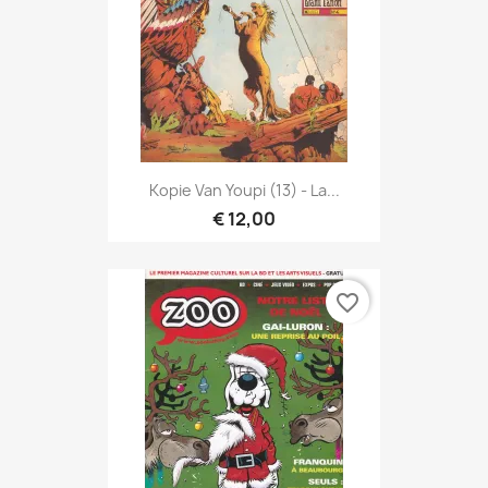
Kopie Van Youpi (13) - La...
€ 12,00
favorite_border