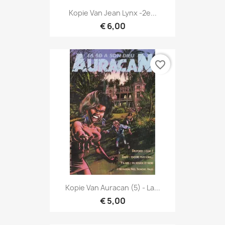
Kopie Van Jean Lynx -2e...
€ 6,00
favorite_border
Kopie Van Auracan (5) - La...
€ 5,00