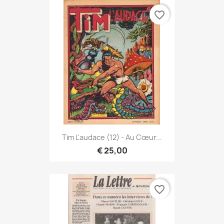
favorite_border
Tim L'audace (12) - Au Cœur...
€ 25,00
favorite_border