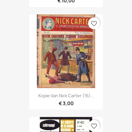
€ 10,00
favorite_border
Kopie Van Nick Carter (16)...
€ 3,00
favorite_border