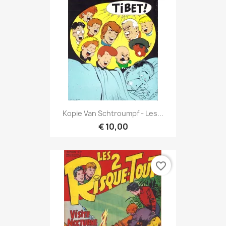
Kopie Van Schtroumpf - Les...
€ 10,00
favorite_border