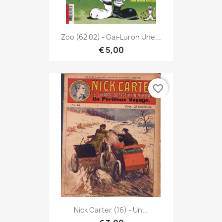
Zoo (62 02) - Gai-Luron Une...
€ 5,00
favorite_border
Nick Carter (16) - Un...