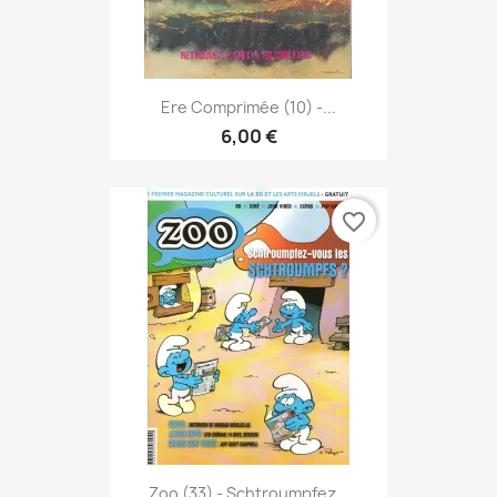
Ere Comprimée (10) -...
6,00 €
favorite_border
Zoo (33) - Schtroumpfez...