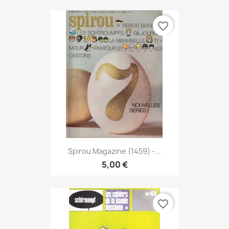
favorite_border
Spirou Magazine (1459) -...
5,00 €
favorite_border