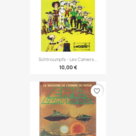
Schtroumpfs - Les Cahiers...
10,00 €
favorite_border