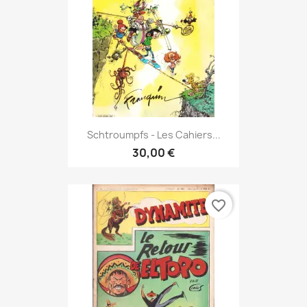
Schtroumpfs - Les Cahiers...
30,00 €
favorite_border