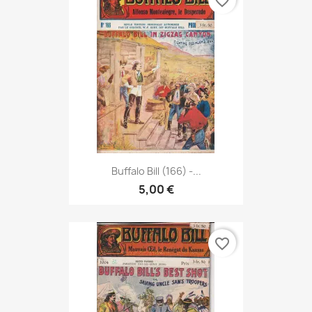
favorite_border
Buffalo Bill (166) -...
5,00 €
favorite_border