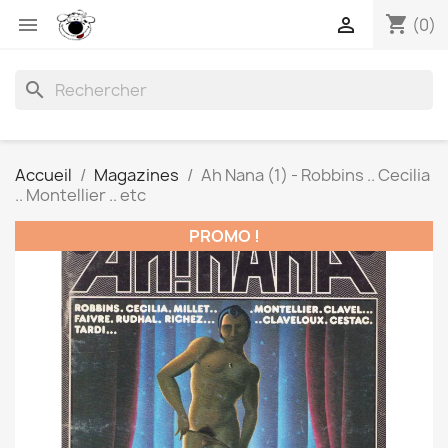
shopping_cart


(0)
search
Accueil
Magazines
Ah Nana (1) - Robbins .. Cecilia
.. Montellier .. etc
PROMO !