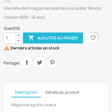
TTC
Une série de 9 magazines destinés à un public féminin.
Cotation BDM : 25 euro.
Quantité

favorite_border
AJOUTER AU PANIER

Derniers articles en stock
Partager
Description
Détails du produit
Magazine agrafé couleur.