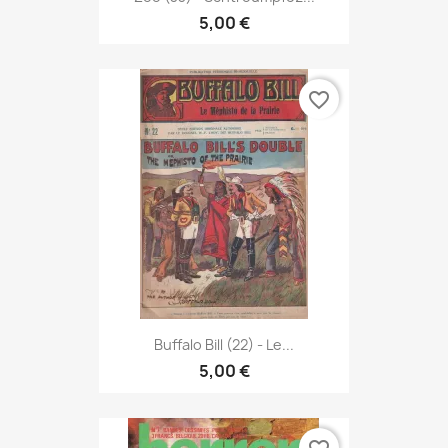
5,00 €
favorite_border
Buffalo Bill (22) - Le...
5,00 €