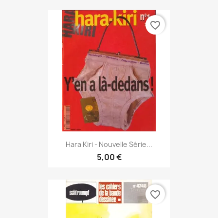
favorite_border
Hara Kiri - Nouvelle Série...
5,00 €
favorite_border