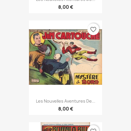
8,00 €
favorite_border
Les Nouvelles Aventures De...
8,00 €