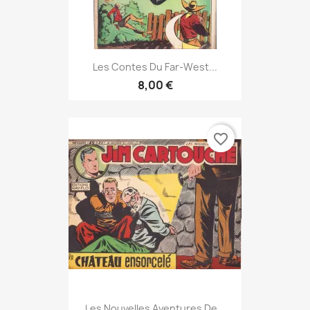
Les Contes Du Far-West...
8,00 €
favorite_border
Les Nouvelles Aventures De...