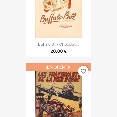
Buffalo Bill - Chocolat...
20,00 €
¡EN OFERTA!
favorite_border