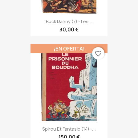
Buck Danny (7) - Les...
30,00 €
¡EN OFERTA!
favorite_border
Spirou Et Fantasio (14) -...
150,00 €