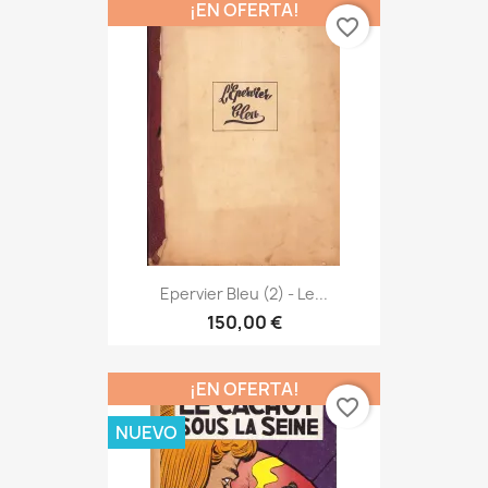
¡EN OFERTA!
favorite_border
Epervier Bleu (2) - Le...
150,00 €
¡EN OFERTA!
favorite_border
NUEVO