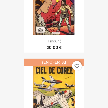
Timour (
20,00 €
¡EN OFERTA!
favorite_border