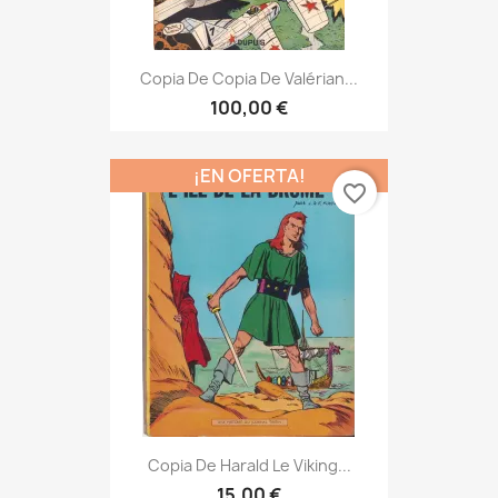
Copia De Copia De Valérian...
100,00 €
¡EN OFERTA!
favorite_border
Copia De Harald Le Viking...
15,00 €