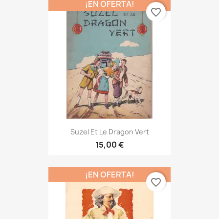
¡EN OFERTA!
favorite_border
Suzel Et Le Dragon Vert
15,00 €
¡EN OFERTA!
favorite_border