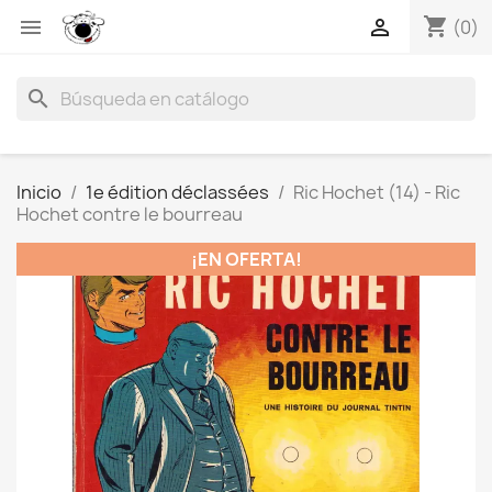
shopping_cart


(0)
search
Inicio
1e édition déclassées
Ric Hochet (14) - Ric
Hochet contre le bourreau
¡EN OFERTA!