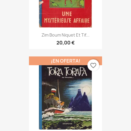
Zim Boum Niquet Et Tif...
20,00 €
¡EN OFERTA!
favorite_border