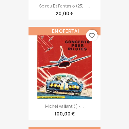
Spirou Et Fantasio (23) -...
20,00 €
¡EN OFERTA!
favorite_border
Michel Vaillant ( ) -...
100,00 €