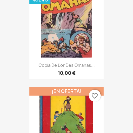
Copia De L'or Des Omahas...
10,00 €
¡EN OFERTA!
favorite_border