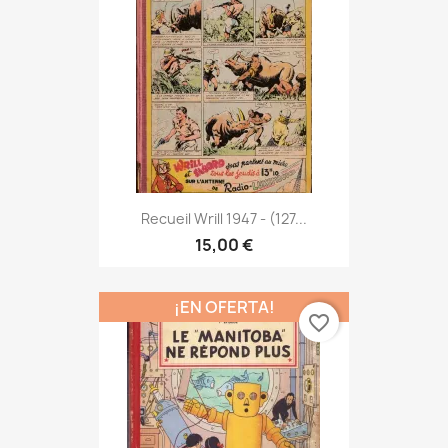
Recueil Wrill 1947 - (127...
15,00 €
¡EN OFERTA!
favorite_border