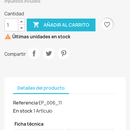
Impuestos incluidos
Cantidad

favorite_border
AÑADIR AL CARRITO

Últimas unidades en stock
Compartir
Detalles del producto
Referencia
EP_006_11
En stock
1 Artículo
Ficha técnica