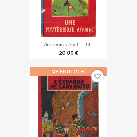
Zim Boum Niquet Et Tif...
20,00 €
ΜΕ ΈΚΠΤΩΣΗ!
favorite_border