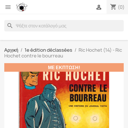
shopping_cart


(0)
search
Αρχική
1e édition déclassées
Ric Hochet (14) - Ric
Hochet contre le bourreau
ΜΕ ΈΚΠΤΩΣΗ!