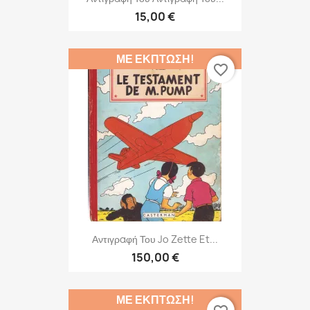
15,00 €
ΜΕ ΈΚΠΤΩΣΗ!
favorite_border
Αντιγραφή Του Jo Zette Et...
150,00 €
ΜΕ ΈΚΠΤΩΣΗ!