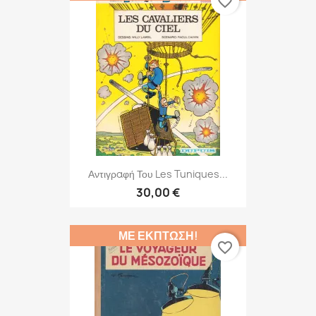
favorite_border
Αντιγραφή Του Les Tuniques...
30,00 €
ΜΕ ΈΚΠΤΩΣΗ!
favorite_border