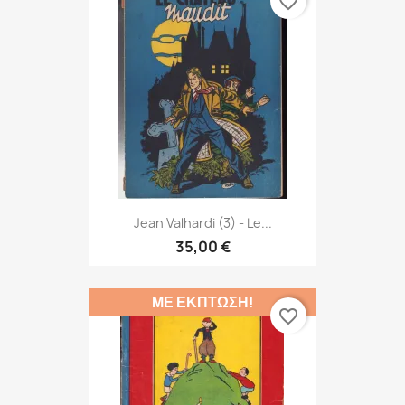
favorite_border
Jean Valhardi (3) - Le...
35,00 €
ΜΕ ΈΚΠΤΩΣΗ!
favorite_border