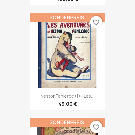
SONDERPREIS!
favorite_border
Nestor Fenleroc (1) - Les...
45,00 €
SONDERPREIS!
favorite_border