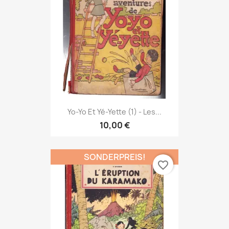
Yo-Yo Et Yé-Yette (1) - Les...
10,00 €
SONDERPREIS!
favorite_border