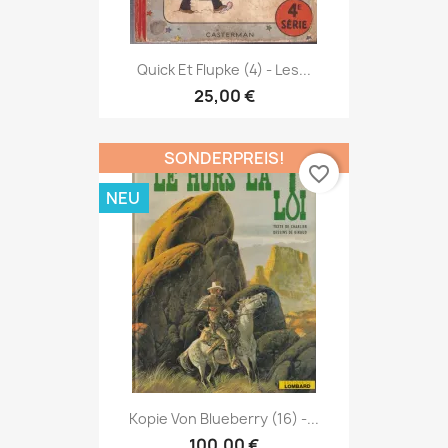
Quick Et Flupke (4) - Les...
25,00 €
SONDERPREIS!
favorite_border
NEU
Kopie Von Blueberry (16) -...
100,00 €