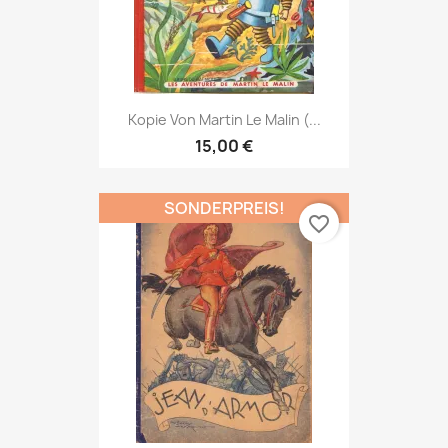
Kopie Von Martin Le Malin (...
15,00 €
SONDERPREIS!
favorite_border