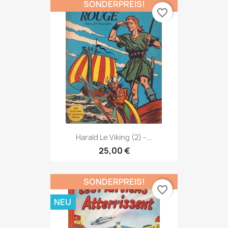
SONDERPREIS!
favorite_border
Harald Le Viking (2) -...
25,00 €
SONDERPREIS!
favorite_border
NEU