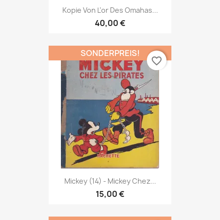
Kopie Von L'or Des Omahas...
40,00 €
SONDERPREIS!
favorite_border
Mickey (14) - Mickey Chez...
15,00 €