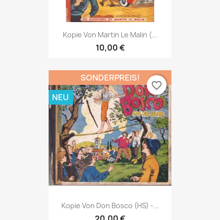
Kopie Von Martin Le Malin (...
10,00 €
SONDERPREIS!
favorite_border
NEU
Kopie Von Don Bosco (HS) -...
20,00 €