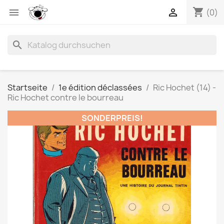
shopping_cart


(0)
search
Startseite
1e édition déclassées
Ric Hochet (14) -
Ric Hochet contre le bourreau
SONDERPREIS!