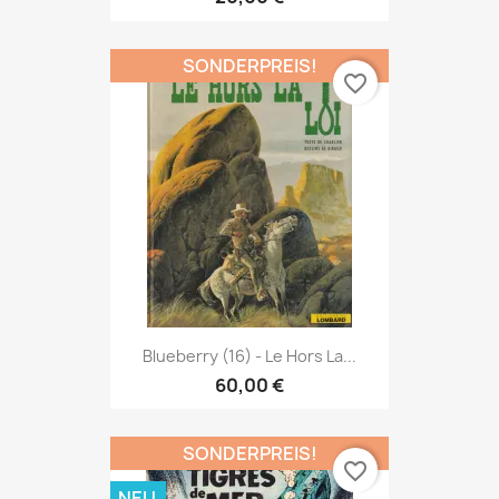
SONDERPREIS!
favorite_border
Blueberry (16) - Le Hors La...
60,00 €
SONDERPREIS!
favorite_border
NEU