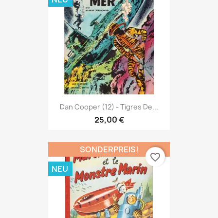
Dan Cooper (12) - Tigres De...
25,00 €
SONDERPREIS!
favorite_border
NEU