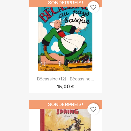
SONDERPREIS!
favorite_border
Bécassine (12) - Bécassine...
15,00 €
SONDERPREIS!
favorite_border