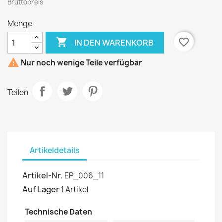
Bruttopreis
Menge

favorite_border
IN DEN WARENKORB

Nur noch wenige Teile verfügbar
Teilen
Artikeldetails
Artikel-Nr.
EP_006_11
Auf Lager
1 Artikel
Technische Daten