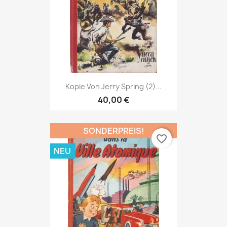
Kopie Von Jerry Spring (2)...
40,00 €
SONDERPREIS!
favorite_border
NEU