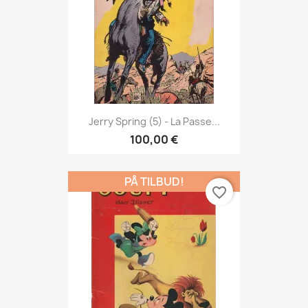
Jerry Spring (5) - La Passe...
100,00 €
PÅ TILBUD!
favorite_border