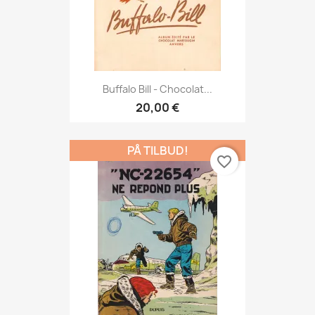
Buffalo Bill - Chocolat...
20,00 €
PÅ TILBUD!
favorite_border