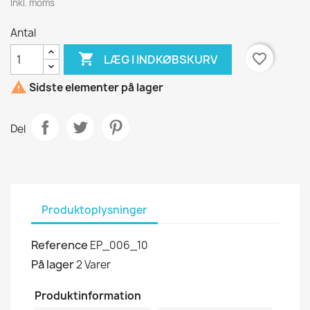
Inkl. moms
Antal

favorite_border
LÆG I INDKØBSKURV

Sidste elementer på lager
Del
Produktoplysninger
Reference
EP_006_10
På lager
2 Varer
Produktinformation