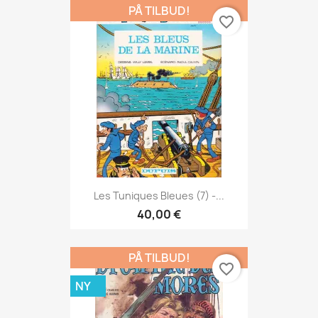
PÅ TILBUD!
favorite_border
Les Tuniques Bleues (7) -...
40,00 €
PÅ TILBUD!
favorite_border
NY