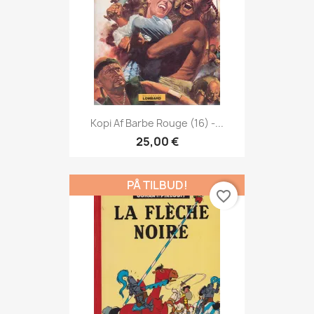
Kopi Af Barbe Rouge (16) -...
25,00 €
PÅ TILBUD!
favorite_border