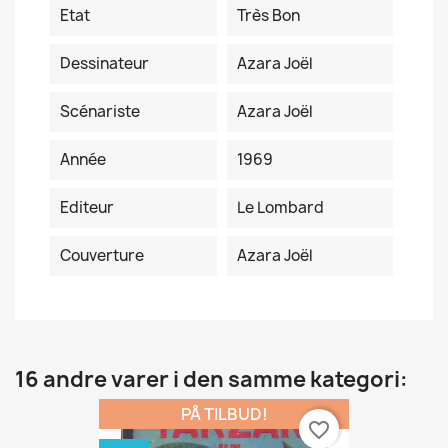
Etat
Très Bon
Dessinateur
Azara Joël
Scénariste
Azara Joël
Année
1969
Editeur
Le Lombard
Couverture
Azara Joël
16 andre varer i den samme kategori:
PÅ TILBUD!
favorite_border