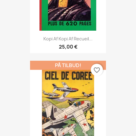
Kopi Af Kopi Af Recueil...
25,00 €
PÅ TILBUD!
favorite_border