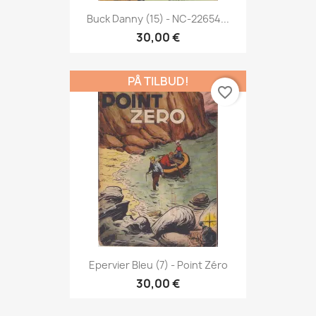
Buck Danny (15) - NC-22654...
30,00 €
PÅ TILBUD!
favorite_border
Epervier Bleu (7) - Point Zéro
30,00 €