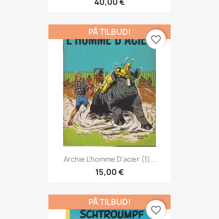
40,00 €
PÅ TILBUD!
favorite_border
Archie L'homme D'acier (1)...
15,00 €
PÅ TILBUD!
favorite_border