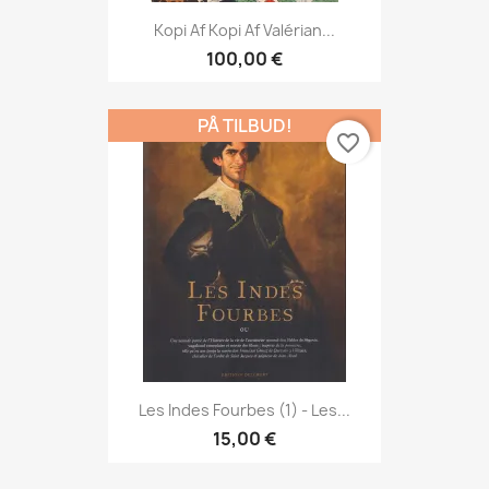
Kopi Af Kopi Af Valérian...
100,00 €
PÅ TILBUD!
favorite_border
Les Indes Fourbes (1) - Les...
15,00 €