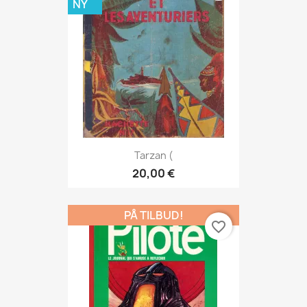
NY
Tarzan (
20,00 €
PÅ TILBUD!
favorite_border