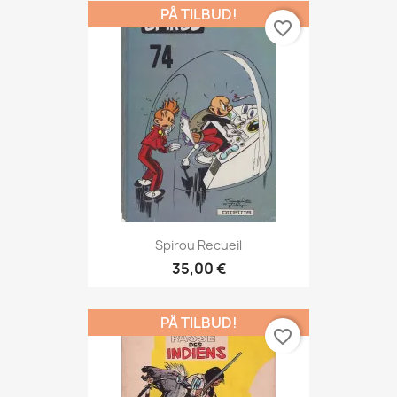
PÅ TILBUD!
favorite_border
Spirou Recueil
35,00 €
PÅ TILBUD!
favorite_border