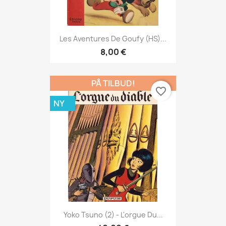
Les Aventures De Goufy (HS)...
8,00 €
PÅ TILBUD!
favorite_border
NY
Yoko Tsuno (2) - L'orgue Du...