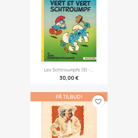
Les Schtroumpfs (9) -...
30,00 €
PÅ TILBUD!
favorite_border