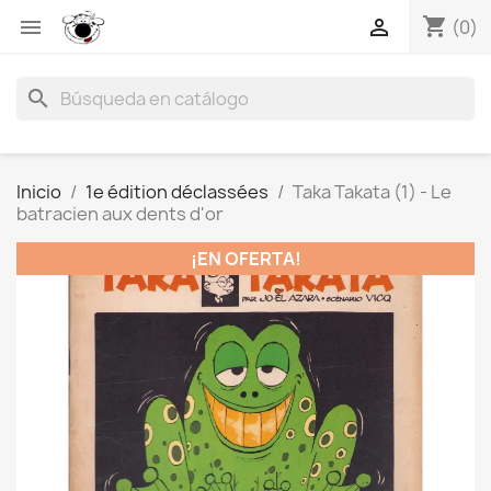
shopping_cart


(0)
search
Inicio
1e édition déclassées
Taka Takata (1) - Le
batracien aux dents d'or
¡EN OFERTA!