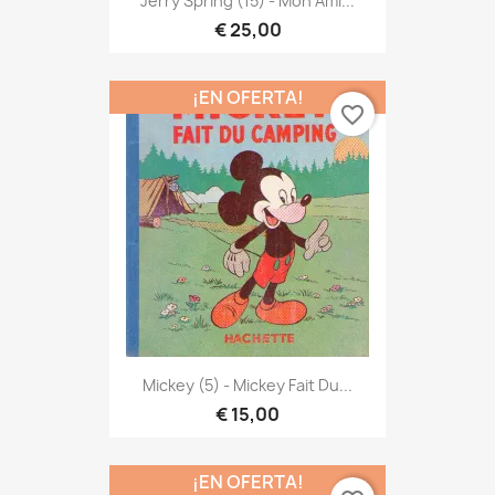
Jerry Spring (15) - Mon Ami...
€ 25,00
¡EN OFERTA!
favorite_border
Mickey (5) - Mickey Fait Du...
€ 15,00
¡EN OFERTA!