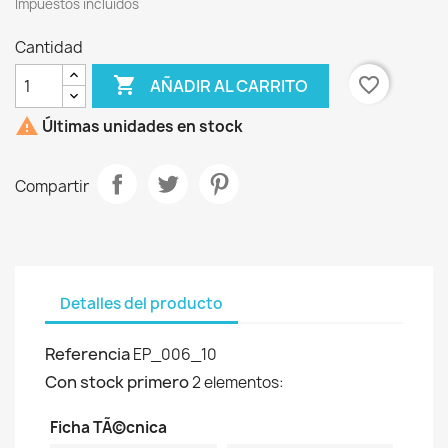
Impuestos incluídos
Cantidad

favorite_border
AÑADIR AL CARRITO

Últimas unidades en stock
Compartir
Detalles del producto
Referencia
EP_006_10
Con stock primero
2 elementos:
Ficha TÃ©cnica