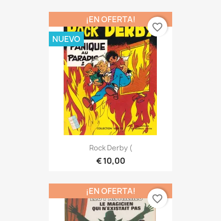
¡EN OFERTA!
favorite_border
NUEVO
Rock Derby (
€ 10,00
¡EN OFERTA!
favorite_border