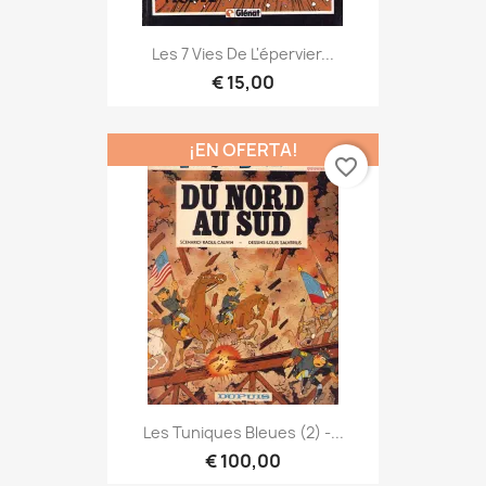
Les 7 Vies De L'épervier...
€ 15,00
¡EN OFERTA!
favorite_border
Les Tuniques Bleues (2) -...
€ 100,00