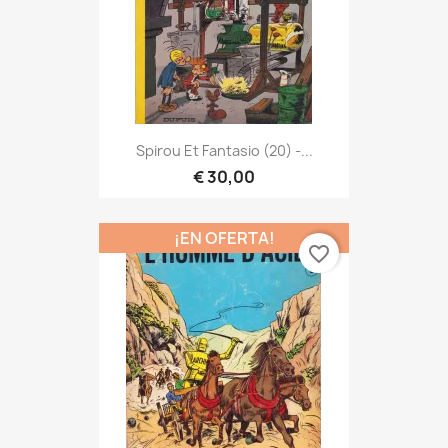
Spirou Et Fantasio (20) -...
€ 30,00
¡EN OFERTA!
favorite_border