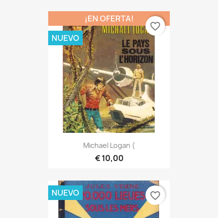
¡EN OFERTA!
favorite_border
NUEVO
Michael Logan (
€ 10,00
NUEVO
favorite_border