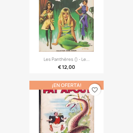
Les Panthères () - Le...
€ 12,00
¡EN OFERTA!
favorite_border