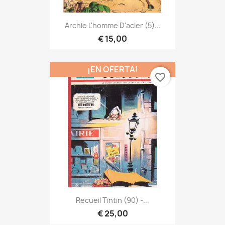
Archie L'homme D'acier (5)...
€ 15,00
¡EN OFERTA!
favorite_border
Recueil Tintin (90) -...
€ 25,00