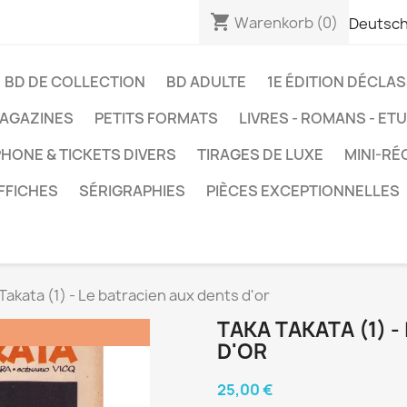
shopping_cart
Warenkorb
(0)
Deutsc
BD DE COLLECTION
BD ADULTE
1E ÉDITION DÉCLA
AGAZINES
PETITS FORMATS
LIVRES - ROMANS - ET
HONE & TICKETS DIVERS
TIRAGES DE LUXE
MINI-RÉ
FFICHES
SÉRIGRAPHIES
PIÈCES EXCEPTIONNELLES
Takata (1) - Le batracien aux dents d'or
TAKA TAKATA (1) 
!
D'OR
25,00 €