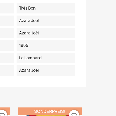
Très Bon
Azara Joël
Azara Joël
1969
Le Lombard
Azara Joël
SONDERPREIS!
vorite_border
favorite_border