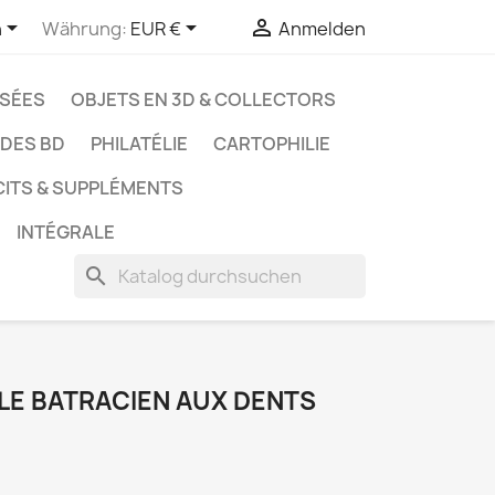



h
Währung:
EUR €
Anmelden
SSÉES
OBJETS EN 3D & COLLECTORS
UDES BD
PHILATÉLIE
CARTOPHILIE
CITS & SUPPLÉMENTS
INTÉGRALE
search
- LE BATRACIEN AUX DENTS