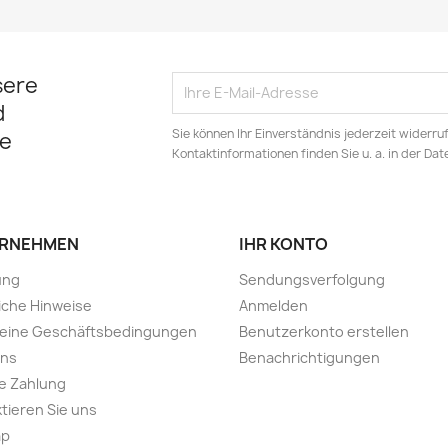
sere
d
Sie können Ihr Einverständnis jederzeit widerru
e
Kontaktinformationen finden Sie u. a. in der Da
RNEHMEN
IHR KONTO
ung
Sendungsverfolgung
iche Hinweise
Anmelden
meine Geschäftsbedingungen
Benutzerkonto erstellen
uns
Benachrichtigungen
e Zahlung
tieren Sie uns
ap