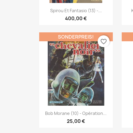
Vorschau

Spirou Et Fantasio (13) -...
400,00 €
SONDERPREIS!
favorite_border
Vorschau

Bob Morane (10) - Opération...
25,00 €