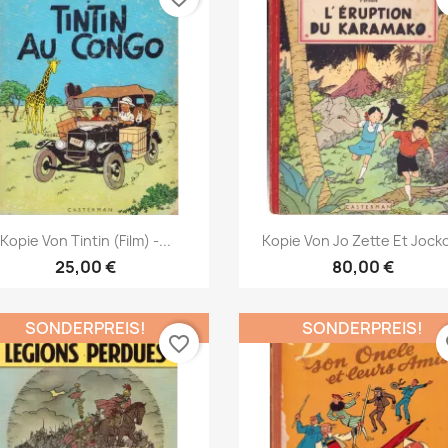
Vorschau
Vorschau


Kopie Von Tintin (Film) -...
Kopie Von Jo Zette Et Jocko
25,00 €
80,00 €
SONDERPREIS!
SONDERPREIS!
favorite_border
fa