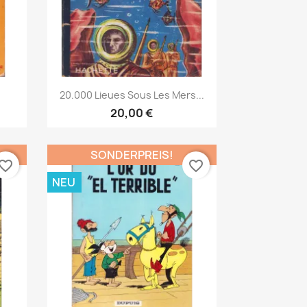
Vorschau

20.000 Lieues Sous Les Mers...
20,00 €
SONDERPREIS!
vorite_border
favorite_border
NEU