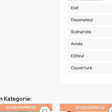
Etat
Dessinateur
Scénariste
Année
Editeur
Couverture
en Kategorie:
SONDERPREIS!
SONDERPREIS!
favorite_border
fa