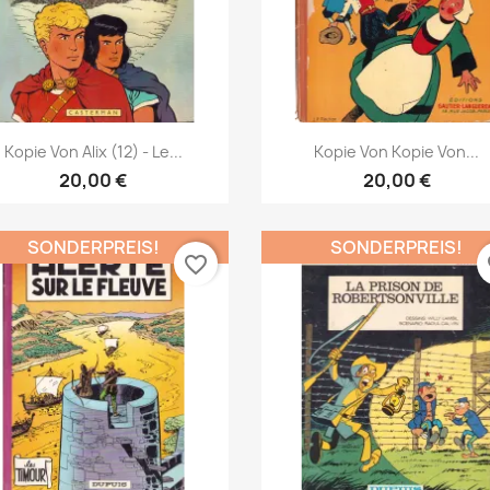
Vorschau
Vorschau


Kopie Von Alix (12) - Le...
Kopie Von Kopie Von...
20,00 €
20,00 €
SONDERPREIS!
SONDERPREIS!
favorite_border
fa