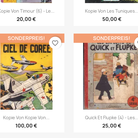
Vorschau
Vorschau


Kopie Von Timour (6) - Le...
Kopie Von Les Tuniques..
20,00 €
50,00 €
SONDERPREIS!
SONDERPREIS!
favorite_border
fa
Vorschau
Vorschau


Kopie Von Kopie Von...
Quick Et Flupke (4) - Les..
100,00 €
25,00 €