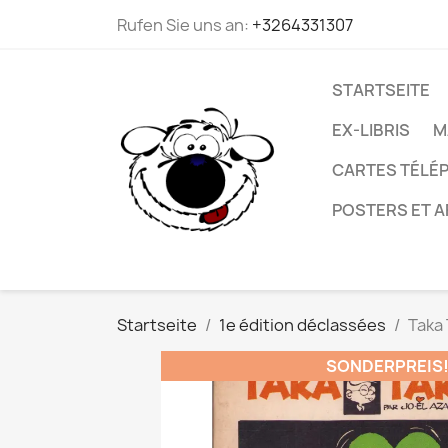
Rufen Sie uns an:
+3264331307
STARTSEITE
EX-LIBRIS
M
CARTES TÉLÉP
POSTERS ET A
Startseite
1e édition déclassées
Taka 
SONDERPREIS