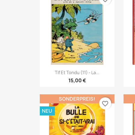
Vorschau

Tif Et Tondu (11) - La...
15,00 €
SONDERPREIS!
favorite_border
NEU