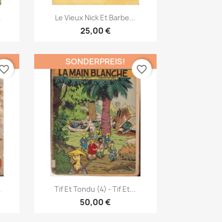
Vorschau

.
Le Vieux Nick Et Barbe...
25,00 €
SONDERPREIS!
vorite_border
favorite_border
Vorschau

.
Tif Et Tondu (4) - Tif Et...
50,00 €