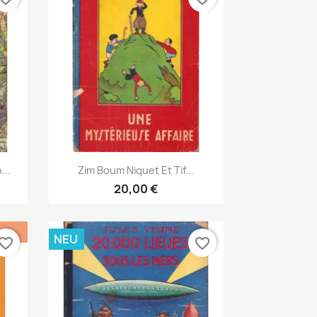
Vorschau

...
Zim Boum Niquet Et Tif...
20,00 €
NEU
vorite_border
favorite_border