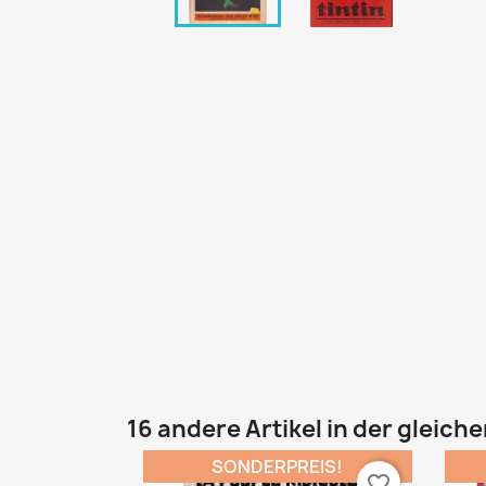
16 andere Artikel in der gleich
SONDERPREIS!
favorite_border