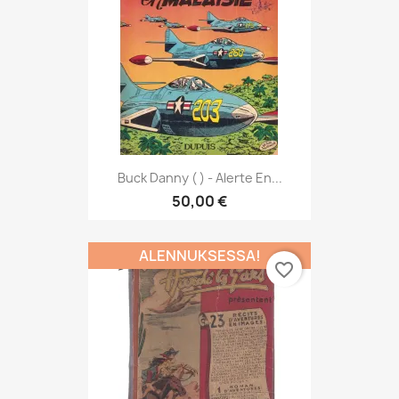
Buck Danny ( ) - Alerte En...
50,00 €
ALENNUKSESSA!
favorite_border