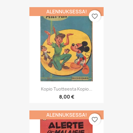
ALENNUKSESSA!
favorite_border
Kopio Tuotteesta Kopio...
8,00 €
ALENNUKSESSA!
favorite_border