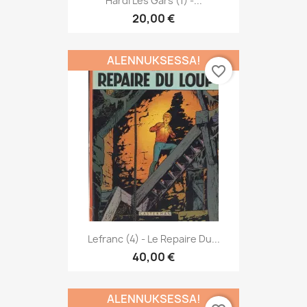
Hardi Les Gars (1) -...
20,00 €
ALENNUKSESSA!
favorite_border
Lefranc (4) - Le Repaire Du...
40,00 €
ALENNUKSESSA!