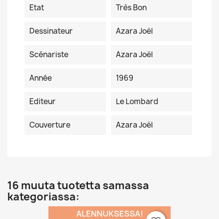
Etat
Très Bon
Dessinateur
Azara Joël
Scénariste
Azara Joël
Année
1969
Editeur
Le Lombard
Couverture
Azara Joël
16 muuta tuotetta samassa
kategoriassa:
ALENNUKSESSA!