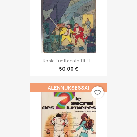
Kopio Tuotteesta Tif Et...
50,00 €
ALENNUKSESSA!
favorite_border