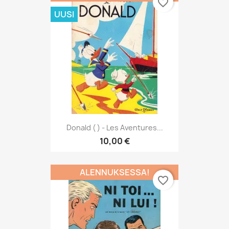
favorite_border
UUSI
Donald ( ) - Les Aventures...
10,00 €
ALENNUKSESSA!
favorite_border