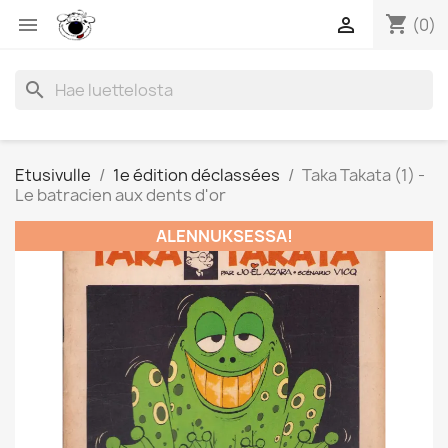
shopping_cart


(0)
search
Etusivulle
1e édition déclassées
Taka Takata (1) -
Le batracien aux dents d'or
ALENNUKSESSA!