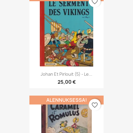
favorite_border
Johan Et Pirlouit (5) - Le...
25,00 €
ALENNUKSESSA!
favorite_border