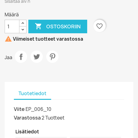
Sisältää alv:n
Määrä

favorite_border
OSTOSKORIIN

Viimeiset tuotteet varastossa
Jaa
Tuotetiedot
Viite
EP_006_10
Varastossa
2 Tuotteet
Lisätiedot