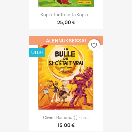
Kopio Tuotteesta Kopio...
25,00 €
ALENNUKSESSA!
favorite_border
UUSI
Olivier Rameau ( ) - La...
15,00 €