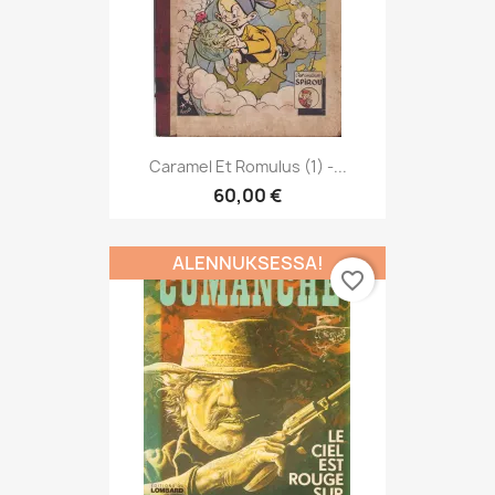
Caramel Et Romulus (1) -...
60,00 €
ALENNUKSESSA!
favorite_border