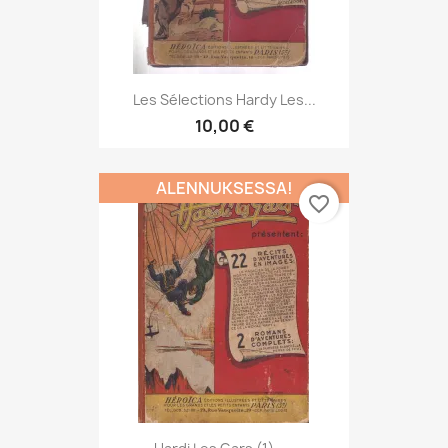
Les Sélections Hardy Les...
10,00 €
ALENNUKSESSA!
favorite_border