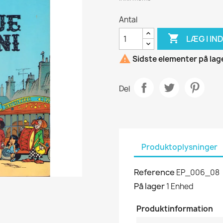
Antal

LÆG I I

Sidste elementer på lag
Del
Produktoplysninger
Reference
EP_006_08
På lager
1 Enhed
Produktinformation