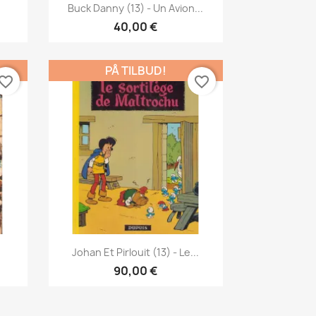
Vis her

Buck Danny (13) - Un Avion...
40,00 €
PÅ TILBUD!
vorite_border
favorite_border
Vis her

Johan Et Pirlouit (13) - Le...
90,00 €