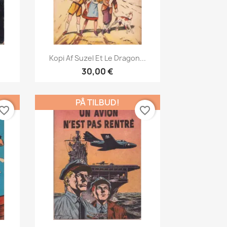
Vis her

Kopi Af Suzel Et Le Dragon...
30,00 €
PÅ TILBUD!
vorite_border
favorite_border