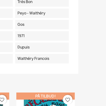
Très Bon
Peyo - Walthéry
Gos
1971
Dupuis
Walthéry Francois
PÅ TILBUD!
vorite_border
favorite_border