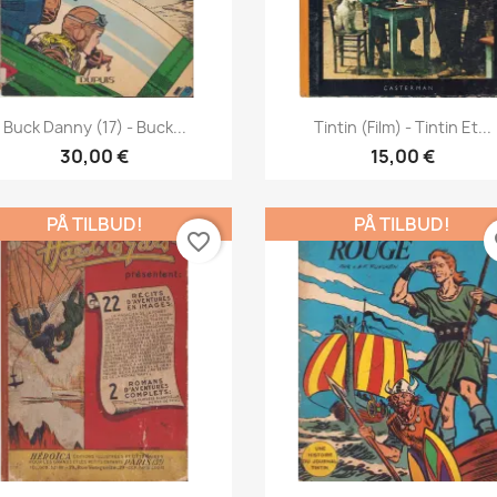
Vis her
Vis her


Buck Danny (17) - Buck...
Tintin (Film) - Tintin Et...
30,00 €
15,00 €
PÅ TILBUD!
PÅ TILBUD!
favorite_border
fa