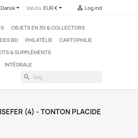



Dansk
Valuta:
EUR €
Log ind
ES
OBJETS EN 3D & COLLECTORS
UDES BD
PHILATÉLIE
CARTOPHILIE
CITS & SUPPLÉMENTS
INTÉGRALE
search
ISEFER (4) - TONTON PLACIDE