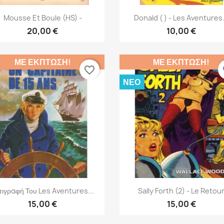
Γρήγορη προβολή
Γρήγορη προβολή


Mousse Et Boule (HS) -
Donald ( ) - Les Aventures.
20,00 €
10,00 €
ΜΕ ΈΚΠΤΩΣΗ!
ΜΕ ΈΚΠΤΩΣΗ!
favorite_border
fa
ΝΈΟ
Γρήγορη προβολή
Γρήγορη προβολή


τιγραφή Του Les Aventures...
Sally Forth (2) - Le Retou
15,00 €
15,00 €