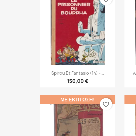
Γρήγορη προβολή

Spirou Et Fantasio (14) -...
Α
150,00 €
ΜΕ ΈΚΠΤΩΣΗ!
favorite_border