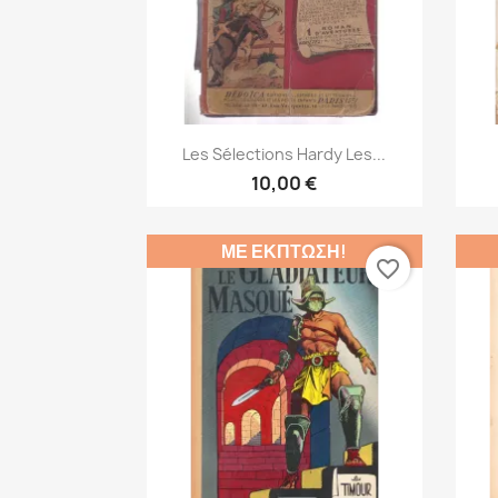
Γρήγορη προβολή

Les Sélections Hardy Les...
10,00 €
ΜΕ ΈΚΠΤΩΣΗ!
favorite_border