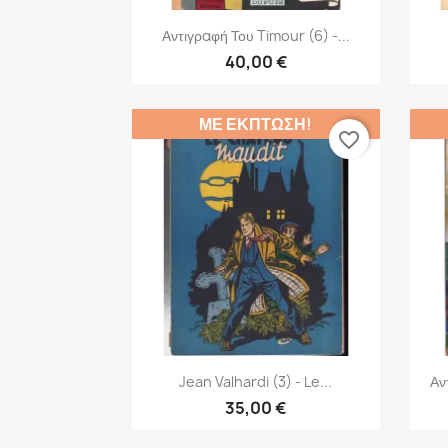
Γρήγορη προβολή

Αντιγραφή Του Timour (6) -...
40,00 €
ΜΕ ΈΚΠΤΩΣΗ!
favorite_border
Γρήγορη προβολή

Jean Valhardi (3) - Le...
Αν
35,00 €