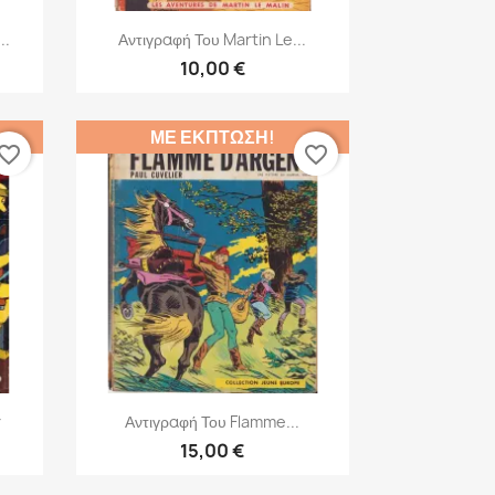
Γρήγορη προβολή

..
Αντιγραφή Του Martin Le...
10,00 €
ΜΕ ΈΚΠΤΩΣΗ!
vorite_border
favorite_border
Γρήγορη προβολή

r
Αντιγραφή Του Flamme...
15,00 €