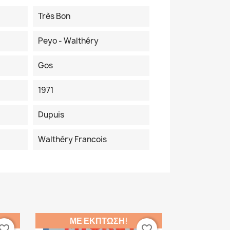
Très Bon
Peyo - Walthéry
Gos
1971
Dupuis
Walthéry Francois
ΜΕ ΈΚΠΤΩΣΗ!
vorite_border
favorite_border