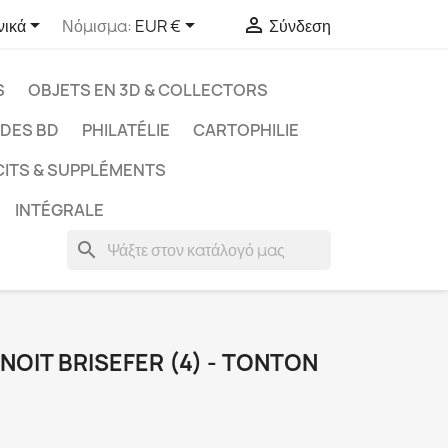



νικά
Νόμισμα:
EUR €
Σύνδεση
S
OBJETS EN 3D & COLLECTORS
UDES BD
PHILATÉLIE
CARTOPHILIE
CITS & SUPPLÉMENTS
INTÉGRALE
search
NOIT BRISEFER (4) - TONTON