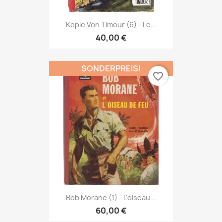
Kopie Von Timour (6) - Le...
40,00 €
SONDERPREIS!
favorite_border
Bob Morane (1) - L'oiseau...
60,00 €