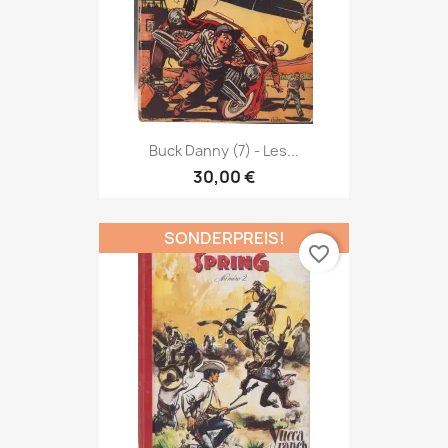
Buck Danny (7) - Les...
30,00 €
SONDERPREIS!
favorite_border