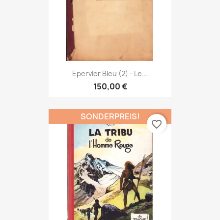
Epervier Bleu (2) - Le...
150,00 €
SONDERPREIS!
favorite_border