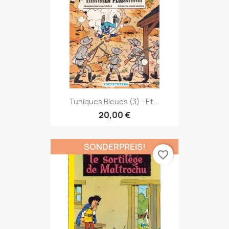
Tuniques Bleues (3) - Et...
20,00 €
SONDERPREIS!
favorite_border