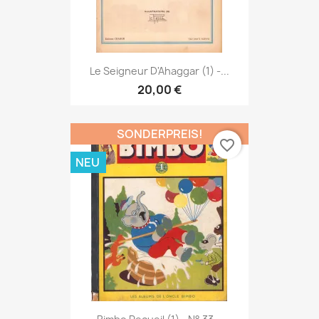
Le Seigneur D'Ahaggar (1) -...
20,00 €
SONDERPREIS!
favorite_border
NEU