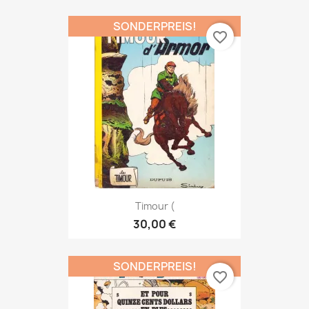
SONDERPREIS!
favorite_border
Timour (
30,00 €
SONDERPREIS!
favorite_border