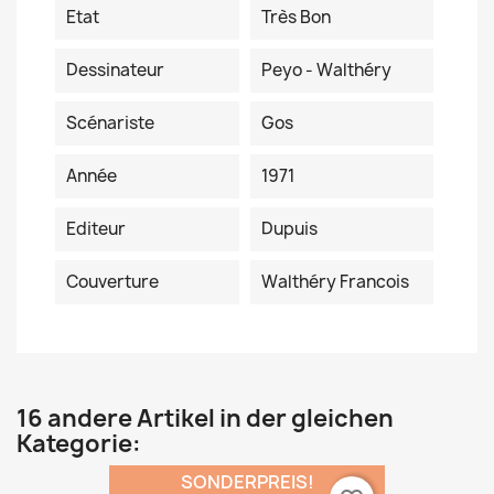
Etat
Très Bon
Dessinateur
Peyo - Walthéry
Scénariste
Gos
Année
1971
Editeur
Dupuis
Couverture
Walthéry Francois
16 andere Artikel in der gleichen
Kategorie:
SONDERPREIS!