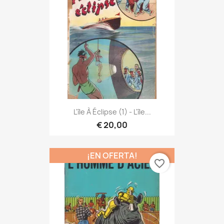
L'île À Éclipse (1) - L'île...
€ 20,00
¡EN OFERTA!
favorite_border