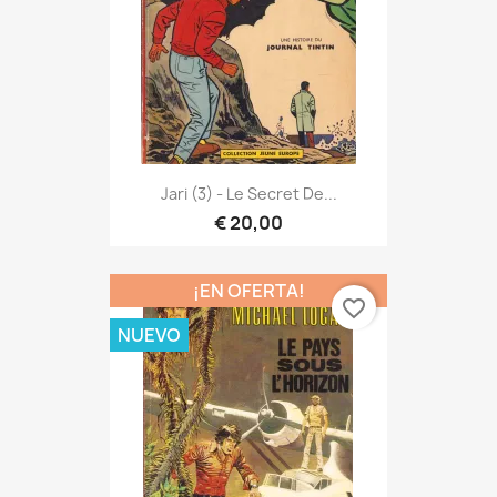
Jari (3) - Le Secret De...
€ 20,00
¡EN OFERTA!
favorite_border
NUEVO