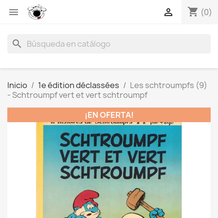
shopping_cart


(0)
search
Inicio
1e édition déclassées
Les schtroumpfs (9)
- Schtroumpf vert et vert schtroumpf
¡EN OFERTA!