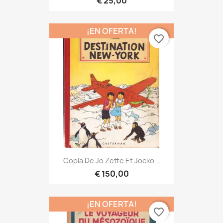
€ 25,00
¡EN OFERTA!
favorite_border
Copia De Jo Zette Et Jocko...
€ 150,00
¡EN OFERTA!
favorite_border