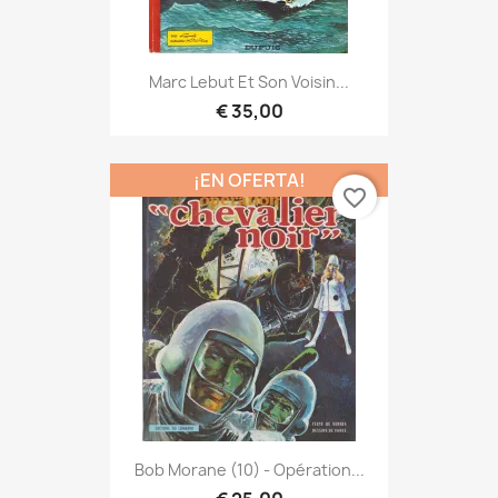
Marc Lebut Et Son Voisin...
€ 35,00
¡EN OFERTA!
favorite_border
Bob Morane (10) - Opération...