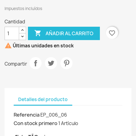
Impuestos incluídos
Cantidad

favorite_border
AÑADIR AL CARRITO

Últimas unidades en stock
Compartir
Detalles del producto
Referencia
EP_006_06
Con stock primero
1 Artículo