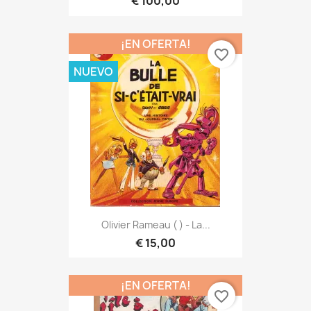
€ 100,00
¡EN OFERTA!
favorite_border
NUEVO
Olivier Rameau ( ) - La...
€ 15,00
¡EN OFERTA!
favorite_border