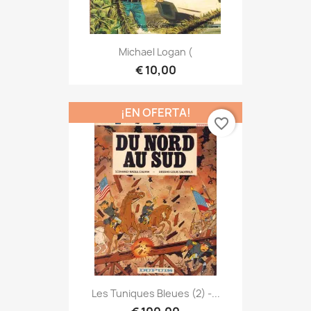
Michael Logan (
€ 10,00
¡EN OFERTA!
favorite_border
Les Tuniques Bleues (2) -...