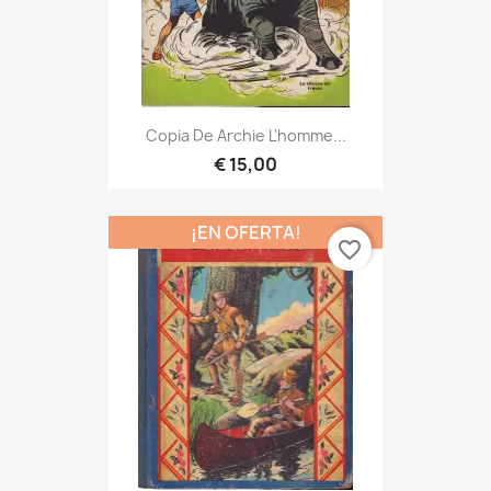
Copia De Archie L'homme...
€ 15,00
¡EN OFERTA!
favorite_border