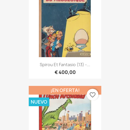
Spirou Et Fantasio (13) -...
€ 400,00
¡EN OFERTA!
favorite_border
NUEVO