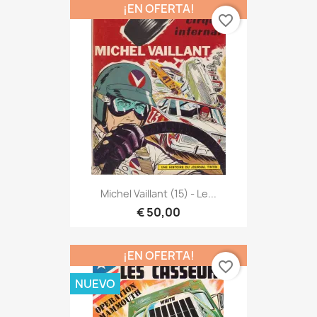
¡EN OFERTA!
favorite_border
Michel Vaillant (15) - Le...
€ 50,00
¡EN OFERTA!
favorite_border
NUEVO