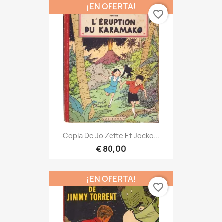
¡EN OFERTA!
favorite_border
Copia De Jo Zette Et Jocko...
€ 80,00
¡EN OFERTA!
favorite_border