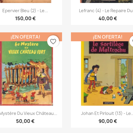
Vista rápida
Vista rápida


Epervier Bleu (2) - Le...
Lefranc (4) - Le Repaire Du.
150,00 €
40,00 €
¡EN OFERTA!
¡EN OFERTA!
favorite_border
fa
Vista rápida
Vista rápida


Mystère Du Vieux Château...
Johan Et Pirlouit (13) - Le..
50,00 €
90,00 €