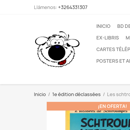
Llámenos:
+3264331307
INICIO
BD D
EX-LIBRIS
M
CARTES TÉLÉP
POSTERS ET A
Inicio
1e édition déclassées
Les schtr
¡EN OFERTA!