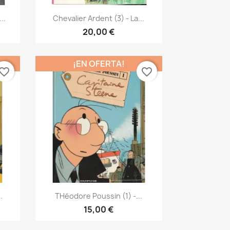
Vista rápida

..
Chevalier Ardent (3) - La...
20,00 €
¡EN OFERTA!
vorite_border
favorite_border
Vista rápida

.
THéodore Poussin (1) -...
15,00 €