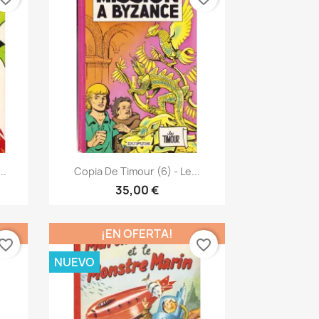
Vista rápida

..
Copia De Timour (6) - Le...
35,00 €
¡EN OFERTA!
vorite_border
favorite_border
NUEVO