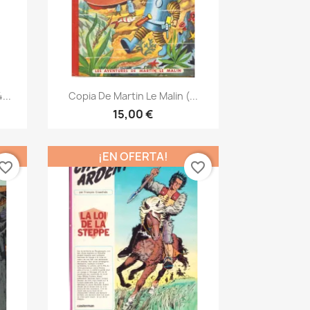
Vista rápida

...
Copia De Martin Le Malin (...
15,00 €
¡EN OFERTA!
vorite_border
favorite_border