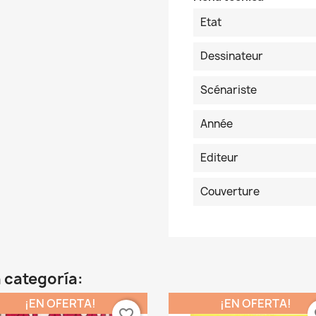
Etat
Dessinateur
Scénariste
Année
Editeur
Couverture
 categoría:
¡EN OFERTA!
¡EN OFERTA!
favorite_border
fa