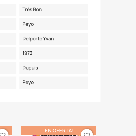
Très Bon
Peyo
Delporte Yvan
1973
Dupuis
Peyo
¡EN OFERTA!
vorite_border
favorite_border