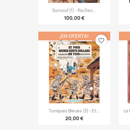
Vista rápida

Surcouf (1) - Roi Des...
100,00 €
¡EN OFERTA!
favorite_border
Vista rápida

Tuniques Bleues (3) - Et...
Le 
20,00 €