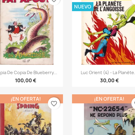
NUEVO
Vista rápida
Vista rápida


pia De Copia De Blueberry...
Luc Orient (4) - La Planète.
100,00 €
30,00 €
¡EN OFERTA!
¡EN OFERTA!
favorite_border
fa