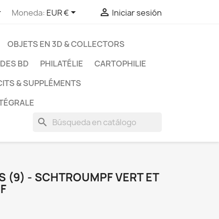



Moneda:
EUR €
Iniciar sesión
OBJETS EN 3D & COLLECTORS
UDES BD
PHILATÉLIE
CARTOPHILIE
CITS & SUPPLÉMENTS
NTÉGRALE
search
 (9) - SCHTROUMPF VERT ET
F