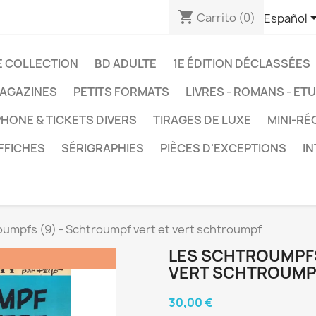
shopping_cart
Carrito
(0)
Español
E COLLECTION
BD ADULTE
1E ÉDITION DÉCLASSÉES
AGAZINES
PETITS FORMATS
LIVRES - ROMANS - ET
HONE & TICKETS DIVERS
TIRAGES DE LUXE
MINI-RÉ
FFICHES
SÉRIGRAPHIES
PIÈCES D'EXCEPTIONS
I
oumpfs (9) - Schtroumpf vert et vert schtroumpf
LES SCHTROUMPFS
VERT SCHTROUMP
30,00 €