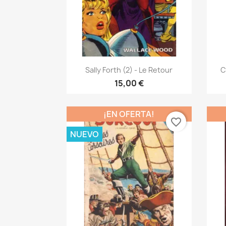
Vista rápida

Sally Forth (2) - Le Retour
C
15,00 €
¡EN OFERTA!
favorite_border
NUEVO