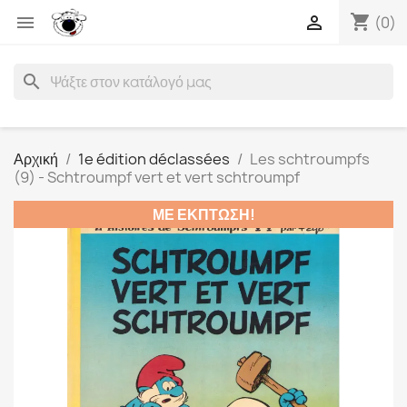
shopping_cart


(0)
search
Αρχική
1e édition déclassées
Les schtroumpfs
(9) - Schtroumpf vert et vert schtroumpf
ΜΕ ΈΚΠΤΩΣΗ!