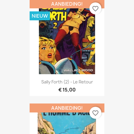
AANBIEDING!
favorite_border
NIEUW
Sally Forth (2) - Le Retour
€ 15,00
AANBIEDING!
favorite_border