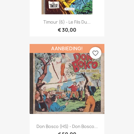
Timour (6) - Le Fils Du...
€ 30,00
AANBIEDING!
favorite_border
Don Bosco (HS) - Don Bosco...