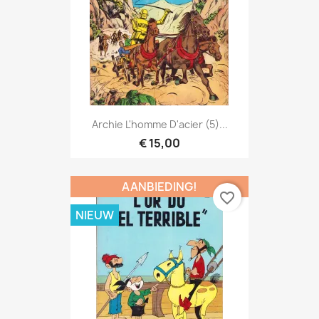
Archie L'homme D'acier (5)...
€ 15,00
AANBIEDING!
favorite_border
NIEUW