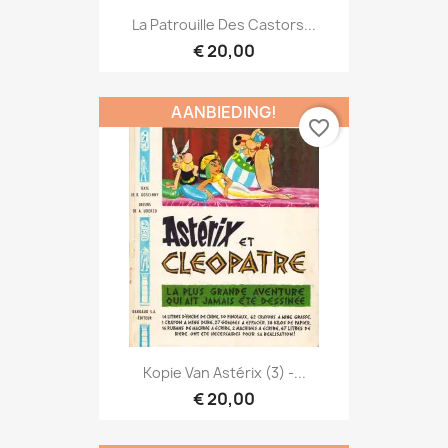
La Patrouille Des Castors...
€ 20,00
AANBIEDING!
favorite_border
Kopie Van Astérix (3) -...
€ 20,00