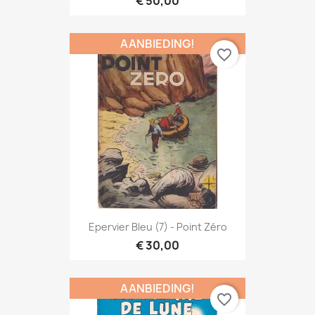
€ 50,00
AANBIEDING!
favorite_border
Epervier Bleu (7) - Point Zéro
€ 30,00
AANBIEDING!
favorite_border