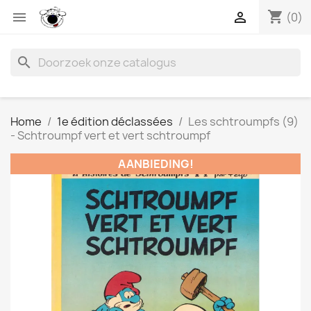
shopping_cart


(0)
search
Home
1e édition déclassées
Les schtroumpfs (9)
- Schtroumpf vert et vert schtroumpf
AANBIEDING!