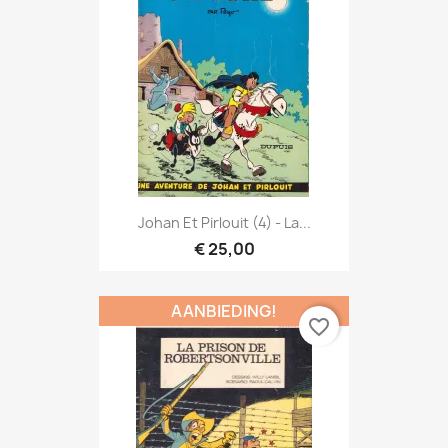
Johan Et Pirlouit (4) - La...
€ 25,00
AANBIEDING!
favorite_border