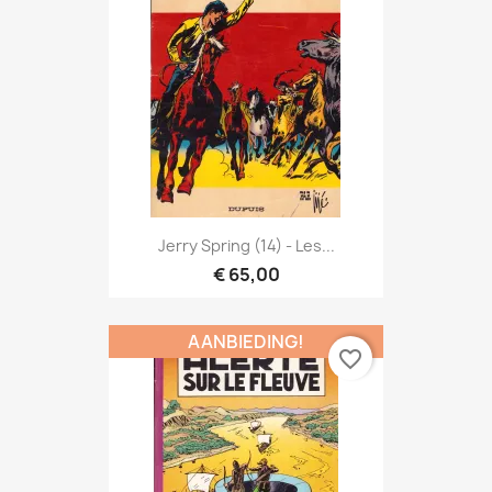
Jerry Spring (14) - Les...
€ 65,00
AANBIEDING!
favorite_border