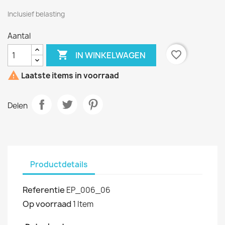
Inclusief belasting
Aantal

favorite_border
IN WINKELWAGEN

Laatste items in voorraad
Delen
Productdetails
Referentie
EP_006_06
Op voorraad
1 Item