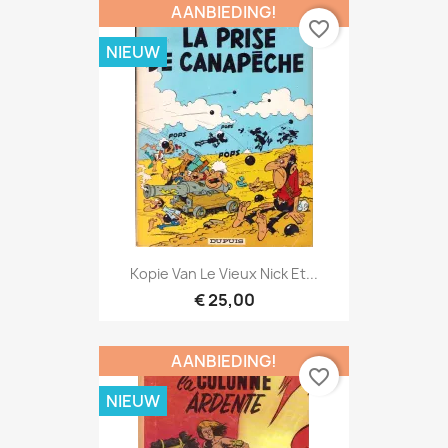
AANBIEDING!
favorite_border
NIEUW
Kopie Van Le Vieux Nick Et...
€ 25,00
AANBIEDING!
favorite_border
NIEUW