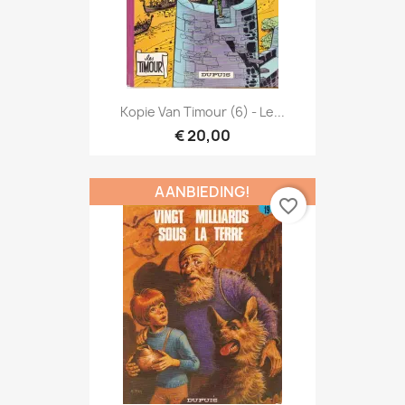
Kopie Van Timour (6) - Le...
€ 20,00
AANBIEDING!
favorite_border