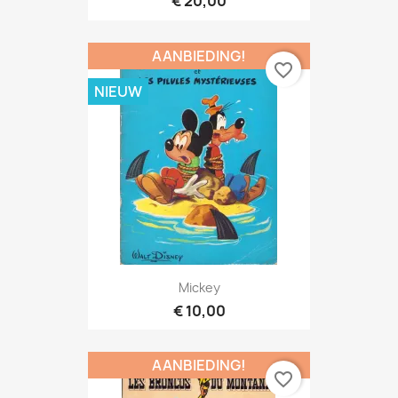
€ 20,00
AANBIEDING!
favorite_border
NIEUW
Mickey
€ 10,00
AANBIEDING!
favorite_border