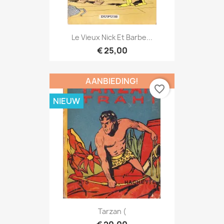
Le Vieux Nick Et Barbe...
€ 25,00
AANBIEDING!
favorite_border
NIEUW
Tarzan (