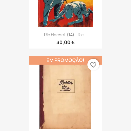
Ric Hochet (14) - Ric...
30,00 €
EM PROMOÇÃO!
favorite_border