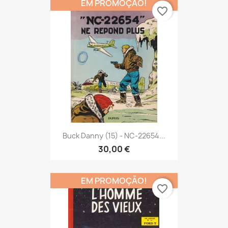
EM PROMOÇÃO!
favorite_border
Buck Danny (15) - NC-22654...
30,00 €
EM PROMOÇÃO!
favorite_border