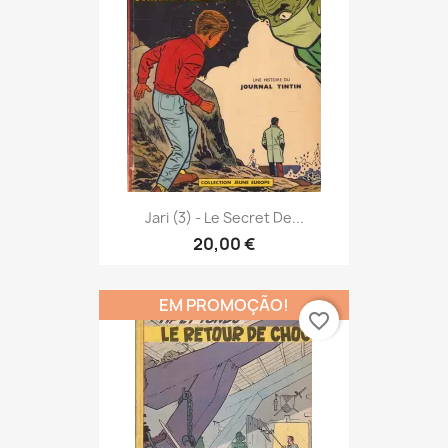
Jari (3) - Le Secret De...
20,00 €
EM PROMOÇÃO!
favorite_border