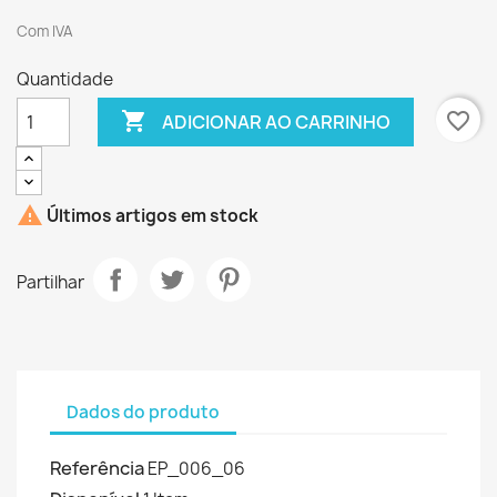
Com IVA
Quantidade

favorite_border
ADICIONAR AO CARRINHO

Últimos artigos em stock
Partilhar
Dados do produto
Referência
EP_006_06