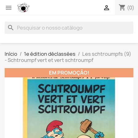
shopping_cart


(0)
search
Início
1e édition déclassées
Les schtroumpfs (9)
- Schtroumpf vert et vert schtroumpf
EM PROMOÇÃO!