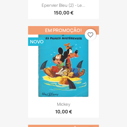
Epervier Bleu (2) - Le...
150,00 €
EM PROMOÇÃO!
favorite_border
NOVO
Mickey
10,00 €