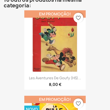
categoria:
EM PROMOÇÃO!
favorite_border
Les Aventures De Goufy (HS)...
8,00 €
EM PROMOÇÃO!
favorite_border
NOVO