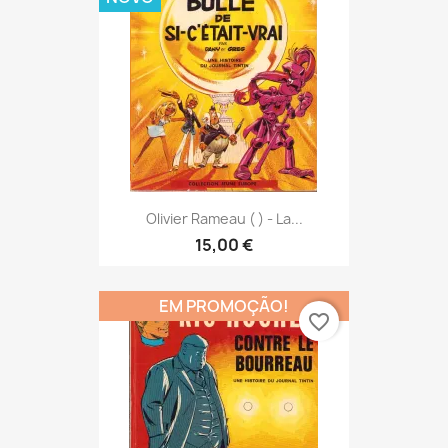
Olivier Rameau ( ) - La...
15,00 €
EM PROMOÇÃO!
favorite_border