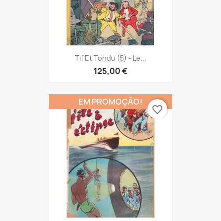
Tif Et Tondu (5) - Le...
125,00 €
EM PROMOÇÃO!
favorite_border