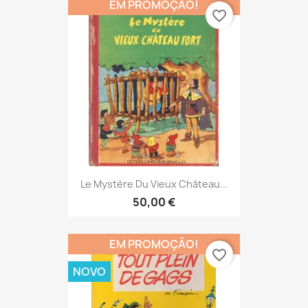
EM PROMOÇÃO!
favorite_border
Le Mystère Du Vieux Château...
50,00 €
EM PROMOÇÃO!
favorite_border
NOVO