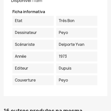
Disponível
1 Item
Ficha informativa
Etat
Très Bon
Dessinateur
Peyo
Scénariste
Delporte Yvan
Année
1973
Editeur
Dupuis
Couverture
Peyo
16 outros produtos na mesma