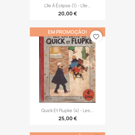
L'île À Éclipse (1) - L'île...
20,00 €
EM PROMOÇÃO!
favorite_border
Quick Et Flupke (4) - Les...
25,00 €