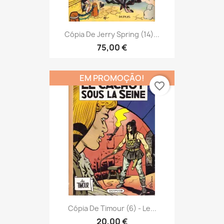
Cópia De Jerry Spring (14)...
75,00 €
EM PROMOÇÃO!
favorite_border
Cópia De Timour (6) - Le...
20,00 €